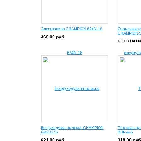
Электропила CHAMPION 624N-18
Опрыскивате
CHAMPION 
369,00
руб.
НЕТ В НАЛ
Воздуходувка-пылесос CHAMPION
Тепловая пуш
GBV327S
BHP-P-5
621,00
руб.
318,00
руб