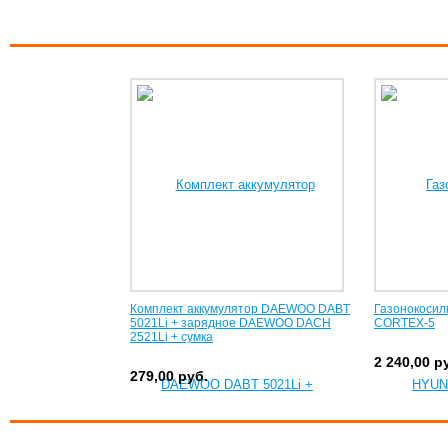
Комплект аккумулятор DAEWOO DABT
Газонокосил
5021Li + зарядное DAEWOO DACH
CORTEX-5
2521Li + сумка
2 240,00
р
279,00
руб.