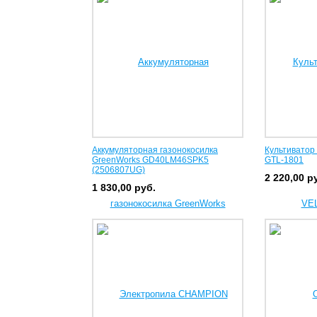
Аккумуляторная газонокосилка
Культиватор
GreenWorks GD40LM46SPK5
GTL-1801
(2506807UG)
2 220,00
р
1 830,00
руб.