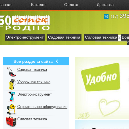
лавная
Каталог
Оплата
Доставка
395
(17)
Электроинструмент
Садовая техника
Силовая техника
Вод
Все разделы сайта
Садовая техника
Уборочная техника
Электроинструмент
Строительное оборудование
Силовая техника