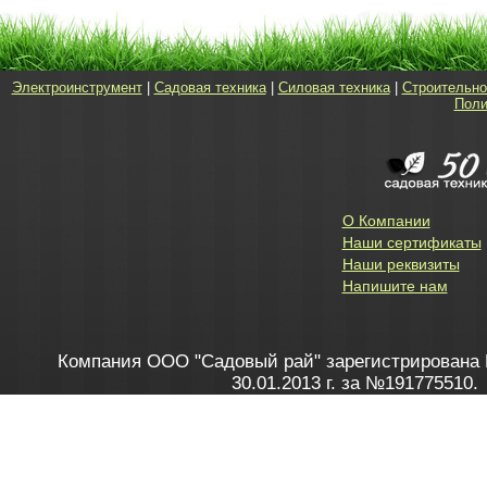
Электроинструмент
|
Садовая техника
|
Силовая техника
|
Строительно
Поли
О Компании
Наши сертификаты
Наши реквизиты
Напишите нам
Компания ООО "Садовый рай" зарегистрирована 
30.01.2013 г. за №191775510.
Зарегистрирован в Торговом реестре 28.02.2013 г. 
Как это работает
до 20:00 пн-пт, с 10:00 до 16:00 
1. Заказываю товар
2. Полу
в Контакт центре
Заби