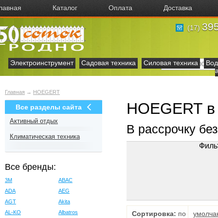
лавная
Каталог
Оплата
Доставка
395
(17)
Электроинструмент
Садовая техника
Силовая техника
Вод
Главная
→
HOEGERT
HOEGERT в 
Все разделы сайта
Активный отдых
В рассрочку бе
Климатическая техника
Филь
Все бренды:
3M
ABAC
ADA
AEG
AGT
Akita
AL-KO
Albatros
Сортировка:
по
умолча