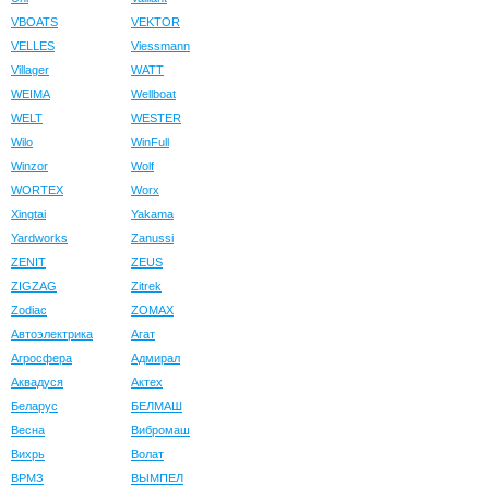
VBOATS
VEKTOR
VELLES
Viessmann
Villager
WATT
WEIMA
Wellboat
WELT
WESTER
Wilo
WinFull
Winzor
Wolf
WORTEX
Worx
Xingtai
Yakama
Yardworks
Zanussi
ZENIT
ZEUS
ZIGZAG
Zitrek
Zodiac
ZOMAX
Автоэлектрика
Агат
Агросфера
Адмирал
Аквадуся
Актех
Беларус
БЕЛМАШ
Весна
Вибромаш
Вихрь
Волат
ВРМЗ
ВЫМПЕЛ