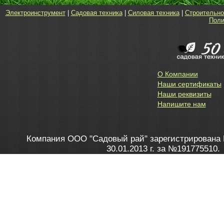
Электроинструмент
|
Садовая техника
|
Силовая техника
|
Строительно
Поли
О Компании
Наши сертификаты
Наши реквизиты
Напишите нам
Компания ООО "Садовый рай" зарегистрирована 
30.01.2013 г. за №191775510.
Зарегистрирован в Торговом реестре 28.02.2013 г. 
Как это работает
до 20:00 пн-пт, с 10:00 до 16:00 
1. Заказываю товар
2. Полу
в Контакт центре
Заби
8 801 100 45 46
Мне 
Бела
e-mail
skype