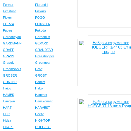
Fermer
Fiorentini
Firestone
Fiskars
Flover
FOGO
FORZA
FOXSTER
Fubag
Fukuda
Garden4you
Gardenlux
GARDMANN
GEPARD
GRAFF
GRANDFAR
GRASS
Grasshopper
Gravely
Greengear
GreenWorks
Groff
GROSER
GROST
GUNTER
Habert
Haibo
Hako
HAMER
Hammer
Hangkai
Hanskonner
HART
HARVEST
HDC
Hecht
Hidea
HIGHTOP
HiKOKI
HOEGERT