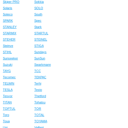
Skiper PRO
Sokkia
Solaris
SOLO
Soteco
South
SPARK
Spec
STANLEY
Stark
STARMIX
STARTUL
STEHER
STEINEL
Steinve
STIGA
STIHL
Sundays
Sunseeker
SunSun
Suzuki
Swarkmann
TAYG
TCC
Tecomec
TEKPAC
TELWIN
Terhi
TESLA
Testo
Tesvor
Thetford
TITAN
Tohatsu
TOPTUL
TOR
Toro
TOTAL
Toua
TOYAMA
Uni
Vaillant