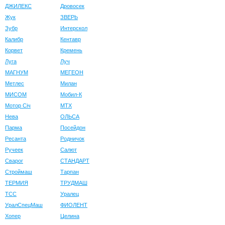
ДЖИЛЕКС
Дровосек
Жук
ЗВЕРЬ
Зубр
Интерскол
Калибр
Кентавр
Корвет
Кремень
Луга
Луч
МАГНУМ
МЕГЕОН
Метлес
Милан
МИСОМ
Мобил-К
Мотор Сiч
МТХ
Нева
ОЛЬСА
Парма
Посейдон
Ресанта
Родничок
Ручеек
Салют
Сварог
СТАНДАРТ
Строймаш
Тарпан
ТЕРМИЯ
ТРУДМАШ
ТСС
Уралец
УралСпецМаш
ФИОЛЕНТ
Хопер
Целина