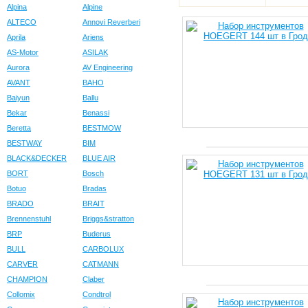
Alpina
Alpine
ALTECO
Annovi Reverberi
Aprila
Ariens
AS-Motor
ASILAK
Aurora
AV Engineering
AVANT
BAHO
Baiyun
Ballu
Bekar
Benassi
Beretta
BESTMOW
BESTWAY
BIM
BLACK&DECKER
BLUE AIR
BORT
Bosch
Botuo
Bradas
BRADO
BRAIT
Brennenstuhl
Briggs&stratton
BRP
Buderus
BULL
CARBOLUX
CARVER
CATMANN
CHAMPION
Claber
Collomix
Condtrol