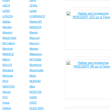
LASKI
Lavor
LEICA
LEVEL
LIFAN
Linder
LONCIN
LOWRANCE
Makita
Makita MT
Marolex
MASALTA
Masport
Master
MasterYard
Mazzoni
McCulloch
Mercury
Messner
Metabo
MIKKELE
Milwaukee
Mitech
MITSUBA
MOLOT
Monferme
Motoland
MotorGuide
Motorola
Motul
MTD
MURRAY
NEWTON
Nika
Nissan
NORTON
NTC
OASE
Oasis
OEST
Oklima
OLEO-MAC