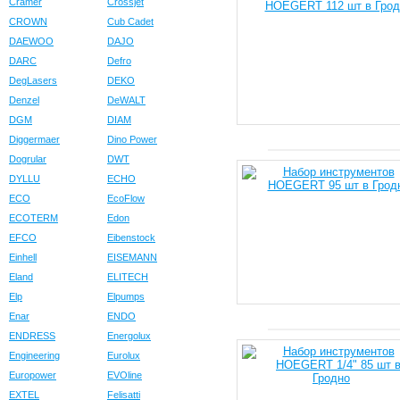
Cramer
Crossjet
CROWN
Cub Cadet
DAEWOO
DAJO
DARC
Defro
DegLasers
DEKO
Denzel
DeWALT
DGM
DIAM
Diggermaer
Dino Power
Dogrular
DWT
DYLLU
ECHO
ECO
EcoFlow
ECOTERM
Edon
EFCO
Eibenstock
Einhell
EISEMANN
Eland
ELITECH
Elp
Elpumps
Enar
ENDO
ENDRESS
Energolux
Engineering
Eurolux
Europower
EVOline
EXTEL
Felisatti