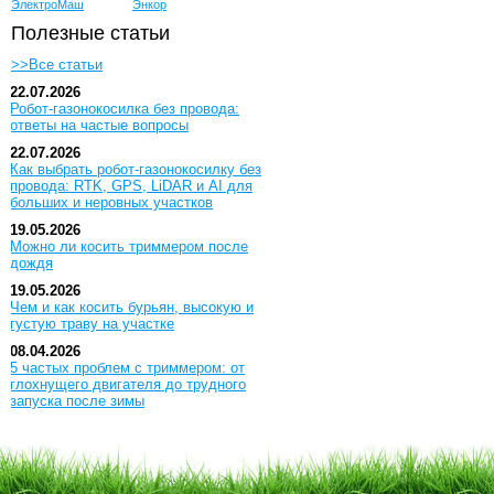
ЭлектроМаш
Энкор
Полезные статьи
>>Все статьи
22.07.2026
Робот-газонокосилка без провода:
ответы на частые вопросы
22.07.2026
Как выбрать робот-газонокосилку без
провода: RTK, GPS, LiDAR и AI для
больших и неровных участков
19.05.2026
Можно ли косить триммером после
дождя
19.05.2026
Чем и как косить бурьян, высокую и
густую траву на участке
08.04.2026
5 частых проблем с триммером: от
глохнущего двигателя до трудного
запуска после зимы