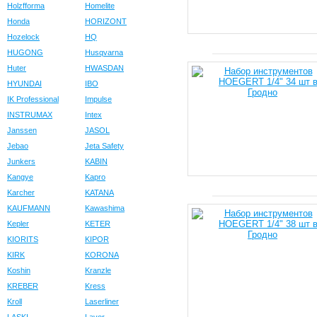
Holzfforma
Homelite
Honda
HORIZONT
Hozelock
HQ
HUGONG
Husqvarna
Huter
HWASDAN
HYUNDAI
IBO
IK Professional
Impulse
INSTRUMAX
Intex
Janssen
JASOL
Jebao
Jeta Safety
Junkers
KABIN
Kangye
Kapro
Karcher
KATANA
KAUFMANN
Kawashima
Kepler
KETER
KIORITS
KIPOR
KIRK
KORONA
Koshin
Kranzle
KREBER
Kress
Kroll
Laserliner