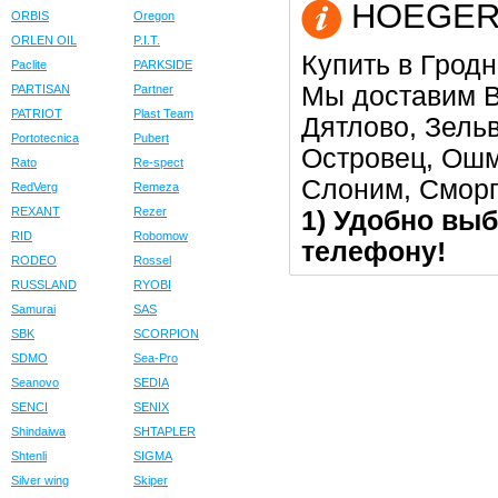
HOEGERT 
ORBIS
Oregon
ORLEN OIL
P.I.T.
Купить в Гродн
Paclite
PARKSIDE
Мы доставим В
PARTISAN
Partner
PATRIOT
Plast Team
Дятлово, Зельв
Portotecnica
Pubert
Островец, Ошм
Rato
Re-spect
Слоним, Сморг
RedVerg
Remeza
REXANT
Rezer
1) Удобно выб
RID
Robomow
телефону!
RODEO
Rossel
RUSSLAND
RYOBI
Samurai
SAS
SBK
SCORPION
SDMO
Sea-Pro
Seanovo
SEDIA
SENCI
SENIX
Shindaiwa
SHTAPLER
Shtenli
SIGMA
Silver wing
Skiper