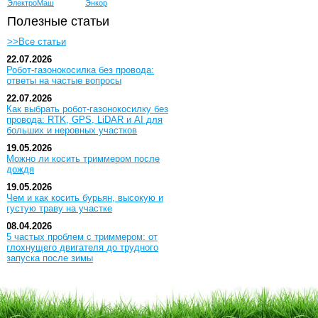
ЭлектроМаш
Энкор
Полезные статьи
>>Все статьи
22.07.2026
Робот-газонокосилка без провода:
ответы на частые вопросы
22.07.2026
Как выбрать робот-газонокосилку без
провода: RTK, GPS, LiDAR и AI для
больших и неровных участков
19.05.2026
Можно ли косить триммером после
дождя
19.05.2026
Чем и как косить бурьян, высокую и
густую траву на участке
08.04.2026
5 частых проблем с триммером: от
глохнущего двигателя до трудного
запуска после зимы