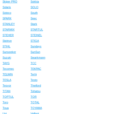
Skiper PRO
Sokkia
Solaris
SOLO
Soteco
South
SPARK
Spec
STANLEY
Stark
STARMIX
STARTUL
STEHER
STEINEL
Steinve
STIGA
STIHL
Sundays
Sunseeker
SunSun
Suzuki
Swarkmann
TAYG
TCC
Tecomec
TEKPAC
TELWIN
Terhi
TESLA
Testo
Tesvor
Thetford
TITAN
Tohatsu
TOPTUL
TOR
Toro
TOTAL
Toua
TOYAMA
Uni
Vaillant