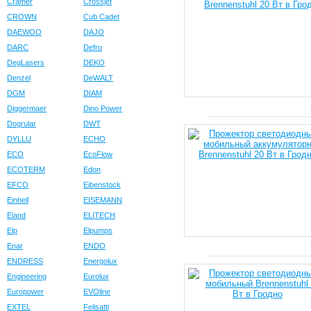
Cramer
Crossjet
CROWN
Cub Cadet
DAEWOO
DAJO
DARC
Defro
DegLasers
DEKO
Denzel
DeWALT
DGM
DIAM
Diggermaer
Dino Power
Dogrular
DWT
DYLLU
ECHO
ECO
EcoFlow
ECOTERM
Edon
EFCO
Eibenstock
Einhell
EISEMANN
Eland
ELITECH
Elp
Elpumps
Enar
ENDO
ENDRESS
Energolux
Engineering
Eurolux
Europower
EVOline
EXTEL
Felisatti