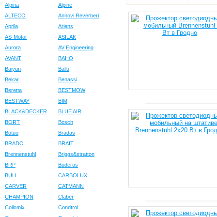
Alpina
Alpine
ALTECO
Annovi Reverberi
Aprila
Ariens
AS-Motor
ASILAK
Aurora
AV Engineering
AVANT
BAHO
Baiyun
Ballu
Bekar
Benassi
Beretta
BESTMOW
BESTWAY
BIM
BLACK&DECKER
BLUE AIR
BORT
Bosch
Botuo
Bradas
BRADO
BRAIT
Brennenstuhl
Briggs&stratton
BRP
Buderus
BULL
CARBOLUX
CARVER
CATMANN
CHAMPION
Claber
Collomix
Condtrol