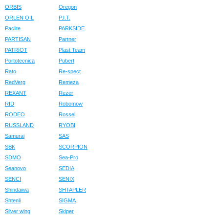
ORBIS
Oregon
ORLEN OIL
P.I.T.
Paclite
PARKSIDE
PARTISAN
Partner
PATRIOT
Plast Team
Portotecnica
Pubert
Rato
Re-spect
RedVerg
Remeza
REXANT
Rezer
RID
Robomow
RODEO
Rossel
RUSSLAND
RYOBI
Samurai
SAS
SBK
SCORPION
SDMO
Sea-Pro
Seanovo
SEDIA
SENCI
SENIX
Shindaiwa
SHTAPLER
Shtenli
SIGMA
Silver wing
Skiper