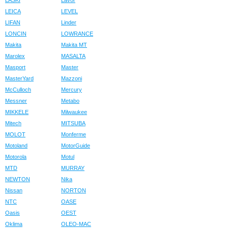
LASKI
Lavor
LEICA
LEVEL
LIFAN
Linder
LONCIN
LOWRANCE
Makita
Makita MT
Marolex
MASALTA
Masport
Master
MasterYard
Mazzoni
McCulloch
Mercury
Messner
Metabo
MIKKELE
Milwaukee
Mitech
MITSUBA
MOLOT
Monferme
Motoland
MotorGuide
Motorola
Motul
MTD
MURRAY
NEWTON
Nika
Nissan
NORTON
NTC
OASE
Oasis
OEST
Oklima
OLEO-MAC