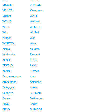
VBOATS
VEKTOR
VELLES
Viessmann
Villager
WATT
WEIMA
Wellboat
WELT
WESTER
Wilo
WinFull
Winzor
Wolf
WORTEX
Worx
Xingtai
Yakama
Yardworks
Zanussi
ZENIT
ZEUS
ZIGZAG
Zitrek
Zodiac
ZOMAX
Автоэлектрика
Агат
Агросфера
Адмирал
Аквадуся
Актех
Беларус
БЕЛМАШ
Весна
Вибромаш
Вихрь
Волат
ВРМЗ
ВЫМПЕЛ