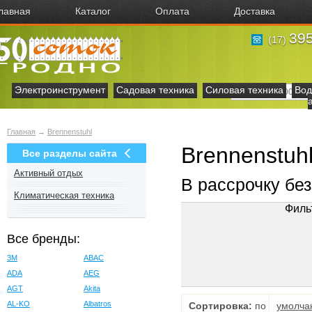
лавная
Каталог
Оплата
Доставка
395
(17)
Электроинструмент
Садовая техника
Силовая техника
Вод
Главная
→
Brennenstuhl
Brennenstuh
Все разделы сайта
Активный отдых
В рассрочку бе
Климатическая техника
Филь
Все бренды:
3M
ABAC
ADA
AEG
AGT
Akita
AL-KO
Albatros
Сортировка:
по
умолча