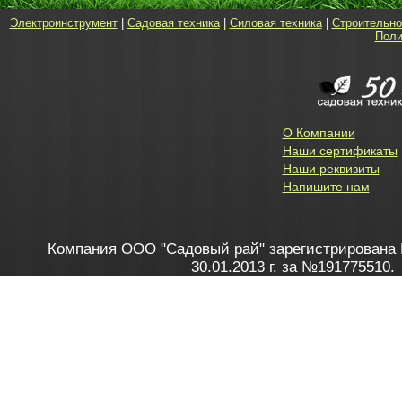
Электроинструмент
|
Садовая техника
|
Силовая техника
|
Строительно
Поли
О Компании
Наши сертификаты
Наши реквизиты
Напишите нам
Компания ООО "Садовый рай" зарегистрирована 
30.01.2013 г. за №191775510.
Зарегистрирован в Торговом реестре 28.02.2013 г. 
Как это работает
до 20:00 пн-пт, с 10:00 до 16:00 
1. Заказываю товар
2. Полу
в Контакт центре
Заби
8 801 100 45 46
Мне 
Бела
e-mail
skype