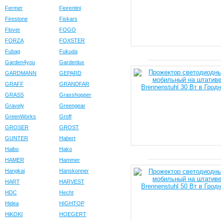
Fermer
Fiorentini
Firestone
Fiskars
Flover
FOGO
FORZA
FOXSTER
Fubag
Fukuda
Garden4you
Gardenlux
GARDMANN
GEPARD
GRAFF
GRANDFAR
GRASS
Grasshopper
Gravely
Greengear
GreenWorks
Groff
GROSER
GROST
GUNTER
Habert
Haibo
Hako
HAMER
Hammer
Hangkai
Hanskonner
HART
HARVEST
HDC
Hecht
Hidea
HIGHTOP
HiKOKI
HOEGERT