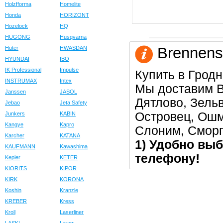
Holzfforma
Homelite
Honda
HORIZONT
Hozelock
HQ
HUGONG
Husqvarna
Brennenst
Huter
HWASDAN
HYUNDAI
IBO
IK Professional
Impulse
Купить в Гродн
INSTRUMAX
Intex
Мы доставим В
Janssen
JASOL
Дятлово, Зельв
Jebao
Jeta Safety
Островец, Ошм
Junkers
KABIN
Kangye
Kapro
Слоним, Сморг
Karcher
KATANA
1) Удобно выб
KAUFMANN
Kawashima
телефону!
Kepler
KETER
KIORITS
KIPOR
KIRK
KORONA
Koshin
Kranzle
KREBER
Kress
Kroll
Laserliner