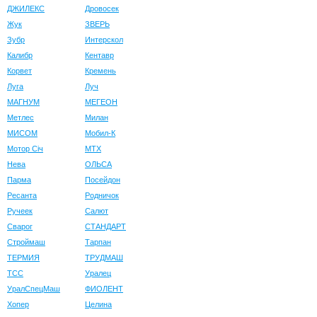
ДЖИЛЕКС
Дровосек
Жук
ЗВЕРЬ
Зубр
Интерскол
Калибр
Кентавр
Корвет
Кремень
Луга
Луч
МАГНУМ
МЕГЕОН
Метлес
Милан
МИСОМ
Мобил-К
Мотор Сiч
МТХ
Нева
ОЛЬСА
Парма
Посейдон
Ресанта
Родничок
Ручеек
Салют
Сварог
СТАНДАРТ
Строймаш
Тарпан
ТЕРМИЯ
ТРУДМАШ
ТСС
Уралец
УралСпецМаш
ФИОЛЕНТ
Хопер
Целина