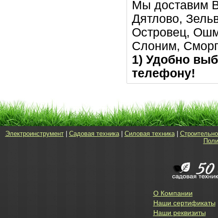
Мы доставим В
Дятлово, Зельв
Островец, Ошм
Слоним, Сморг
1) Удобно выб
телефону!
Электроинструмент
|
Садовая техника
|
Силовая техника
|
Строительно
Поли
О Компании
Наши сертификаты
Наши реквизиты