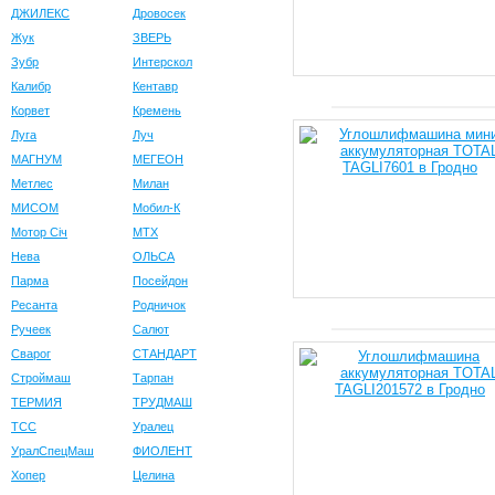
ДЖИЛЕКС
Дровосек
Жук
ЗВЕРЬ
Зубр
Интерскол
Калибр
Кентавр
Корвет
Кремень
Луга
Луч
МАГНУМ
МЕГЕОН
Метлес
Милан
МИСОМ
Мобил-К
Мотор Сiч
МТХ
Нева
ОЛЬСА
Парма
Посейдон
Ресанта
Родничок
Ручеек
Салют
Сварог
СТАНДАРТ
Строймаш
Тарпан
ТЕРМИЯ
ТРУДМАШ
ТСС
Уралец
УралСпецМаш
ФИОЛЕНТ
Хопер
Целина