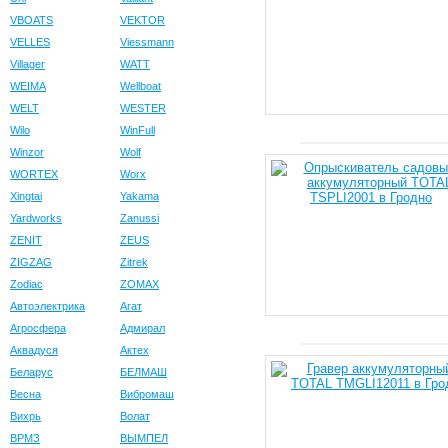
VBOATS
VEKTOR
VELLES
Viessmann
Villager
WATT
WEIMA
Wellboat
WELT
WESTER
Wilo
WinFull
Winzor
Wolf
WORTEX
Worx
Xingtai
Yakama
Yardworks
Zanussi
ZENIT
ZEUS
ZIGZAG
Zitrek
Zodiac
ZOMAX
Автоэлектрика
Агат
Агросфера
Адмирал
Аквадуся
Актех
Беларус
БЕЛМАШ
Весна
Вибромаш
Вихрь
Волат
ВРМЗ
ВЫМПЕЛ