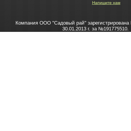
Напишите нам
Компания ООО "Садовый рай" зарегистрирована 
30.01.2013 г. за №191775510.
Зарегистрирован в Торговом реестре 28.02.2013 г. 
Как это работает
до 20:00 пн-пт, с 10:00 до 16:00 
1. Заказываю товар
2. Полу
в Контакт центре
Заби
8 801 100 45 46
Мне 
Бела
e-mail
skype
Посмо
На сайте через корзину
Online-консультант