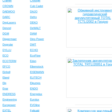
Cramer
Crossjet
CROWN
Cub Cadet
DAEWOO
DAJO
DARC
Defro
DegLasers
DEKO
Denzel
DeWALT
DGM
DIAM
Diggermaer
Dino Power
Dogrular
DWT
DYLLU
ECHO
ECO
EcoFlow
ECOTERM
Edon
EFCO
Eibenstock
Einhell
EISEMANN
Eland
ELITECH
Elp
Elpumps
Enar
ENDO
ENDRESS
Energolux
Engineering
Eurolux
Europower
EVOline
EXTEL
Felisatti