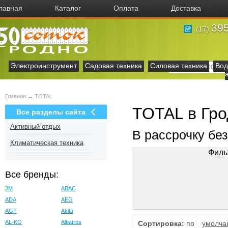
лавная
Каталог
Оплата
Доставка
395
(17)
Электроинструмент
Садовая техника
Силовая техника
Вод
Главная
→
TOTAL
TOTAL в Гр
Все разделы сайта
Активный отдых
В рассрочку бе
Климатическая техника
Филь
Все бренды:
3M
ABAC
ADA
AEG
AGT
Akita
AL-KO
Albatros
Сортировка:
по
умолча