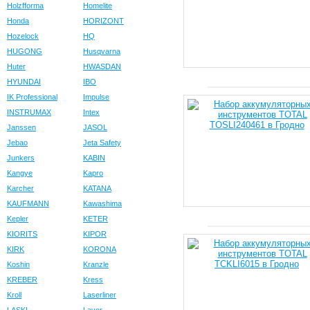
Holzfforma
Homelite
Honda
HORIZONT
Hozelock
HQ
HUGONG
Husqvarna
Huter
HWASDAN
HYUNDAI
IBO
IK Professional
Impulse
INSTRUMAX
Intex
Janssen
JASOL
Jebao
Jeta Safety
Junkers
KABIN
Kangye
Kapro
Karcher
KATANA
KAUFMANN
Kawashima
Kepler
KETER
KIORITS
KIPOR
KIRK
KORONA
Koshin
Kranzle
KREBER
Kress
Kroll
Laserliner