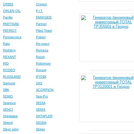
ORBIS
Oregon
ORLEN OIL
P.I.T.
Paclite
PARKSIDE
PARTISAN
Partner
PATRIOT
Plast Team
Portotecnica
Pubert
Rato
Re-spect
RedVerg
Remeza
REXANT
Rezer
RID
Robomow
RODEO
Rossel
RUSSLAND
RYOBI
Samurai
SAS
SBK
SCORPION
SDMO
Sea-Pro
Seanovo
SEDIA
SENCI
SENIX
Shindaiwa
SHTAPLER
Shtenli
SIGMA
Silver wing
Skiper