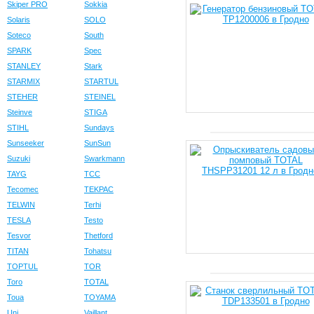
Skiper PRO
Sokkia
Solaris
SOLO
Soteco
South
SPARK
Spec
STANLEY
Stark
STARMIX
STARTUL
STEHER
STEINEL
Steinve
STIGA
STIHL
Sundays
Sunseeker
SunSun
Suzuki
Swarkmann
TAYG
TCC
Tecomec
TEKPAC
TELWIN
Terhi
TESLA
Testo
Tesvor
Thetford
TITAN
Tohatsu
TOPTUL
TOR
Toro
TOTAL
Toua
TOYAMA
Uni
Vaillant