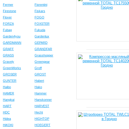
Fermer
Fiorentini
Firestone
Fiskars
Flover
FOGO
FORZA
FOXSTER
Fubag
Fukuda
Garden4you
Gardenlux
GARDMANN
GEPARD
GRAFF
GRANDFAR
GRASS
Grasshopper
Gravely
Greengear
GreenWorks
Groff
GROSER
GROST
GUNTER
Habert
Haibo
Hako
HAMER
Hammer
Hangkai
Hanskonner
HART
HARVEST
HDC
Hecht
Hidea
HIGHTOP
HiKOKI
HOEGERT