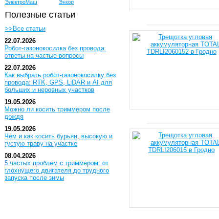
ЭлектроМаш
Энкор
Полезные статьи
>>Все статьи
22.07.2026
Робот-газонокосилка без провода:
ответы на частые вопросы
22.07.2026
Как выбрать робот-газонокосилку без
провода: RTK, GPS, LiDAR и AI для
больших и неровных участков
19.05.2026
Можно ли косить триммером после
дождя
19.05.2026
Чем и как косить бурьян, высокую и
густую траву на участке
08.04.2026
5 частых проблем с триммером: от
глохнущего двигателя до трудного
запуска после зимы