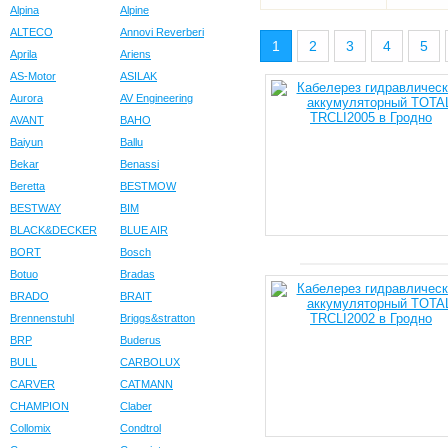
Alpina
Alpine
ALTECO
Annovi Reverberi
1
2
3
4
5
Aprila
Ariens
AS-Motor
ASILAK
Aurora
AV Engineering
AVANT
BAHO
Baiyun
Ballu
Bekar
Benassi
Beretta
BESTMOW
BESTWAY
BIM
BLACK&DECKER
BLUE AIR
BORT
Bosch
Botuo
Bradas
BRADO
BRAIT
Brennenstuhl
Briggs&stratton
BRP
Buderus
BULL
CARBOLUX
CARVER
CATMANN
CHAMPION
Claber
Collomix
Condtrol