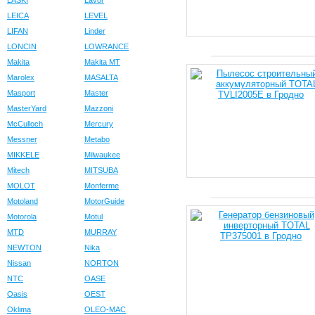
LASKI
Lavor
LEICA
LEVEL
LIFAN
Linder
LONCIN
LOWRANCE
Makita
Makita MT
Marolex
MASALTA
Masport
Master
MasterYard
Mazzoni
McCulloch
Mercury
Messner
Metabo
MIKKELE
Milwaukee
Mitech
MITSUBA
MOLOT
Monferme
Motoland
MotorGuide
Motorola
Motul
MTD
MURRAY
NEWTON
Nika
Nissan
NORTON
NTC
OASE
Oasis
OEST
Oklima
OLEO-MAC