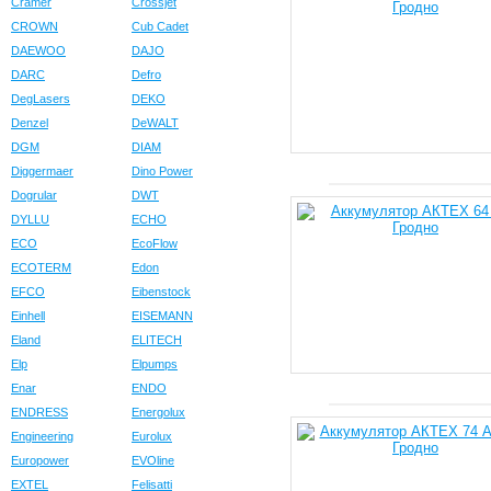
Cramer
Crossjet
CROWN
Cub Cadet
DAEWOO
DAJO
DARC
Defro
DegLasers
DEKO
Denzel
DeWALT
DGM
DIAM
Diggermaer
Dino Power
Dogrular
DWT
DYLLU
ECHO
ECO
EcoFlow
ECOTERM
Edon
EFCO
Eibenstock
Einhell
EISEMANN
Eland
ELITECH
Elp
Elpumps
Enar
ENDO
ENDRESS
Energolux
Engineering
Eurolux
Europower
EVOline
EXTEL
Felisatti