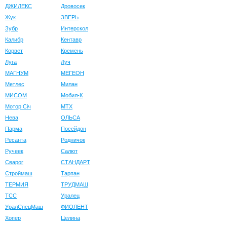
ДЖИЛЕКС
Дровосек
Жук
ЗВЕРЬ
Зубр
Интерскол
Калибр
Кентавр
Корвет
Кремень
Луга
Луч
МАГНУМ
МЕГЕОН
Метлес
Милан
МИСОМ
Мобил-К
Мотор Сiч
МТХ
Нева
ОЛЬСА
Парма
Посейдон
Ресанта
Родничок
Ручеек
Салют
Сварог
СТАНДАРТ
Строймаш
Тарпан
ТЕРМИЯ
ТРУДМАШ
ТСС
Уралец
УралСпецМаш
ФИОЛЕНТ
Хопер
Целина