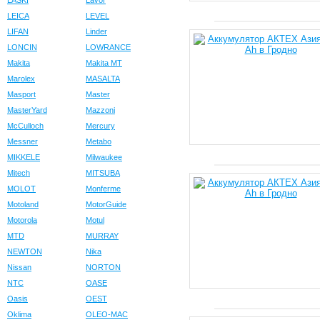
LASKI
Lavor
LEICA
LEVEL
LIFAN
Linder
LONCIN
LOWRANCE
Makita
Makita MT
Marolex
MASALTA
Masport
Master
MasterYard
Mazzoni
McCulloch
Mercury
Messner
Metabo
MIKKELE
Milwaukee
Mitech
MITSUBA
MOLOT
Monferme
Motoland
MotorGuide
Motorola
Motul
MTD
MURRAY
NEWTON
Nika
Nissan
NORTON
NTC
OASE
Oasis
OEST
Oklima
OLEO-MAC