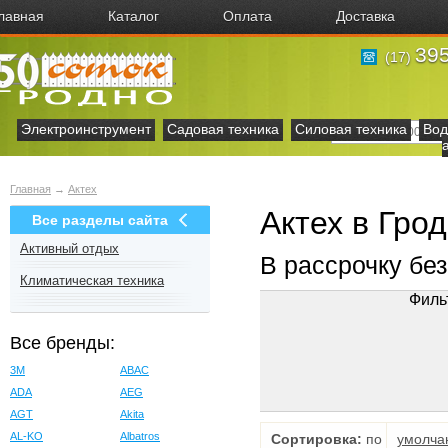
лавная
Каталог
Оплата
Доставка
395
(17)
Электроинструмент
Садовая техника
Силовая техника
Вод
Главная
→
Актех
Актех в Гро
Все разделы сайта
Активный отдых
В рассрочку бе
Климатическая техника
Филь
Все бренды:
3M
ABAC
ADA
AEG
AGT
Akita
AL-KO
Albatros
Сортировка:
по
умолча