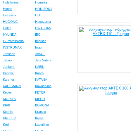
Holzfforma
Homelite
Honda
HORIZONT
Hozelock
HQ
HUGONG
Husqvarna
Huter
HWASDAN
HYUNDAI
IBO
IK Professional
Impulse
INSTRUMAX
Intex
Janssen
JASOL
Jebao
Jeta Safety
Junkers
KABIN
Kangye
Kapro
Karcher
KATANA
KAUFMANN
Kawashima
Kepler
KETER
KIORITS
KIPOR
KIRK
KORONA
Koshin
Kranzle
KREBER
Kress
Kroll
Laserliner