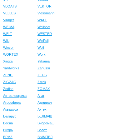
VBOATS
VEKTOR
VELLES
Viessmann
Villager
WATT
WEIMA
Wellboat
WELT
WESTER
Wilo
WinFull
Winzor
Wolf
WORTEX
Worx
Xingtai
Yakama
Yardworks
Zanussi
ZENIT
ZEUS
ZIGZAG
Zitrek
Zodiac
ZOMAX
Автоэлектрика
Агат
Агросфера
Адмирал
Аквадуся
Актех
Беларус
БЕЛМАШ
Весна
Вибромаш
Вихрь
Волат
ВРМЗ
ВЫМПЕЛ