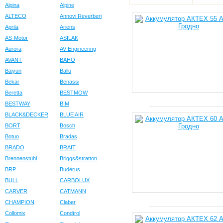
Alpina
Alpine
ALTECO
Annovi Reverberi
Aprila
Ariens
AS-Motor
ASILAK
Aurora
AV Engineering
AVANT
BAHO
Baiyun
Ballu
Bekar
Benassi
Beretta
BESTMOW
BESTWAY
BIM
BLACK&DECKER
BLUE AIR
BORT
Bosch
Botuo
Bradas
BRADO
BRAIT
Brennenstuhl
Briggs&stratton
BRP
Buderus
BULL
CARBOLUX
CARVER
CATMANN
CHAMPION
Claber
Collomix
Condtrol