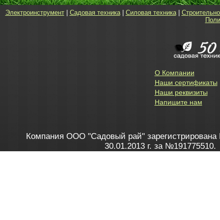
Электроинструмент
|
Садовая техника
|
Силовая техника
|
Строительно
Поли
О Компании
Наши сертификаты
Наши реквизиты
Напишите нам
Компания ООО "Садовый рай" зарегистрирована 
30.01.2013 г. за №191775510.
Зарегистрирован в Торговом реестре 28.02.2013 г. 
Как это работает
до 20:00 пн-пт, с 10:00 до 16:00 
1. Заказываю товар
2. Полу
в Контакт центре
Заби
8 801 100 45 46
Мне 
Бела
e-mail
skype