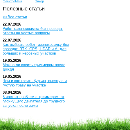
ЭлектроМаш
Энкор
Полезные статьи
>>Все статьи
22.07.2026
Робот-газонокосилка без провода:
ответы на частые вопросы
22.07.2026
Как выбрать робот-газонокосилку без
провода: RTK, GPS, LiDAR и AI для
больших и неровных участков
19.05.2026
Можно ли косить триммером после
дождя
19.05.2026
Чем и как косить бурьян, высокую и
густую траву на участке
08.04.2026
5 частых проблем с триммером: от
глохнущего двигателя до трудного
запуска после зимы