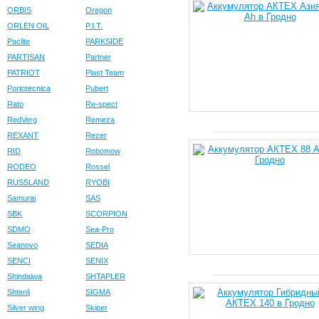
ORBIS
Oregon
ORLEN OIL
P.I.T.
Paclite
PARKSIDE
PARTISAN
Partner
PATRIOT
Plast Team
Portotecnica
Pubert
Rato
Re-spect
RedVerg
Remeza
REXANT
Rezer
RID
Robomow
RODEO
Rossel
RUSSLAND
RYOBI
Samurai
SAS
SBK
SCORPION
SDMO
Sea-Pro
Seanovo
SEDIA
SENCI
SENIX
Shindaiwa
SHTAPLER
Shtenli
SIGMA
Silver wing
Skiper