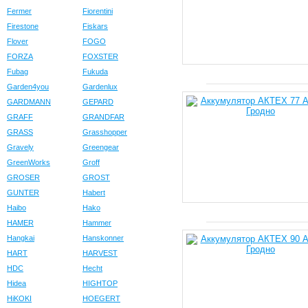
Fermer
Fiorentini
Firestone
Fiskars
Flover
FOGO
FORZA
FOXSTER
Fubag
Fukuda
Garden4you
Gardenlux
GARDMANN
GEPARD
GRAFF
GRANDFAR
GRASS
Grasshopper
Gravely
Greengear
GreenWorks
Groff
GROSER
GROST
GUNTER
Habert
Haibo
Hako
HAMER
Hammer
Hangkai
Hanskonner
HART
HARVEST
HDC
Hecht
Hidea
HIGHTOP
HiKOKI
HOEGERT