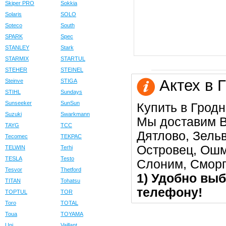
Skiper PRO
Sokkia
Solaris
SOLO
Soteco
South
SPARK
Spec
STANLEY
Stark
STARMIX
STARTUL
STEHER
STEINEL
Актех в 
Steinve
STIGA
STIHL
Sundays
Sunseeker
SunSun
Купить в Гродн
Suzuki
Swarkmann
Мы доставим В
TAYG
TCC
Дятлово, Зельв
Tecomec
TEKPAC
Островец, Ошм
TELWIN
Terhi
TESLA
Testo
Слоним, Сморг
Tesvor
Thetford
1) Удобно выб
TITAN
Tohatsu
телефону!
TOPTUL
TOR
Toro
TOTAL
Toua
TOYAMA
Uni
Vaillant