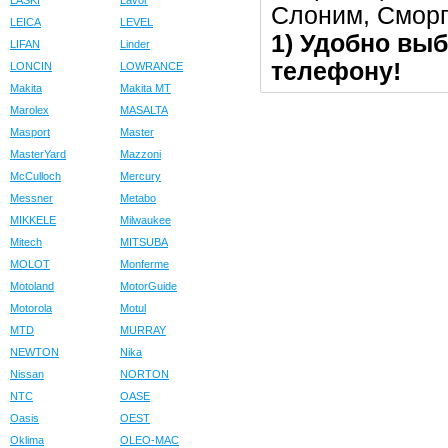
LASKI
Lavor
Слоним, Сморг
LEICA
LEVEL
1) Удобно выб
LIFAN
Linder
телефону!
LONCIN
LOWRANCE
Makita
Makita MT
Marolex
MASALTA
Masport
Master
MasterYard
Mazzoni
McCulloch
Mercury
Messner
Metabo
MIKKELE
Milwaukee
Mitech
MITSUBA
MOLOT
Monferme
Motoland
MotorGuide
Motorola
Motul
MTD
MURRAY
NEWTON
Nika
Nissan
NORTON
NTC
OASE
Oasis
OEST
Oklima
OLEO-MAC