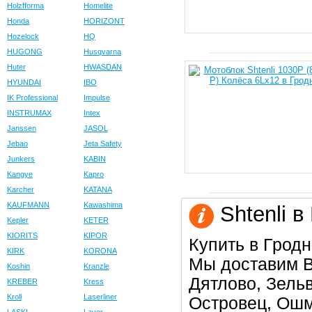
Holzfforma
Homelite
Honda
HORIZONT
Hozelock
HQ
HUGONG
Husqvarna
Huter
HWASDAN
HYUNDAI
IBO
IK Professional
Impulse
INSTRUMAX
Intex
Janssen
JASOL
Jebao
Jeta Safety
Junkers
KABIN
Kangye
Kapro
Karcher
KATANA
KAUFMANN
Kawashima
Shtenli в
Kepler
KETER
KIORITS
KIPOR
Купить в Гродн
KIRK
KORONA
Мы доставим В
Koshin
Kranzle
Дятлово, Зельв
KREBER
Kress
Kroll
Laserliner
Островец, Ошм