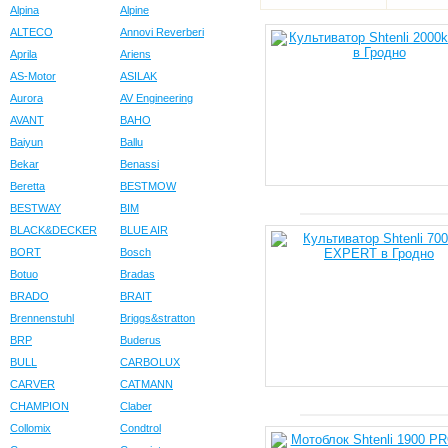
Alpina
Alpine
ALTECO
Annovi Reverberi
Aprila
Ariens
AS-Motor
ASILAK
Aurora
AV Engineering
AVANT
BAHO
Baiyun
Ballu
Bekar
Benassi
Beretta
BESTMOW
BESTWAY
BIM
BLACK&DECKER
BLUE AIR
BORT
Bosch
Botuo
Bradas
BRADO
BRAIT
Brennenstuhl
Briggs&stratton
BRP
Buderus
BULL
CARBOLUX
CARVER
CATMANN
CHAMPION
Claber
Collomix
Condtrol