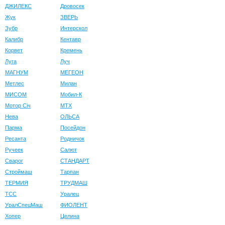
ДЖИЛЕКС
Дровосек
Жук
ЗВЕРЬ
Зубр
Интерскол
Калибр
Кентавр
Корвет
Кремень
Луга
Луч
МАГНУМ
МЕГЕОН
Метлес
Милан
МИСОМ
Мобил-К
Мотор Сiч
МТХ
Нева
ОЛЬСА
Парма
Посейдон
Ресанта
Родничок
Ручеек
Салют
Сварог
СТАНДАРТ
Строймаш
Тарпан
ТЕРМИЯ
ТРУДМАШ
ТСС
Уралец
УралСпецМаш
ФИОЛЕНТ
Хопер
Целина