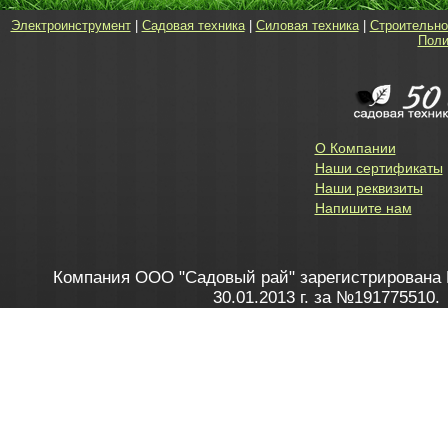
Электроинструмент
|
Садовая техника
|
Силовая техника
|
Строительно
Поли
О Компании
Наши сертификаты
Наши реквизиты
Напишите нам
Компания ООО "Садовый рай" зарегистрирована 
30.01.2013 г. за №191775510.
Зарегистрирован в Торговом реестре 28.02.2013 г. 
Как это работает
до 20:00 пн-пт, с 10:00 до 16:00 
1. Заказываю товар
2. Полу
в Контакт центре
Заби
8 801 100 45 46
Мне 
Бела
e-mail
skype