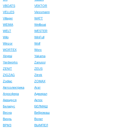
VBOATS
VEKTOR
VELLES
Viessmann
Villager
WATT
WEIMA
Wellboat
WELT
WESTER
Wilo
WinFull
Winzor
Wolf
WORTEX
Worx
Xingtai
Yakama
Yardworks
Zanussi
ZENIT
ZEUS
ZIGZAG
Zitrek
Zodiac
ZOMAX
Автоэлектрика
Агат
Агросфера
Адмирал
Аквадуся
Актех
Беларус
БЕЛМАШ
Весна
Вибромаш
Вихрь
Волат
ВРМЗ
ВЫМПЕЛ