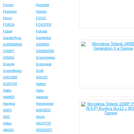
Fermer
Fiorentini
Firestone
Fiskars
Flover
FOGO
FORZA
FOXSTER
Fubag
Fukuda
Garden4you
Gardenlux
GARDMANN
GEPARD
GRAFF
GRANDFAR
GRASS
Grasshopper
Gravely
Greengear
GreenWorks
Groff
GROSER
GROST
GUNTER
Habert
Haibo
Hako
HAMER
Hammer
Hangkai
Hanskonner
HART
HARVEST
HDC
Hecht
Hidea
HIGHTOP
HiKOKI
HOEGERT