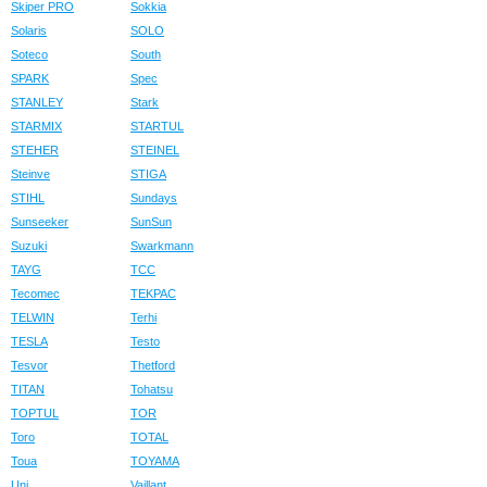
Skiper PRO
Sokkia
Solaris
SOLO
Soteco
South
SPARK
Spec
STANLEY
Stark
STARMIX
STARTUL
STEHER
STEINEL
Steinve
STIGA
STIHL
Sundays
Sunseeker
SunSun
Suzuki
Swarkmann
TAYG
TCC
Tecomec
TEKPAC
TELWIN
Terhi
TESLA
Testo
Tesvor
Thetford
TITAN
Tohatsu
TOPTUL
TOR
Toro
TOTAL
Toua
TOYAMA
Uni
Vaillant