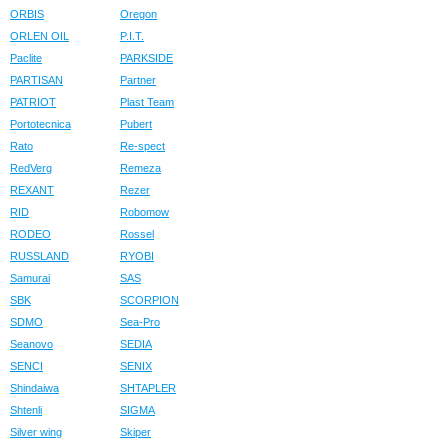
ORBIS
Oregon
ORLEN OIL
P.I.T.
Paclite
PARKSIDE
PARTISAN
Partner
PATRIOT
Plast Team
Portotecnica
Pubert
Rato
Re-spect
RedVerg
Remeza
REXANT
Rezer
RID
Robomow
RODEO
Rossel
RUSSLAND
RYOBI
Samurai
SAS
SBK
SCORPION
SDMO
Sea-Pro
Seanovo
SEDIA
SENCI
SENIX
Shindaiwa
SHTAPLER
Shtenli
SIGMA
Silver wing
Skiper