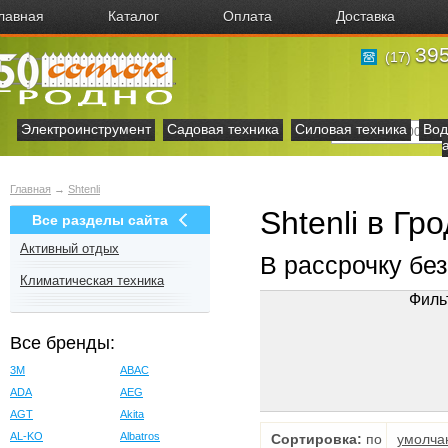
лавная
Каталог
Оплата
Доставка
395
(17)
Электроинструмент
Садовая техника
Силовая техника
Вод
Главная
→
Shtenli
Shtenli в Гр
Все разделы сайта
Активный отдых
В рассрочку бе
Климатическая техника
Филь
Все бренды:
3M
ABAC
ADA
AEG
AGT
Akita
AL-KO
Albatros
Сортировка:
по
умолча