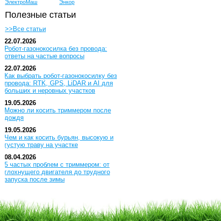
ЭлектроМаш
Энкор
Полезные статьи
>>Все статьи
22.07.2026
Робот-газонокосилка без провода:
ответы на частые вопросы
22.07.2026
Как выбрать робот-газонокосилку без
провода: RTK, GPS, LiDAR и AI для
больших и неровных участков
19.05.2026
Можно ли косить триммером после
дождя
19.05.2026
Чем и как косить бурьян, высокую и
густую траву на участке
08.04.2026
5 частых проблем с триммером: от
глохнущего двигателя до трудного
запуска после зимы