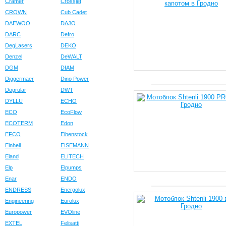
Cramer
Crossjet
CROWN
Cub Cadet
DAEWOO
DAJO
DARC
Defro
DegLasers
DEKO
Denzel
DeWALT
DGM
DIAM
Diggermaer
Dino Power
Dogrular
DWT
DYLLU
ECHO
ECO
EcoFlow
ECOTERM
Edon
EFCO
Eibenstock
Einhell
EISEMANN
Eland
ELITECH
Elp
Elpumps
Enar
ENDO
ENDRESS
Energolux
Engineering
Eurolux
Europower
EVOline
EXTEL
Felisatti