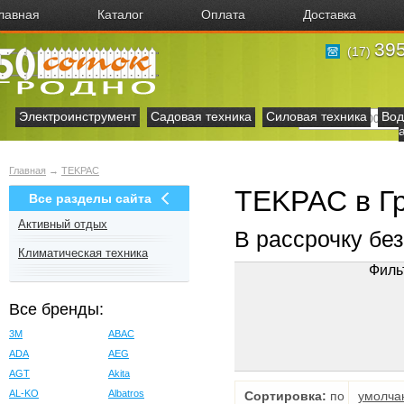
лавная
Каталог
Оплата
Доставка
395
(17)
Электроинструмент
Садовая техника
Силовая техника
Вод
Главная
→
TEKPAC
TEKPAC в Г
Все разделы сайта
Активный отдых
В рассрочку бе
Климатическая техника
Филь
Все бренды:
3M
ABAC
ADA
AEG
AGT
Akita
AL-KO
Albatros
Сортировка:
по
умолча