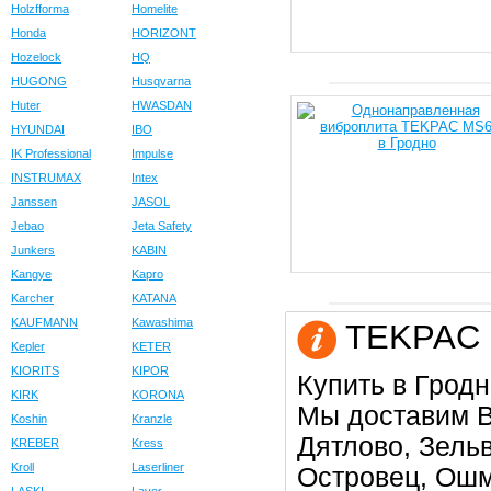
Holzfforma
Homelite
Honda
HORIZONT
Hozelock
HQ
HUGONG
Husqvarna
Huter
HWASDAN
HYUNDAI
IBO
IK Professional
Impulse
INSTRUMAX
Intex
Janssen
JASOL
Jebao
Jeta Safety
Junkers
KABIN
Kangye
Kapro
Karcher
KATANA
KAUFMANN
Kawashima
TEKPAC в
Kepler
KETER
KIORITS
KIPOR
Купить в Гродн
KIRK
KORONA
Мы доставим В
Koshin
Kranzle
Дятлово, Зельв
KREBER
Kress
Kroll
Laserliner
Островец, Ошм