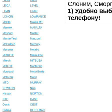
LASKI
Lavor
Слоним, Сморг
LEICA
LEVEL
1) Удобно выб
LIFAN
Linder
телефону!
LONCIN
LOWRANCE
Makita
Makita MT
Marolex
MASALTA
Masport
Master
MasterYard
Mazzoni
McCulloch
Mercury
Messner
Metabo
MIKKELE
Milwaukee
Mitech
MITSUBA
MOLOT
Monferme
Motoland
MotorGuide
Motorola
Motul
MTD
MURRAY
NEWTON
Nika
Nissan
NORTON
NTC
OASE
Oasis
OEST
Oklima
OLEO-MAC