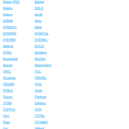
Skiper PRO
Sokkia
Solaris
SOLO
Soteco
South
SPARK
Spec
STANLEY
Stark
STARMIX
STARTUL
STEHER
STEINEL
Steinve
STIGA
STIHL
Sundays
Sunseeker
SunSun
Suzuki
Swarkmann
TAYG
TCC
Tecomec
TEKPAC
TELWIN
Terhi
TESLA
Testo
Tesvor
Thetford
TITAN
Tohatsu
TOPTUL
TOR
Toro
TOTAL
Toua
TOYAMA
Uni
Vaillant