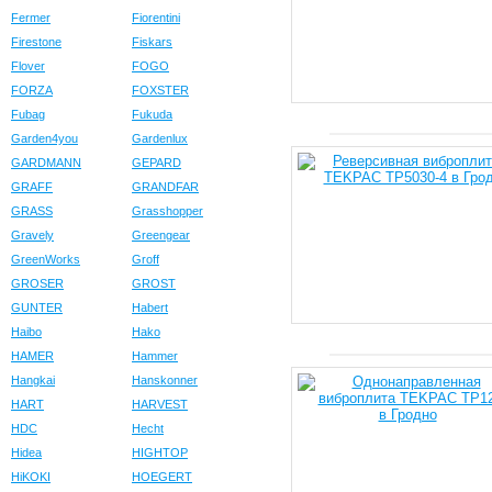
Fermer
Fiorentini
Firestone
Fiskars
Flover
FOGO
FORZA
FOXSTER
Fubag
Fukuda
Garden4you
Gardenlux
GARDMANN
GEPARD
GRAFF
GRANDFAR
GRASS
Grasshopper
Gravely
Greengear
GreenWorks
Groff
GROSER
GROST
GUNTER
Habert
Haibo
Hako
HAMER
Hammer
Hangkai
Hanskonner
HART
HARVEST
HDC
Hecht
Hidea
HIGHTOP
HiKOKI
HOEGERT