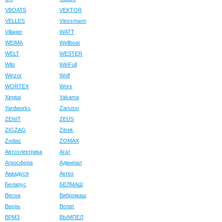
VBOATS
VEKTOR
VELLES
Viessmann
Villager
WATT
WEIMA
Wellboat
WELT
WESTER
Wilo
WinFull
Winzor
Wolf
WORTEX
Worx
Xingtai
Yakama
Yardworks
Zanussi
ZENIT
ZEUS
ZIGZAG
Zitrek
Zodiac
ZOMAX
Автоэлектрика
Агат
Агросфера
Адмирал
Аквадуся
Актех
Беларус
БЕЛМАШ
Весна
Вибромаш
Вихрь
Волат
ВРМЗ
ВЫМПЕЛ