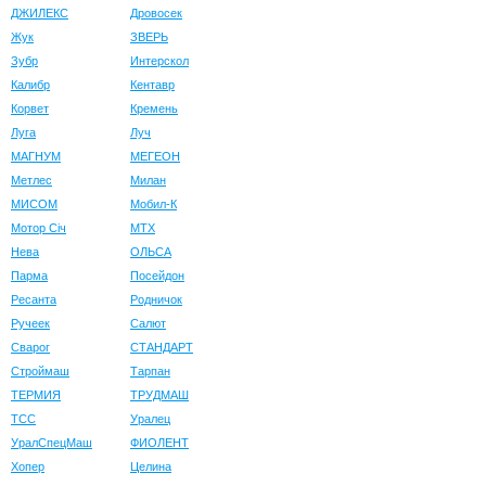
ДЖИЛЕКС
Дровосек
Жук
ЗВЕРЬ
Зубр
Интерскол
Калибр
Кентавр
Корвет
Кремень
Луга
Луч
МАГНУМ
МЕГЕОН
Метлес
Милан
МИСОМ
Мобил-К
Мотор Сiч
МТХ
Нева
ОЛЬСА
Парма
Посейдон
Ресанта
Родничок
Ручеек
Салют
Сварог
СТАНДАРТ
Строймаш
Тарпан
ТЕРМИЯ
ТРУДМАШ
ТСС
Уралец
УралСпецМаш
ФИОЛЕНТ
Хопер
Целина