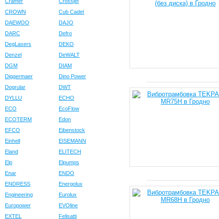
Cramer
Crossjet
CROWN
Cub Cadet
DAEWOO
DAJO
DARC
Defro
DegLasers
DEKO
Denzel
DeWALT
DGM
DIAM
Diggermaer
Dino Power
Dogrular
DWT
DYLLU
ECHO
ECO
EcoFlow
ECOTERM
Edon
EFCO
Eibenstock
Einhell
EISEMANN
Eland
ELITECH
Elp
Elpumps
Enar
ENDO
ENDRESS
Energolux
Engineering
Eurolux
Europower
EVOline
EXTEL
Felisatti