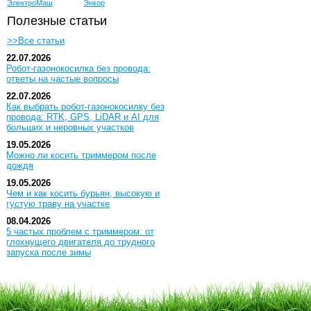
ЭлектроМаш
Энкор
Полезные статьи
>>Все статьи
22.07.2026
Робот-газонокосилка без провода:
ответы на частые вопросы
22.07.2026
Как выбрать робот-газонокосилку без
провода: RTK, GPS, LiDAR и AI для
больших и неровных участков
19.05.2026
Можно ли косить триммером после
дождя
19.05.2026
Чем и как косить бурьян, высокую и
густую траву на участке
08.04.2026
5 частых проблем с триммером: от
глохнущего двигателя до трудного
запуска после зимы