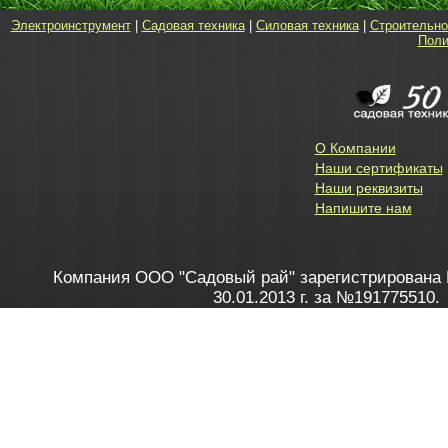
Электроинструмент
|
Садовая техника
|
Силовая техника
|
Строительно
Поли
О Компании
Наши сертификаты
Наши реквизиты
Напишите нам
Компания ООО "Садовый рай" зарегистрирована 
30.01.2013 г. за №191775510.
Зарегистрирован в Торговом реестре 28.02.2013 г. 
Как это работает
до 20:00 пн-пт, с 10:00 до 16:00 
1. Заказываю товар
2. Полу
в Контакт центре
Заби
8 801 100 45 46
Мне 
Бела
e-mail
skype