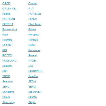
ORBIS
Oregon
ORLEN OIL
P.I.T.
Paclite
PARKSIDE
PARTISAN
Partner
PATRIOT
Plast Team
Portotecnica
Pubert
Rato
Re-spect
RedVerg
Remeza
REXANT
Rezer
RID
Robomow
RODEO
Rossel
RUSSLAND
RYOBI
Samurai
SAS
SBK
SCORPION
SDMO
Sea-Pro
Seanovo
SEDIA
SENCI
SENIX
Shindaiwa
SHTAPLER
Shtenli
SIGMA
Silver wing
Skiper