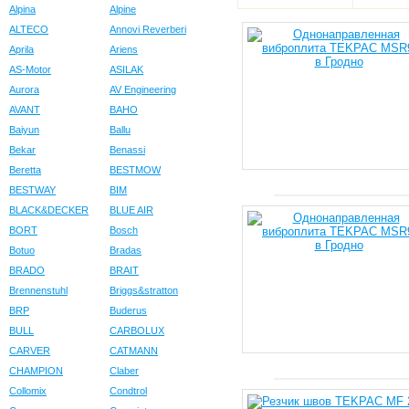
Alpina
Alpine
ALTECO
Annovi Reverberi
Aprila
Ariens
AS-Motor
ASILAK
Aurora
AV Engineering
AVANT
BAHO
Baiyun
Ballu
Bekar
Benassi
Beretta
BESTMOW
BESTWAY
BIM
BLACK&DECKER
BLUE AIR
BORT
Bosch
Botuo
Bradas
BRADO
BRAIT
Brennenstuhl
Briggs&stratton
BRP
Buderus
BULL
CARBOLUX
CARVER
CATMANN
CHAMPION
Claber
Collomix
Condtrol