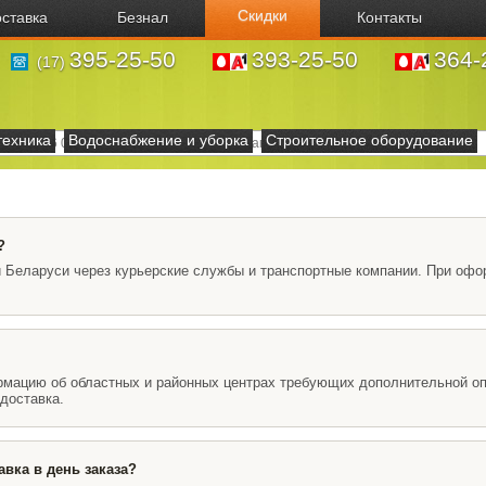
Скидки
ставка
Безнал
Контакты
395-25-50
393-25-50
364-
(17)
техника
Водоснабжение и уборка
Строительное оборудование
?
и Беларуси через курьерские службы и транспортные компании. При офо
ормацию об областных и
районных
центрах требующих дополнительной опл
доставка.
авка в день заказа?