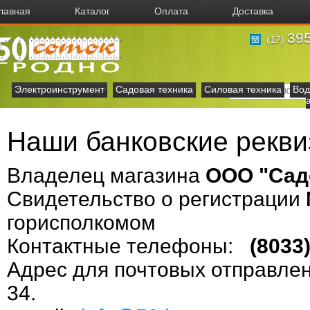
лавная
Каталог
Оплата
Доставка
395
(17)
Электроинструмент
Садовая техника
Силовая техника
Вод
Наши банковские рекви
Владелец магазина
ООО "Сад
Свидетельство о регистрации
горисполкомом
Контактные телефоны:
(8033) 
Адрес для почтовых отправлени
34.