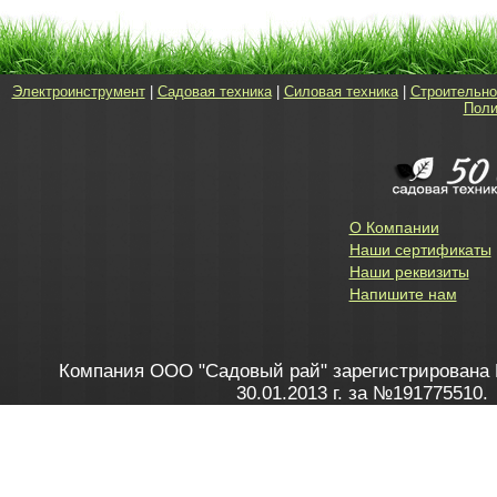
Электроинструмент
|
Садовая техника
|
Силовая техника
|
Строительно
Поли
О Компании
Наши сертификаты
Наши реквизиты
Напишите нам
Компания ООО "Садовый рай" зарегистрирована 
30.01.2013 г. за №191775510.
Зарегистрирован в Торговом реестре 28.02.2013 г. 
Как это работает
до 20:00 пн-пт, с 10:00 до 16:00 
1. Заказываю товар
2. Полу