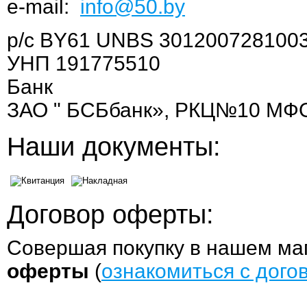
e-mail:
info@50.by
р/с BY61 UNBS 301200728100
УНП 191775510
Банк
ЗАО " БСБбанк», РКЦ№10 МФО 15
Наши документы:
Договор оферты:
Совершая покупку в нашем ма
оферты
(
ознакомиться с дог