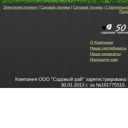
Электроинструмент
|
Садовая техника
|
Силовая техника
|
Строительно
Поли
О Компании
Наши сертификаты
Наши реквизиты
Напишите нам
Компания ООО "Садовый рай" зарегистрирована 
30.01.2013 г. за №191775510.
Зарегистрирован в Торговом реестре 28.02.2013 г. 
Как это работает
до 20:00 пн-пт, с 10:00 до 16:00 
1. Заказываю товар
2. Полу
в Контакт центре
Заби
8 801 100 45 46
Мне 
Бела
e-mail
skype