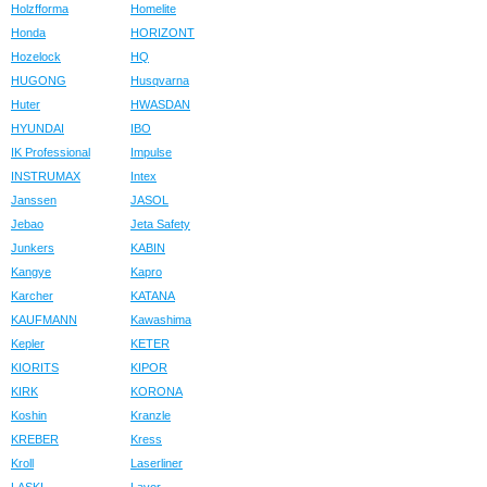
Holzfforma
Homelite
Honda
HORIZONT
Hozelock
HQ
HUGONG
Husqvarna
Huter
HWASDAN
HYUNDAI
IBO
IK Professional
Impulse
INSTRUMAX
Intex
Janssen
JASOL
Jebao
Jeta Safety
Junkers
KABIN
Kangye
Kapro
Karcher
KATANA
KAUFMANN
Kawashima
Kepler
KETER
KIORITS
KIPOR
KIRK
KORONA
Koshin
Kranzle
KREBER
Kress
Kroll
Laserliner