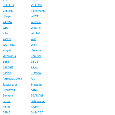
VBOATS
VEKTOR
VELLES
Viessmann
Villager
WATT
WEIMA
Wellboat
WELT
WESTER
Wilo
WinFull
Winzor
Wolf
WORTEX
Worx
Xingtai
Yakama
Yardworks
Zanussi
ZENIT
ZEUS
ZIGZAG
Zitrek
Zodiac
ZOMAX
Автоэлектрика
Агат
Агросфера
Адмирал
Аквадуся
Актех
Беларус
БЕЛМАШ
Весна
Вибромаш
Вихрь
Волат
ВРМЗ
ВЫМПЕЛ