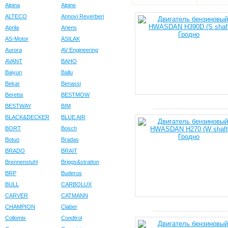
Alpina
Alpine
ALTECO
Annovi Reverberi
Aprila
Ariens
AS-Motor
ASILAK
Aurora
AV Engineering
AVANT
BAHO
Baiyun
Ballu
Bekar
Benassi
Beretta
BESTMOW
BESTWAY
BIM
BLACK&DECKER
BLUE AIR
BORT
Bosch
Botuo
Bradas
BRADO
BRAIT
Brennenstuhl
Briggs&stratton
BRP
Buderus
BULL
CARBOLUX
CARVER
CATMANN
CHAMPION
Claber
Collomix
Condtrol