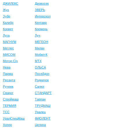
ДЖИЛЕКС
Дровосек
Жук
ЗВЕРЬ
Зубр
Интерскол
Калибр
Кентавр
Корвет
Кремень
Луга
Луч
МАГНУМ
МЕГЕОН
Метлес
Милан
МИСОМ
Мобил-К
Мотор Сiч
МТХ
Нева
ОЛЬСА
Парма
Посейдон
Ресанта
Родничок
Ручеек
Салют
Сварог
СТАНДАРТ
Строймаш
Тарпан
ТЕРМИЯ
ТРУДМАШ
ТСС
Уралец
УралСпецМаш
ФИОЛЕНТ
Хопер
Целина