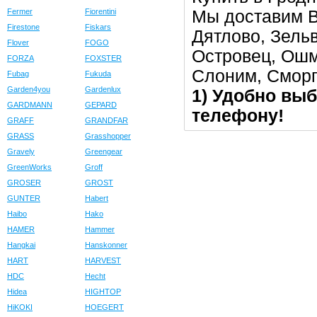
Мы доставим В
Fermer
Fiorentini
Firestone
Fiskars
Дятлово, Зельв
Flover
FOGO
Островец, Ошм
FORZA
FOXSTER
Слоним, Сморг
Fubag
Fukuda
Garden4you
Gardenlux
1) Удобно выб
GARDMANN
GEPARD
телефону!
GRAFF
GRANDFAR
GRASS
Grasshopper
Gravely
Greengear
GreenWorks
Groff
GROSER
GROST
GUNTER
Habert
Haibo
Hako
HAMER
Hammer
Hangkai
Hanskonner
HART
HARVEST
HDC
Hecht
Hidea
HIGHTOP
HiKOKI
HOEGERT