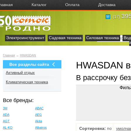
лавная
Каталог
Оплата
Доставка
395
(17)
Электроинструмент
Садовая техника
Силовая техника
Вод
Главная
→
HWASDAN
HWASDAN в
Все разделы сайта
Активный отдых
В рассрочку бе
Климатическая техника
Филь
Все бренды:
3M
ABAC
ADA
AEG
AGT
Akita
AL-KO
Albatros
Сортировка:
по
умолча