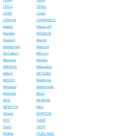
LASKI
Lavor
LEICA
LEVEL
LIFAN
Linder
LONCIN
LOWRANCE
Makita
Makita MT
Marolex
MASALTA
Masport
Master
MasterYard
Mazzoni
McCulloch
Mercury
Messner
Metabo
MIKKELE
Milwaukee
Mitech
MITSUBA
MOLOT
Monferme
Motoland
MotorGuide
Motorola
Motul
MTD
MURRAY
NEWTON
Nika
Nissan
NORTON
NTC
OASE
Oasis
OEST
Oklima
OLEO-MAC