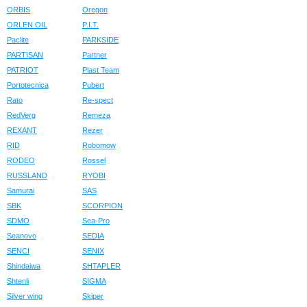
ORBIS
Oregon
ORLEN OIL
P.I.T.
Paclite
PARKSIDE
PARTISAN
Partner
PATRIOT
Plast Team
Portotecnica
Pubert
Rato
Re-spect
RedVerg
Remeza
REXANT
Rezer
RID
Robomow
RODEO
Rossel
RUSSLAND
RYOBI
Samurai
SAS
SBK
SCORPION
SDMO
Sea-Pro
Seanovo
SEDIA
SENCI
SENIX
Shindaiwa
SHTAPLER
Shtenli
SIGMA
Silver wing
Skiper