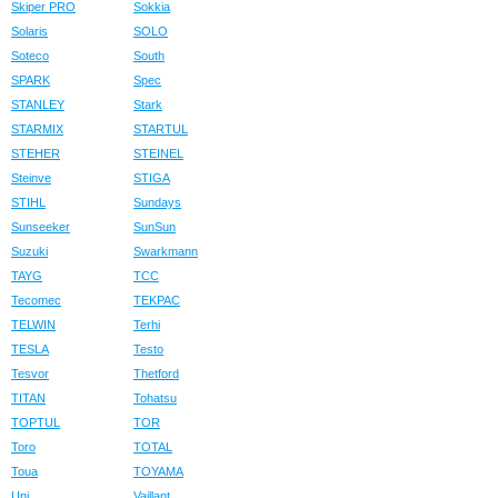
Skiper PRO
Sokkia
Solaris
SOLO
Soteco
South
SPARK
Spec
STANLEY
Stark
STARMIX
STARTUL
STEHER
STEINEL
Steinve
STIGA
STIHL
Sundays
Sunseeker
SunSun
Suzuki
Swarkmann
TAYG
TCC
Tecomec
TEKPAC
TELWIN
Terhi
TESLA
Testo
Tesvor
Thetford
TITAN
Tohatsu
TOPTUL
TOR
Toro
TOTAL
Toua
TOYAMA
Uni
Vaillant