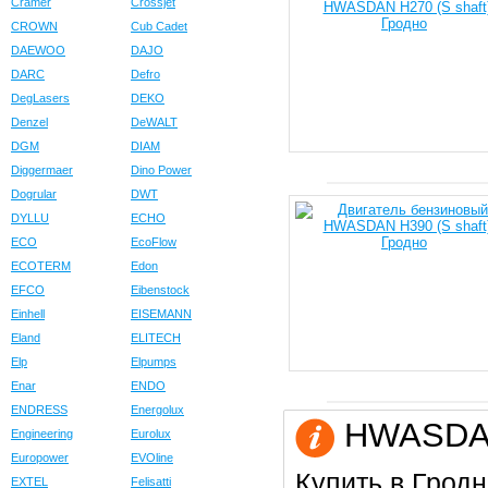
Cramer
Crossjet
CROWN
Cub Cadet
DAEWOO
DAJO
DARC
Defro
DegLasers
DEKO
Denzel
DeWALT
DGM
DIAM
Diggermaer
Dino Power
Dogrular
DWT
DYLLU
ECHO
ECO
EcoFlow
ECOTERM
Edon
EFCO
Eibenstock
Einhell
EISEMANN
Eland
ELITECH
Elp
Elpumps
Enar
ENDO
ENDRESS
Energolux
HWASDAN 
Engineering
Eurolux
Europower
EVOline
Купить в Гродн
EXTEL
Felisatti