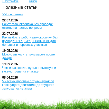
ЭлектроМаш
Энкор
Полезные статьи
>>Все статьи
22.07.2026
Робот-газонокосилка без провода:
ответы на частые вопросы
22.07.2026
Как выбрать робот-газонокосилку без
провода: RTK, GPS, LiDAR и AI для
больших и неровных участков
19.05.2026
Можно ли косить триммером после
дождя
19.05.2026
Чем и как косить бурьян, высокую и
густую траву на участке
08.04.2026
5 частых проблем с триммером: от
глохнущего двигателя до трудного
запуска после зимы