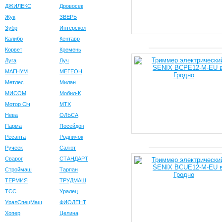
ДЖИЛЕКС
Дровосек
Жук
ЗВЕРЬ
Зубр
Интерскол
Калибр
Кентавр
Корвет
Кремень
Луга
Луч
МАГНУМ
МЕГЕОН
Метлес
Милан
МИСОМ
Мобил-К
Мотор Сiч
МТХ
Нева
ОЛЬСА
Парма
Посейдон
Ресанта
Родничок
Ручеек
Салют
Сварог
СТАНДАРТ
Строймаш
Тарпан
ТЕРМИЯ
ТРУДМАШ
ТСС
Уралец
УралСпецМаш
ФИОЛЕНТ
Хопер
Целина