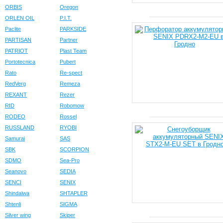
ORBIS
Oregon
ORLEN OIL
P.I.T.
Paclite
PARKSIDE
PARTISAN
Partner
PATRIOT
Plast Team
Portotecnica
Pubert
Rato
Re-spect
RedVerg
Remeza
REXANT
Rezer
RID
Robomow
RODEO
Rossel
RUSSLAND
RYOBI
Samurai
SAS
SBK
SCORPION
SDMO
Sea-Pro
Seanovo
SEDIA
SENCI
SENIX
Shindaiwa
SHTAPLER
Shtenli
SIGMA
Silver wing
Skiper