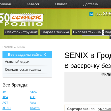
лавная
Каталог
Оплата
Доставка
395
(17)
Электроинструмент
Садовая техника
Силовая техника
Вод
Главная
→
SENIX
SENIX в Гро
Все разделы сайта
Активный отдых
В рассрочку бе
Климатическая техника
Филь
Все бренды:
3M
ABAC
ADA
AEG
AGT
Akita
AL-KO
Albatros
Сортировка:
по
умолча