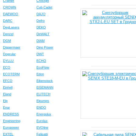
Cramer
Crossjet
CROWN
Cub Cadet
DAEWOO
DAJO
DARC
Defro
DegLasers
DEKO
Denzel
DeWALT
DGM
DIAM
Diggermaer
Dino Power
Dogrular
DWT
DYLLU
ECHO
ECO
EcoFlow
ECOTERM
Edon
EFCO
Eibenstock
Einhell
EISEMANN
Eland
ELITECH
Elp
Elpumps
Enar
ENDO
ENDRESS
Energolux
Engineering
Eurolux
Europower
EVOline
EXTEL
Felisatti