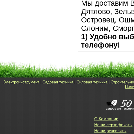
Мы доставим В
Дятлово, Зельв
Островец, Ошм
Слоним, Сморг
1) Удобно выб
телефону!
Электроинструмент
|
Садовая техника
|
Силовая техника
|
Строительно
Поли
О Компании
Наши сертификаты
Наши реквизиты