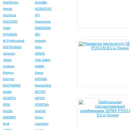
Holzfforma
Homelite
Honda
HORIZONT
Hozelock
HQ
HUGONG
Husqvarna
Huter
HWASDAN
HYUNDAI
IBO
IK Professional
Impulse
INSTRUMAX
Intex
Janssen
JASOL
Jebao
Jeta Safety
Junkers
KABIN
Kangye
Kapro
Karcher
KATANA
KAUFMANN
Kawashima
Kepler
KETER
KIORITS
KIPOR
KIRK
KORONA
Koshin
Kranzle
KREBER
Kress
Kroll
Laserliner