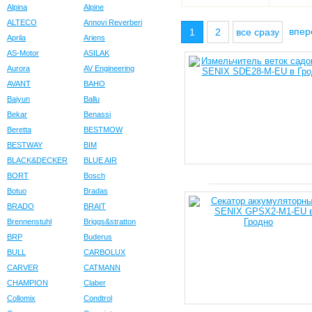
Alpina
Alpine
ALTECO
Annovi Reverberi
впе
1
2
все сразу
Aprila
Ariens
AS-Motor
ASILAK
Aurora
AV Engineering
AVANT
BAHO
Baiyun
Ballu
Bekar
Benassi
Beretta
BESTMOW
BESTWAY
BIM
BLACK&DECKER
BLUE AIR
BORT
Bosch
Botuo
Bradas
BRADO
BRAIT
Brennenstuhl
Briggs&stratton
BRP
Buderus
BULL
CARBOLUX
CARVER
CATMANN
CHAMPION
Claber
Collomix
Condtrol