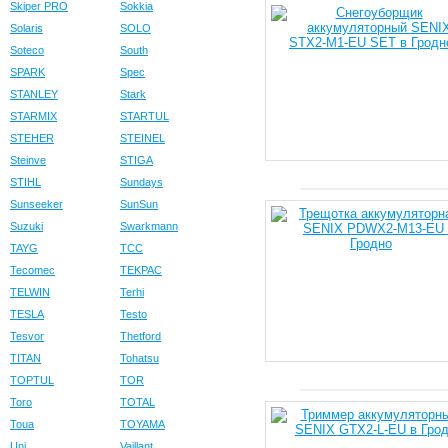
Skiper PRO
Sokkia
Solaris
SOLO
Soteco
South
SPARK
Spec
STANLEY
Stark
STARMIX
STARTUL
STEHER
STEINEL
Steinve
STIGA
STIHL
Sundays
Sunseeker
SunSun
Suzuki
Swarkmann
TAYG
TCC
Tecomec
TEKPAC
TELWIN
Terhi
TESLA
Testo
Tesvor
Thetford
TITAN
Tohatsu
TOPTUL
TOR
Toro
TOTAL
Toua
TOYAMA
Uni
Vaillant