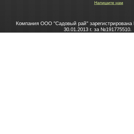
Напишите нам
Компания ООО "Садовый рай" зарегистрирована 
30.01.2013 г. за №191775510.
Зарегистрирован в Торговом реестре 28.02.2013 г. 
Как это работает
до 20:00 пн-пт, с 10:00 до 16:00 
1. Заказываю товар
2. Полу
в Контакт центре
Заби
8 801 100 45 46
Мне 
Бела
e-mail
skype
Посмо
На сайте через корзину
Online-консультант