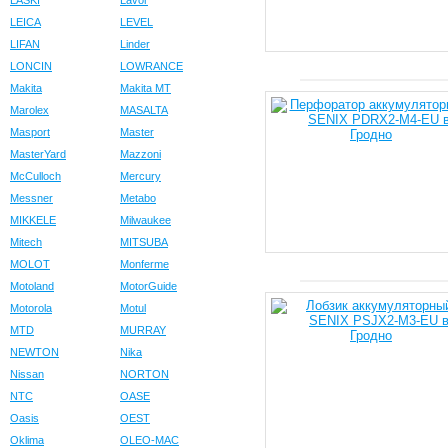
LASKI
Lavor
LEICA
LEVEL
LIFAN
Linder
LONCIN
LOWRANCE
Makita
Makita MT
Marolex
MASALTA
Masport
Master
MasterYard
Mazzoni
McCulloch
Mercury
Messner
Metabo
MIKKELE
Milwaukee
Mitech
MITSUBA
MOLOT
Monferme
Motoland
MotorGuide
Motorola
Motul
MTD
MURRAY
NEWTON
Nika
Nissan
NORTON
NTC
OASE
Oasis
OEST
Oklima
OLEO-MAC