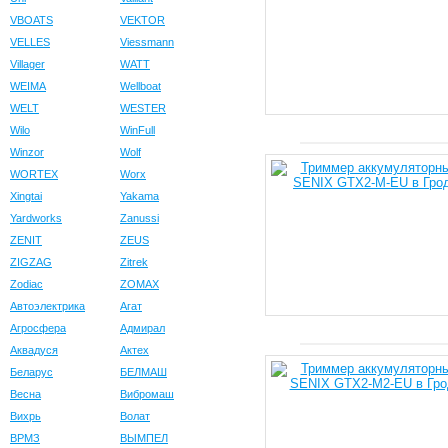
VBOATS
VEKTOR
VELLES
Viessmann
Villager
WATT
WEIMA
Wellboat
WELT
WESTER
Wilo
WinFull
Winzor
Wolf
WORTEX
Worx
Xingtai
Yakama
Yardworks
Zanussi
ZENIT
ZEUS
ZIGZAG
Zitrek
Zodiac
ZOMAX
Автоэлектрика
Агат
Агросфера
Адмирал
Аквадуся
Актех
Беларус
БЕЛМАШ
Весна
Вибромаш
Вихрь
Волат
ВРМЗ
ВЫМПЕЛ