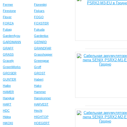
Fermer
Fiorentini
Firestone
Fiskars
Flover
FOGO
FORZA
FOXSTER
Fubag
Fukuda
Garden4you
Gardenlux
GARDMANN
GEPARD
GRAFF
GRANDFAR
GRASS
Grasshopper
Gravely
Greengear
GreenWorks
Groff
GROSER
GROST
GUNTER
Habert
Haibo
Hako
HAMER
Hammer
Hangkai
Hanskonner
HART
HARVEST
HDC
Hecht
Hidea
HIGHTOP
HiKOKI
HOEGERT