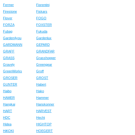
Fermer
Fiorentini
Firestone
Fiskars
Flover
FOGO
FORZA
FOXSTER
Fubag
Fukuda
Garden4you
Gardenlux
GARDMANN
GEPARD
GRAFF
GRANDFAR
GRASS
Grasshopper
Gravely
Greengear
GreenWorks
Groff
GROSER
GROST
GUNTER
Habert
Haibo
Hako
HAMER
Hammer
Hangkai
Hanskonner
HART
HARVEST
HDC
Hecht
Hidea
HIGHTOP
HiKOKI
HOEGERT