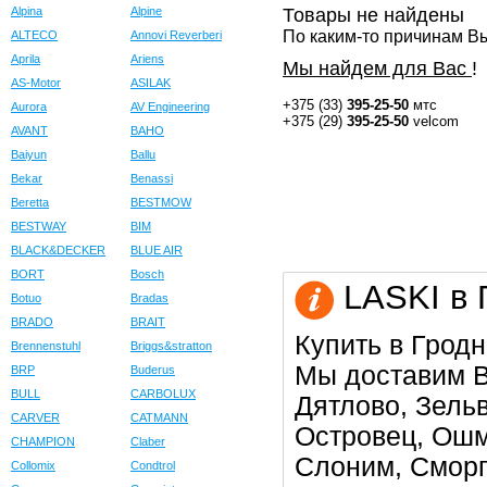
Alpina
Alpine
Товары не найдены
По каким-то причинам Вы
ALTECO
Annovi Reverberi
Aprila
Ariens
Мы найдем для Вас
!
AS-Motor
ASILAK
+375 (33)
395-25-50
мтс
Aurora
AV Engineering
+375 (29)
395-25-50
velcom
AVANT
BAHO
Baiyun
Ballu
Bekar
Benassi
Beretta
BESTMOW
BESTWAY
BIM
BLACK&DECKER
BLUE AIR
BORT
Bosch
LASKI в 
Botuo
Bradas
BRADO
BRAIT
Купить в Гродн
Brennenstuhl
Briggs&stratton
Мы доставим В
BRP
Buderus
BULL
CARBOLUX
Дятлово, Зельв
CARVER
CATMANN
Островец, Ошм
CHAMPION
Claber
Слоним, Сморг
Collomix
Condtrol