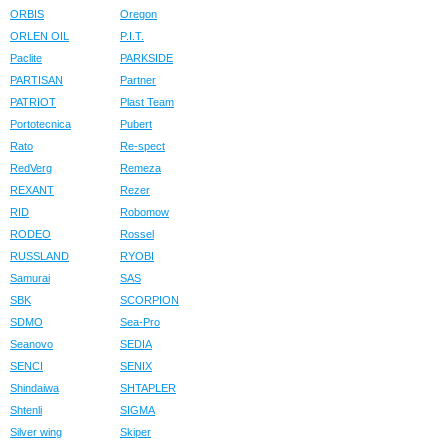
ORBIS
Oregon
ORLEN OIL
P.I.T.
Paclite
PARKSIDE
PARTISAN
Partner
PATRIOT
Plast Team
Portotecnica
Pubert
Rato
Re-spect
RedVerg
Remeza
REXANT
Rezer
RID
Robomow
RODEO
Rossel
RUSSLAND
RYOBI
Samurai
SAS
SBK
SCORPION
SDMO
Sea-Pro
Seanovo
SEDIA
SENCI
SENIX
Shindaiwa
SHTAPLER
Shtenli
SIGMA
Silver wing
Skiper