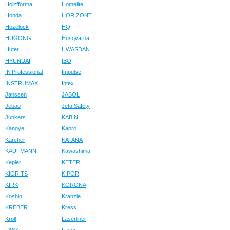
Holzfforma
Homelite
Honda
HORIZONT
Hozelock
HQ
HUGONG
Husqvarna
Huter
HWASDAN
HYUNDAI
IBO
IK Professional
Impulse
INSTRUMAX
Intex
Janssen
JASOL
Jebao
Jeta Safety
Junkers
KABIN
Kangye
Kapro
Karcher
KATANA
KAUFMANN
Kawashima
Kepler
KETER
KIORITS
KIPOR
KIRK
KORONA
Koshin
Kranzle
KREBER
Kress
Kroll
Laserliner