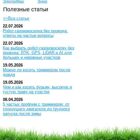
ЭлектроМаш
Энкор
Полезные статьи
>>Все статьи
22.07.2026
Робот-газонокосилка без провода:
ответы на частые вопросы
22.07.2026
Как выбрать робот-газонокосилку без
провода: RTK, GPS, LiDAR и AI для
больших и неровных участков
19.05.2026
Можно ли косить триммером после
дождя
19.05.2026
Чем и как косить бурьян, высокую и
густую траву на участке
08.04.2026
5 частых проблем с триммером: от
глохнущего двигателя до трудного
запуска после зимы