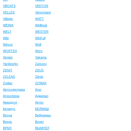
VBOATS
VEKTOR
VELLES
Viessmann
Villager
WATT
WEIMA
Wellboat
WELT
WESTER
Wilo
WinFull
Winzor
Wolf
WORTEX
Worx
Xingtai
Yakama
Yardworks
Zanussi
ZENIT
ZEUS
ZIGZAG
Zitrek
Zodiac
ZOMAX
Автоэлектрика
Агат
Агросфера
Адмирал
Аквадуся
Актех
Беларус
БЕЛМАШ
Весна
Вибромаш
Вихрь
Волат
ВРМЗ
ВЫМПЕЛ