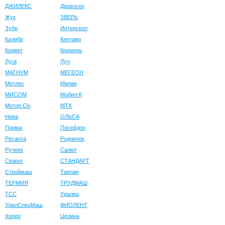
ДЖИЛЕКС
Дровосек
Жук
ЗВЕРЬ
Зубр
Интерскол
Калибр
Кентавр
Корвет
Кремень
Луга
Луч
МАГНУМ
МЕГЕОН
Метлес
Милан
МИСОМ
Мобил-К
Мотор Сiч
МТХ
Нева
ОЛЬСА
Парма
Посейдон
Ресанта
Родничок
Ручеек
Салют
Сварог
СТАНДАРТ
Строймаш
Тарпан
ТЕРМИЯ
ТРУДМАШ
ТСС
Уралец
УралСпецМаш
ФИОЛЕНТ
Хопер
Целина