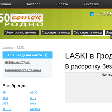
лавная
Каталог
Оплата
Доставка
395
(17)
Электроинструмент
Садовая техника
Силовая техника
Вод
Главная
→
LASKI
LASKI в Гро
Все разделы сайта
Активный отдых
В рассрочку бе
Климатическая техника
Филь
Все бренды:
3M
ABAC
ADA
AEG
AGT
Akita
AL-KO
Albatros