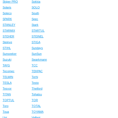
Skiper PRO
Sokkia
Solaris
SOLO
Soteco
South
SPARK
Spec
STANLEY
Stark
STARMIX
STARTUL
STEHER
STEINEL
Steinve
STIGA
STIHL
Sundays
Sunseeker
SunSun
Suzuki
Swarkmann
TAYG
TCC
Tecomec
TEKPAC
TELWIN
Terhi
TESLA
Testo
Tesvor
Thetford
TITAN
Tohatsu
TOPTUL
TOR
Toro
TOTAL
Toua
TOYAMA
Uni
Vaillant