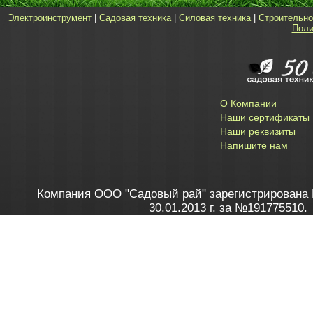
Электроинструмент
|
Садовая техника
|
Силовая техника
|
Строительно
Поли
О Компании
Наши сертификаты
Наши реквизиты
Напишите нам
Компания ООО "Садовый рай" зарегистрирована 
30.01.2013 г. за №191775510.
Зарегистрирован в Торговом реестре 28.02.2013 г. 
Как это работает
до 20:00 пн-пт, с 10:00 до 16:00 
1. Заказываю товар
2. Полу
в Контакт центре
Заби
8 801 100 45 46
Мне 
Бела
e-mail
skype