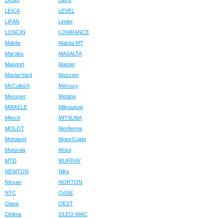
LASKI
Lavor
LEICA
LEVEL
LIFAN
Linder
LONCIN
LOWRANCE
Makita
Makita MT
Marolex
MASALTA
Masport
Master
MasterYard
Mazzoni
McCulloch
Mercury
Messner
Metabo
MIKKELE
Milwaukee
Mitech
MITSUBA
MOLOT
Monferme
Motoland
MotorGuide
Motorola
Motul
MTD
MURRAY
NEWTON
Nika
Nissan
NORTON
NTC
OASE
Oasis
OEST
Oklima
OLEO-MAC