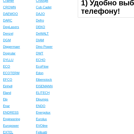
1) Удобно выб
Cramer
Crossjet
CROWN
Cub Cadet
телефону!
DAEWOO
DAJO
DARC
Defro
DegLasers
DEKO
Denzel
DeWALT
DGM
DIAM
Diggermaer
Dino Power
Dogrular
DWT
DYLLU
ECHO
ECO
EcoFlow
ECOTERM
Edon
EFCO
Eibenstock
Einhell
EISEMANN
Eland
ELITECH
Elp
Elpumps
Enar
ENDO
ENDRESS
Energolux
Engineering
Eurolux
Europower
EVOline
EXTEL
Felisatti