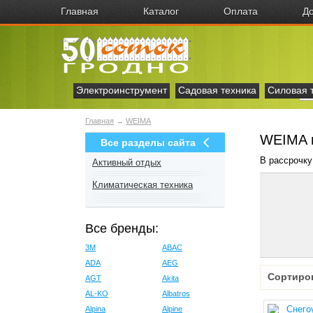
Главная
Каталог
Оплата
До
Электроинструмент
Садовая техника
Силовая 
Главная
→
WEIMA
WEIMA 
Все разделы сайта
В рассрочку
Активный отдых
Климатическая техника
Все бренды:
3M
ABAC
ADA
AEG
Сортиро
AGT
Akita
AL-KO
Albatros
Alpina
Alpine