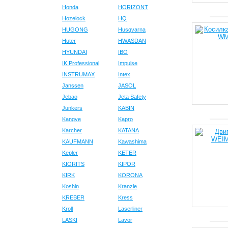
Honda
HORIZONT
Hozelock
HQ
HUGONG
Husqvarna
Huter
HWASDAN
HYUNDAI
IBO
IK Professional
Impulse
INSTRUMAX
Intex
Janssen
JASOL
Jebao
Jeta Safety
Junkers
KABIN
Kangye
Kapro
Karcher
KATANA
KAUFMANN
Kawashima
Kepler
KETER
KIORITS
KIPOR
KIRK
KORONA
Koshin
Kranzle
KREBER
Kress
Kroll
Laserliner
LASKI
Lavor