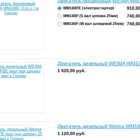
Двигатель бензиновый WEIMA WM18
910,0
WM188FE (электростартер)
740,0
WM188F (S вал шпонка 25мм)
740,0
WM188F (W вал шлицевой 25мм)
Двигатель дизельный WEIMA WM18
1 525,00
руб.
Двигатель дизельный Weima WM186
1 120,00
руб.