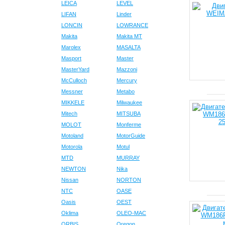
LEICA
LEVEL
LIFAN
Linder
LONCIN
LOWRANCE
Makita
Makita MT
Marolex
MASALTA
Masport
Master
MasterYard
Mazzoni
McCulloch
Mercury
Messner
Metabo
MIKKELE
Milwaukee
Mitech
MITSUBA
MOLOT
Monferme
Motoland
MotorGuide
Motorola
Motul
MTD
MURRAY
NEWTON
Nika
Nissan
NORTON
NTC
OASE
Oasis
OEST
Oklima
OLEO-MAC
ORBIS
Oregon