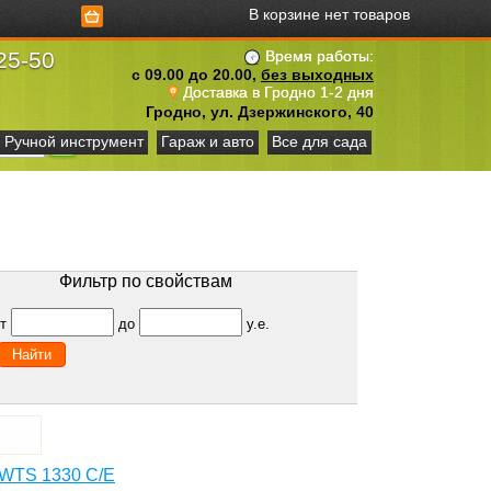
В корзине нет товаров
25-50
Время работы:
с 09.00 до 20.00,
без выходных
Доставка в Гродно 1-2 дня
Гродно, ул. Дзержинского, 40
Ручной инструмент
Гараж и авто
Все для сада
Фильтр по свойствам
от
до
у.е.
WTS 1330 C/E