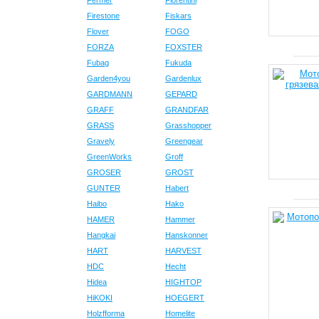
Fermer
Fiorentini
Firestone
Fiskars
Flover
FOGO
FORZA
FOXSTER
Fubag
Fukuda
Garden4you
Gardenlux
GARDMANN
GEPARD
GRAFF
GRANDFAR
GRASS
Grasshopper
Gravely
Greengear
GreenWorks
Groff
GROSER
GROST
GUNTER
Habert
Haibo
Hako
HAMER
Hammer
Hangkai
Hanskonner
HART
HARVEST
HDC
Hecht
Hidea
HIGHTOP
HiKOKI
HOEGERT
Holzfforma
Homelite