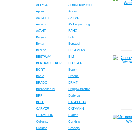
ALTECO
Annovi Reverberi
Aprila
Ariens
AS-Motor
ASILAK
Aurora
AV Engineering
AVANT
BAHO
Baiyun
Ballu
Bekar
Benassi
Beretta
BESTMOW
BESTWAY
BIM
BLACK&DECKER
BLUE AIR
BORT
Bosch
Botuo
Bradas
BRADO
BRAIT
Brennenstuhl
Briggs&stratton
BRP
Buderus
BULL
CARBOLUX
CARVER
CATMANN
CHAMPION
Claber
Collomix
Condtrol
Cramer
Crossjet