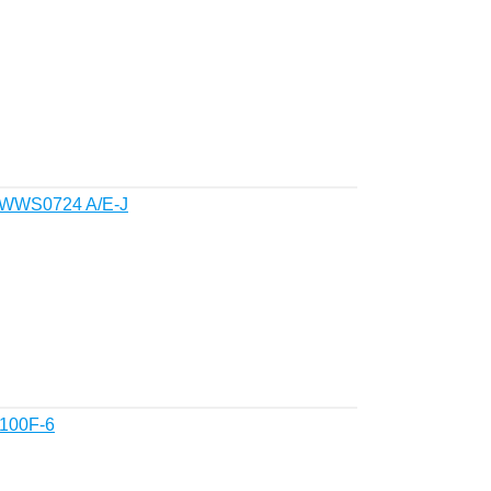
 WWS0724 A/E-J
100F-6