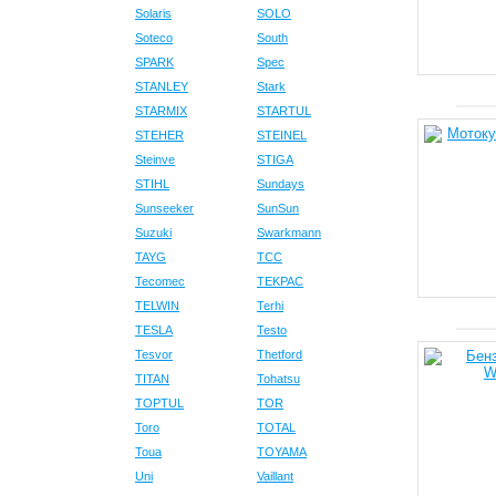
Solaris
SOLO
Soteco
South
SPARK
Spec
STANLEY
Stark
STARMIX
STARTUL
STEHER
STEINEL
Steinve
STIGA
STIHL
Sundays
Sunseeker
SunSun
Suzuki
Swarkmann
TAYG
TCC
Tecomec
TEKPAC
TELWIN
Terhi
TESLA
Testo
Tesvor
Thetford
TITAN
Tohatsu
TOPTUL
TOR
Toro
TOTAL
Toua
TOYAMA
Uni
Vaillant