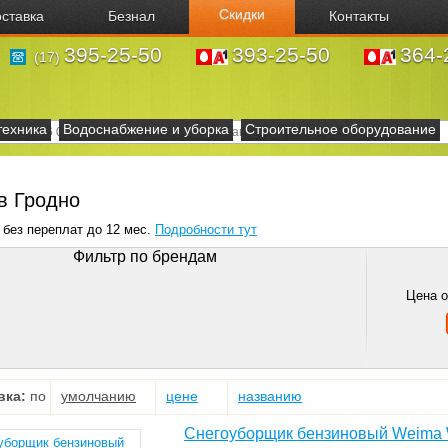
Скидки
ставка
Безнал
Контакты
395-25-50
393-25-50
364-
(17)
техника
Водоснабжение и уборка
Строительное оборудование
в Гродно
 без переплат до 12 мес.
Подробности тут
Фильтр по брендам
Цена 
вка:
по
умолчанию
цене
названию
Снегоуборщик бензиновый Weima 