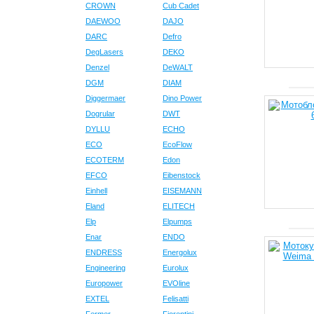
CROWN
Cub Cadet
DAEWOO
DAJO
DARC
Defro
DegLasers
DEKO
Denzel
DeWALT
DGM
DIAM
Diggermaer
Dino Power
Dogrular
DWT
DYLLU
ECHO
ECO
EcoFlow
ECOTERM
Edon
EFCO
Eibenstock
Einhell
EISEMANN
Eland
ELITECH
Elp
Elpumps
Enar
ENDO
ENDRESS
Energolux
Engineering
Eurolux
Europower
EVOline
EXTEL
Felisatti