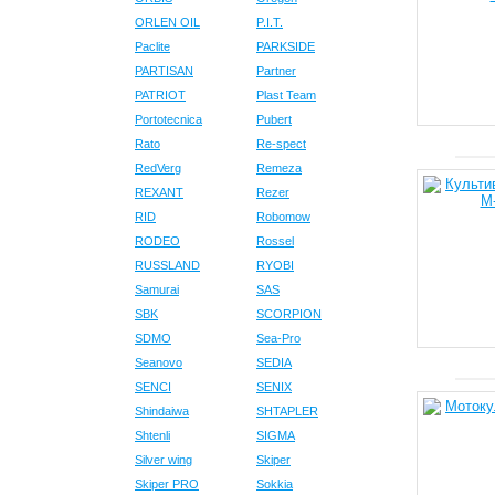
ORLEN OIL
P.I.T.
Paclite
PARKSIDE
PARTISAN
Partner
PATRIOT
Plast Team
Portotecnica
Pubert
Rato
Re-spect
RedVerg
Remeza
REXANT
Rezer
RID
Robomow
RODEO
Rossel
RUSSLAND
RYOBI
Samurai
SAS
SBK
SCORPION
SDMO
Sea-Pro
Seanovo
SEDIA
SENCI
SENIX
Shindaiwa
SHTAPLER
Shtenli
SIGMA
Silver wing
Skiper
Skiper PRO
Sokkia