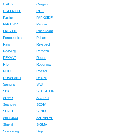
ORBIS
Oregon
ORLEN OIL
P.I.T.
Paclite
PARKSIDE
PARTISAN
Partner
PATRIOT
Plast Team
Portotecnica
Pubert
Rato
Re-spect
RedVerg
Remeza
REXANT
Rezer
RID
Robomow
RODEO
Rossel
RUSSLAND
RYOBI
Samurai
SAS
SBK
SCORPION
SDMO
Sea-Pro
Seanovo
SEDIA
SENCI
SENIX
Shindaiwa
SHTAPLER
Shtenli
SIGMA
Silver wing
Skiper