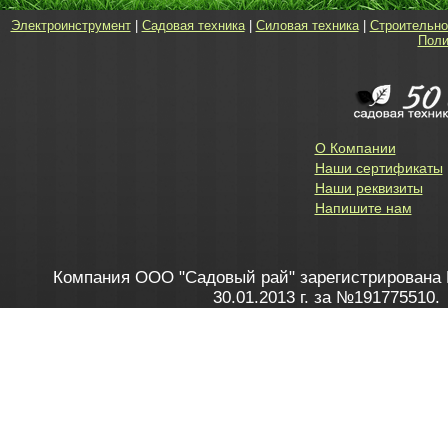
Электроинструмент
|
Садовая техника
|
Силовая техника
|
Строительно
Поли
О Компании
Наши сертификаты
Наши реквизиты
Напишите нам
Компания ООО "Садовый рай" зарегистрирована 
30.01.2013 г. за №191775510.
Зарегистрирован в Торговом реестре 28.02.2013 г. 
Как это работает
до 20:00 пн-пт, с 10:00 до 16:00 
1. Заказываю товар
2. Полу
в Контакт центре
Заби
8 801 100 45 46
Мне 
Бела
e-mail
skype