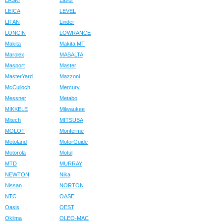
LASKI
Lavor
LEICA
LEVEL
LIFAN
Linder
LONCIN
LOWRANCE
Makita
Makita MT
Marolex
MASALTA
Masport
Master
MasterYard
Mazzoni
McCulloch
Mercury
Messner
Metabo
MIKKELE
Milwaukee
Mitech
MITSUBA
MOLOT
Monferme
Motoland
MotorGuide
Motorola
Motul
MTD
MURRAY
NEWTON
Nika
Nissan
NORTON
NTC
OASE
Oasis
OEST
Oklima
OLEO-MAC