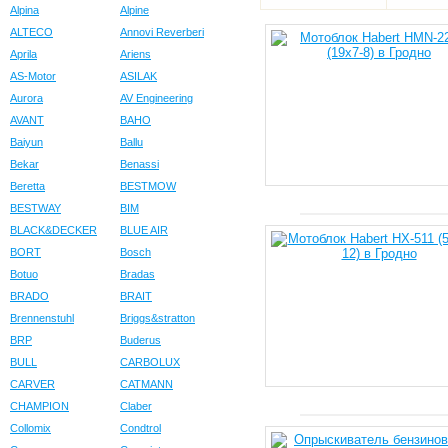
Alpina
Alpine
ALTECO
Annovi Reverberi
Aprila
Ariens
AS-Motor
ASILAK
Aurora
AV Engineering
AVANT
BAHO
Baiyun
Ballu
Bekar
Benassi
Beretta
BESTMOW
BESTWAY
BIM
BLACK&DECKER
BLUE AIR
BORT
Bosch
Botuo
Bradas
BRADO
BRAIT
Brennenstuhl
Briggs&stratton
BRP
Buderus
BULL
CARBOLUX
CARVER
CATMANN
CHAMPION
Claber
Collomix
Condtrol