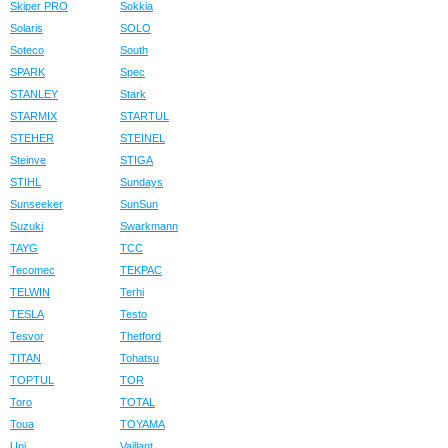
Skiper PRO
Sokkia
Solaris
SOLO
Soteco
South
SPARK
Spec
STANLEY
Stark
STARMIX
STARTUL
STEHER
STEINEL
Steinve
STIGA
STIHL
Sundays
Sunseeker
SunSun
Suzuki
Swarkmann
TAYG
TCC
Tecomec
TEKPAC
TELWIN
Terhi
TESLA
Testo
Tesvor
Thetford
TITAN
Tohatsu
TOPTUL
TOR
Toro
TOTAL
Toua
TOYAMA
Uni
Vaillant