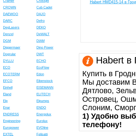
Cramer
Crossjet
CROWN
Cub Cadet
DAEWOO
DAJO
DARC
Defro
DegLasers
DEKO
Denzel
DeWALT
DGM
DIAM
Diggermaer
Dino Power
Dogrular
DWT
Habert в 
DYLLU
ECHO
ECO
EcoFlow
Купить в Гродн
ECOTERM
Edon
Мы доставим В
EFCO
Eibenstock
Einhell
EISEMANN
Дятлово, Зельв
Eland
ELITECH
Островец, Ошм
Elp
Elpumps
Слоним, Сморг
Enar
ENDO
1) Удобно выб
ENDRESS
Energolux
Engineering
Eurolux
телефону!
Europower
EVOline
EXTEL
Felisatti