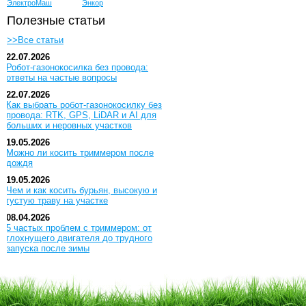
ЭлектроМаш
Энкор
Полезные статьи
>>Все статьи
22.07.2026
Робот-газонокосилка без провода:
ответы на частые вопросы
22.07.2026
Как выбрать робот-газонокосилку без
провода: RTK, GPS, LiDAR и AI для
больших и неровных участков
19.05.2026
Можно ли косить триммером после
дождя
19.05.2026
Чем и как косить бурьян, высокую и
густую траву на участке
08.04.2026
5 частых проблем с триммером: от
глохнущего двигателя до трудного
запуска после зимы