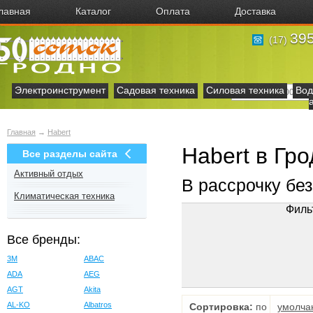
лавная
Каталог
Оплата
Доставка
395
(17)
Электроинструмент
Садовая техника
Силовая техника
Вод
Главная
→
Habert
Habert в Гр
Все разделы сайта
Активный отдых
В рассрочку бе
Климатическая техника
Филь
Все бренды:
3M
ABAC
ADA
AEG
AGT
Akita
AL-KO
Albatros
Сортировка:
по
умолча