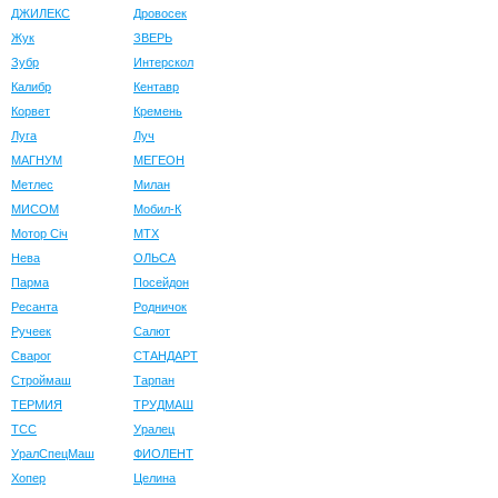
ДЖИЛЕКС
Дровосек
Жук
ЗВЕРЬ
Зубр
Интерскол
Калибр
Кентавр
Корвет
Кремень
Луга
Луч
МАГНУМ
МЕГЕОН
Метлес
Милан
МИСОМ
Мобил-К
Мотор Сiч
МТХ
Нева
ОЛЬСА
Парма
Посейдон
Ресанта
Родничок
Ручеек
Салют
Сварог
СТАНДАРТ
Строймаш
Тарпан
ТЕРМИЯ
ТРУДМАШ
ТСС
Уралец
УралСпецМаш
ФИОЛЕНТ
Хопер
Целина