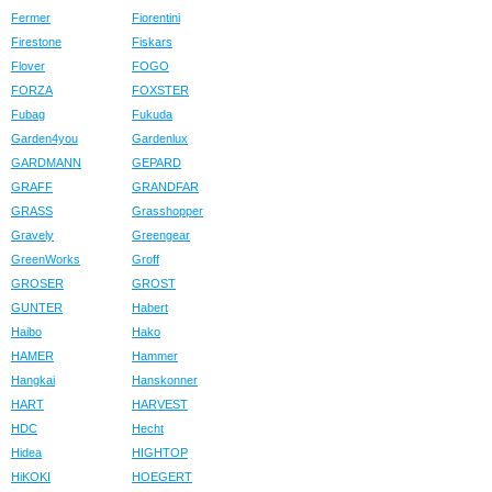
Fermer
Fiorentini
Firestone
Fiskars
Flover
FOGO
FORZA
FOXSTER
Fubag
Fukuda
Garden4you
Gardenlux
GARDMANN
GEPARD
GRAFF
GRANDFAR
GRASS
Grasshopper
Gravely
Greengear
GreenWorks
Groff
GROSER
GROST
GUNTER
Habert
Haibo
Hako
HAMER
Hammer
Hangkai
Hanskonner
HART
HARVEST
HDC
Hecht
Hidea
HIGHTOP
HiKOKI
HOEGERT