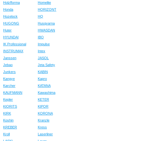
Holzfforma
Homelite
Honda
HORIZONT
Hozelock
HQ
HUGONG
Husqvarna
Huter
HWASDAN
HYUNDAI
IBO
IK Professional
Impulse
INSTRUMAX
Intex
Janssen
JASOL
Jebao
Jeta Safety
Junkers
KABIN
Kangye
Kapro
Karcher
KATANA
KAUFMANN
Kawashima
Kepler
KETER
KIORITS
KIPOR
KIRK
KORONA
Koshin
Kranzle
KREBER
Kress
Kroll
Laserliner