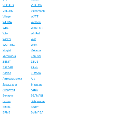
VBOATS
VEKTOR
VELLES
Viessmann
Villager
WATT
WEIMA
Wellboat
WELT
WESTER
Wilo
WinFull
Winzor
Wolf
WORTEX
Worx
Xingtai
Yakama
Yardworks
Zanussi
ZENIT
ZEUS
ZIGZAG
Zitrek
Zodiac
ZOMAX
Автоэлектрика
Агат
Агросфера
Адмирал
Аквадуся
Актех
Беларус
БЕЛМАШ
Весна
Вибромаш
Вихрь
Волат
ВРМЗ
ВЫМПЕЛ