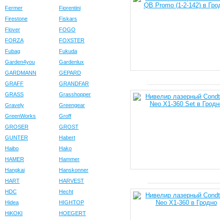
Fermer
Fiorentini
Firestone
Fiskars
Flover
FOGO
FORZA
FOXSTER
Fubag
Fukuda
Garden4you
Gardenlux
GARDMANN
GEPARD
GRAFF
GRANDFAR
GRASS
Grasshopper
Gravely
Greengear
GreenWorks
Groff
GROSER
GROST
GUNTER
Habert
Haibo
Hako
HAMER
Hammer
Hangkai
Hanskonner
HART
HARVEST
HDC
Hecht
Hidea
HIGHTOP
HiKOKI
HOEGERT