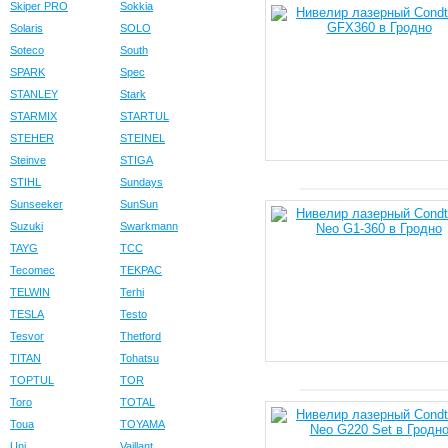
Skiper PRO
Sokkia
Solaris
SOLO
Soteco
South
SPARK
Spec
STANLEY
Stark
STARMIX
STARTUL
STEHER
STEINEL
Steinve
STIGA
STIHL
Sundays
Sunseeker
SunSun
Suzuki
Swarkmann
TAYG
TCC
Tecomec
TEKPAC
TELWIN
Terhi
TESLA
Testo
Tesvor
Thetford
TITAN
Tohatsu
TOPTUL
TOR
Toro
TOTAL
Toua
TOYAMA
Uni
Vaillant