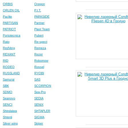
ORBIS
Oregon
ORLEN OIL
P.I.T.
Paclite
PARKSIDE
PARTISAN
Partner
PATRIOT
Plast Team
Portotecnica
Pubert
Rato
Re-spect
RedVerg
Remeza
REXANT
Rezer
RID
Robomow
RODEO
Rossel
RUSSLAND
RYOBI
Samurai
SAS
SBK
SCORPION
SDMO
Sea-Pro
Seanovo
SEDIA
SENCI
SENIX
Shindaiwa
SHTAPLER
Shtenli
SIGMA
Silver wing
Skiper