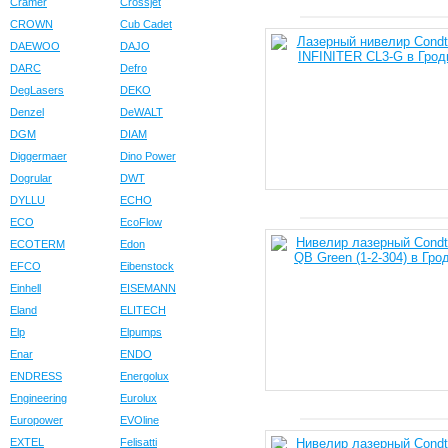
Cramer
Crossjet
CROWN
Cub Cadet
DAEWOO
DAJO
DARC
Defro
DegLasers
DEKO
Denzel
DeWALT
DGM
DIAM
Diggermaer
Dino Power
Dogrular
DWT
DYLLU
ECHO
ECO
EcoFlow
ECOTERM
Edon
EFCO
Eibenstock
Einhell
EISEMANN
Eland
ELITECH
Elp
Elpumps
Enar
ENDO
ENDRESS
Energolux
Engineering
Eurolux
Europower
EVOline
EXTEL
Felisatti