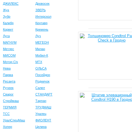
ДЖИЛЕКС
Дровосек
Жук
ЗВЕРЬ
Зубр
Интерскол
Калибр
Кентавр
Корвет
Кремень
Луга
Луч
МАГНУМ
МЕГЕОН
Метлес
Милан
МИСОМ
Мобил-К
Мотор Сiч
МТХ
Нева
ОЛЬСА
Парма
Посейдон
Ресанта
Родничок
Ручеек
Салют
Сварог
СТАНДАРТ
Строймаш
Тарпан
ТЕРМИЯ
ТРУДМАШ
ТСС
Уралец
УралСпецМаш
ФИОЛЕНТ
Хопер
Целина