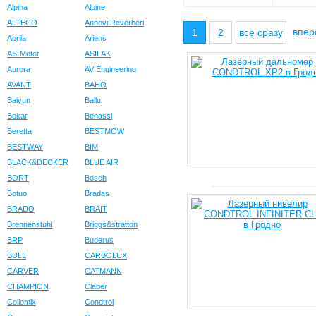
Alpina
Alpine
ALTECO
Annovi Reverberi
впе
1
2
все сразу
Aprila
Ariens
AS-Motor
ASILAK
Aurora
AV Engineering
AVANT
BAHO
Baiyun
Ballu
Bekar
Benassi
Beretta
BESTMOW
BESTWAY
BIM
BLACK&DECKER
BLUE AIR
BORT
Bosch
Botuo
Bradas
BRADO
BRAIT
Brennenstuhl
Briggs&stratton
BRP
Buderus
BULL
CARBOLUX
CARVER
CATMANN
CHAMPION
Claber
Collomix
Condtrol