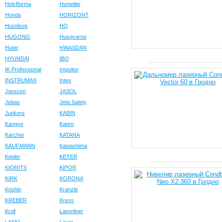
Holzfforma
Homelite
Honda
HORIZONT
Hozelock
HQ
HUGONG
Husqvarna
Huter
HWASDAN
HYUNDAI
IBO
IK Professional
Impulse
INSTRUMAX
Intex
Janssen
JASOL
Jebao
Jeta Safety
Junkers
KABIN
Kangye
Kapro
Karcher
KATANA
KAUFMANN
Kawashima
Kepler
KETER
KIORITS
KIPOR
KIRK
KORONA
Koshin
Kranzle
KREBER
Kress
Kroll
Laserliner