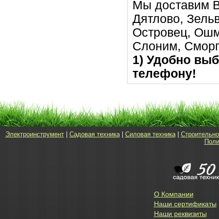
Мы доставим В
Дятлово, Зельв
Островец, Ошм
Слоним, Сморг
1) Удобно выб
телефону!
Электроинструмент
|
Садовая техника
|
Силовая техника
|
Строительно
Поли
О Компании
Наши сертификаты
Наши реквизиты