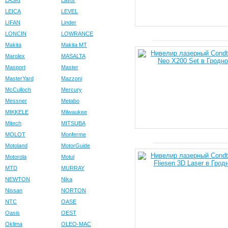
LASKI
Lavor
LEICA
LEVEL
LIFAN
Linder
LONCIN
LOWRANCE
Makita
Makita MT
Marolex
MASALTA
Masport
Master
MasterYard
Mazzoni
McCulloch
Mercury
Messner
Metabo
MIKKELE
Milwaukee
Mitech
MITSUBA
MOLOT
Monferme
Motoland
MotorGuide
Motorola
Motul
MTD
MURRAY
NEWTON
Nika
Nissan
NORTON
NTC
OASE
Oasis
OEST
Oklima
OLEO-MAC