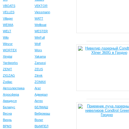
VBOATS
VEKTOR
VELLES
Viessmann
Villager
WATT
WEIMA
Wellboat
WELT
WESTER
Wilo
WinFull
Winzor
Wolf
WORTEX
Worx
Xingtai
Yakama
Yardworks
Zanussi
ZENIT
ZEUS
ZIGZAG
Zitrek
Zodiac
ZOMAX
Автоэлектрика
Агат
Агросфера
Адмирал
Аквадуся
Актех
Беларус
БЕЛМАШ
Весна
Вибромаш
Вихрь
Волат
ВРМЗ
ВЫМПЕЛ