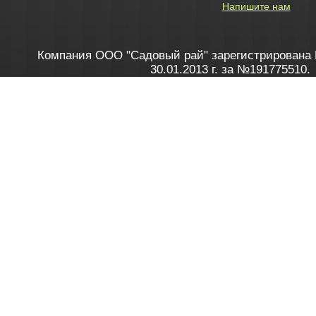
Напишите нам
Компания ООО "Садовый рай" зарегистрирована 
30.01.2013 г. за №191775510.
Зарегистрирован в Торговом реестре 28.02.2013 г. 
Как это работает
до 20:00 пн-пт, с 10:00 до 16:00 
1. Заказываю товар
2. Полу
в Контакт центре
Заби
8 801 100 45 46
Мне 
Бела
e-mail
skype
Посмо
На сайте через корзину
Online-консультант