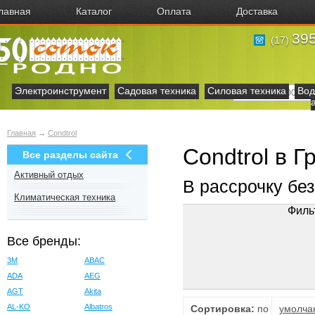
лавная
Каталог
Оплата
Доставка
395
(17)
Электроинструмент
Садовая техника
Силовая техника
Вод
Главная
→
Condtrol
Condtrol в Г
Все разделы сайта
Активный отдых
В рассрочку бе
Климатическая техника
Филь
Все бренды:
3M
ABAC
ADA
AEG
AGT
Akita
AL-KO
Albatros
Сортировка:
по
умолча