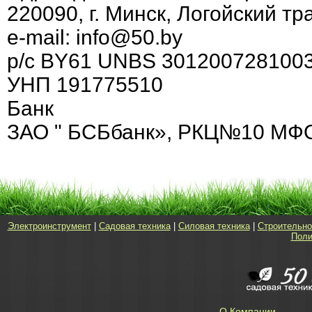
220090, г. Минск, Логойский тра
e-mail: info@50.by
р/с BY61 UNBS 301200728100
УНП 191775510
Банк
ЗАО " БСБбанк», РКЦ№10 МФО 15
Электроинструмент
|
Садовая техника
|
Силовая техника
|
Строительно
Поли
О Компании