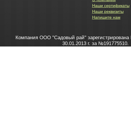
Наши сертификаты
Наши реквизиты
Напишите нам
Компания ООО "Садовый рай" зарегистрирована 
30.01.2013 г. за №191775510.
Зарегистрирован в Торговом реестре 28.02.2013 г. 
Как это работает
до 20:00 пн-пт, с 10:00 до 16:00 
1. Заказываю товар
2. Полу
в Контакт центре
Заби
8 801 100 45 46
Мне 
Бела
e-mail
skype
Посмо
На сайте через корзину
Online-консультант