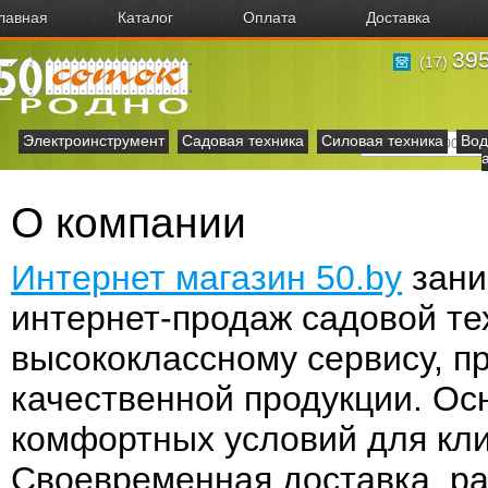
лавная
Каталог
Оплата
Доставка
395
(17)
Электроинструмент
Садовая техника
Силовая техника
Вод
О компании
Интернет магазин 50.by
зани
интернет-продаж садовой те
высококлассному сервису, п
качественной продукции. Ос
комфортных условий для кли
Своевременная доставка, ра