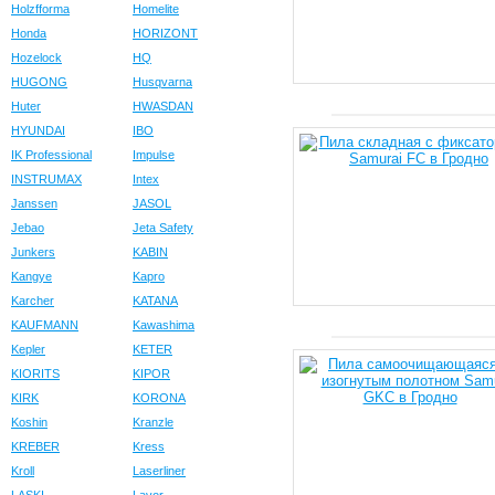
Holzfforma
Homelite
Honda
HORIZONT
Hozelock
HQ
HUGONG
Husqvarna
Huter
HWASDAN
HYUNDAI
IBO
IK Professional
Impulse
INSTRUMAX
Intex
Janssen
JASOL
Jebao
Jeta Safety
Junkers
KABIN
Kangye
Kapro
Karcher
KATANA
KAUFMANN
Kawashima
Kepler
KETER
KIORITS
KIPOR
KIRK
KORONA
Koshin
Kranzle
KREBER
Kress
Kroll
Laserliner