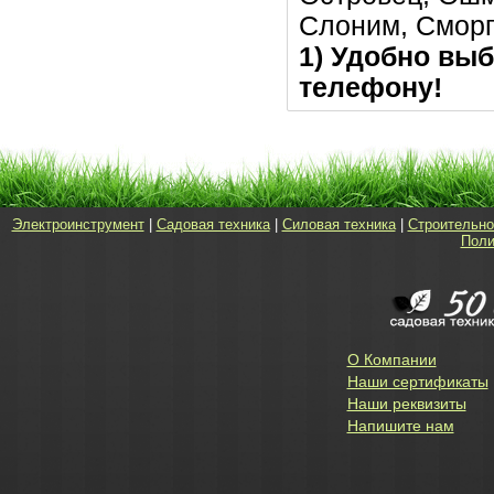
Слоним, Сморг
1) Удобно выб
телефону!
Электроинструмент
|
Садовая техника
|
Силовая техника
|
Строительно
Поли
О Компании
Наши сертификаты
Наши реквизиты
Напишите нам