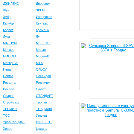
ДЖИЛЕКС
Дровосек
Жук
ЗВЕРЬ
Зубр
Интерскол
Калибр
Кентавр
Корвет
Кремень
Луга
Луч
МАГНУМ
МЕГЕОН
Метлес
Милан
МИСОМ
Мобил-К
Мотор Сiч
МТХ
Нева
ОЛЬСА
Парма
Посейдон
Ресанта
Родничок
Ручеек
Салют
Сварог
СТАНДАРТ
Строймаш
Тарпан
ТЕРМИЯ
ТРУДМАШ
ТСС
Уралец
УралСпецМаш
ФИОЛЕНТ
Хопер
Целина