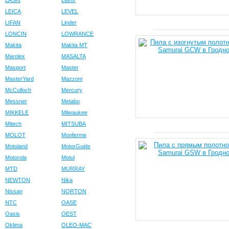
LASKI
Lavor
LEICA
LEVEL
LIFAN
Linder
LONCIN
LOWRANCE
Makita
Makita MT
Marolex
MASALTA
Masport
Master
MasterYard
Mazzoni
McCulloch
Mercury
Messner
Metabo
MIKKELE
Milwaukee
Mitech
MITSUBA
MOLOT
Monferme
Motoland
MotorGuide
Motorola
Motul
MTD
MURRAY
NEWTON
Nika
Nissan
NORTON
NTC
OASE
Oasis
OEST
Oklima
OLEO-MAC