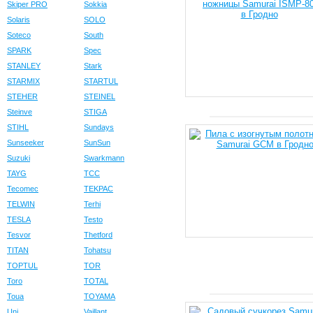
Skiper PRO
Sokkia
Solaris
SOLO
Soteco
South
SPARK
Spec
STANLEY
Stark
STARMIX
STARTUL
STEHER
STEINEL
Steinve
STIGA
STIHL
Sundays
Sunseeker
SunSun
Suzuki
Swarkmann
TAYG
TCC
Tecomec
TEKPAC
TELWIN
Terhi
TESLA
Testo
Tesvor
Thetford
TITAN
Tohatsu
TOPTUL
TOR
Toro
TOTAL
Toua
TOYAMA
Uni
Vaillant