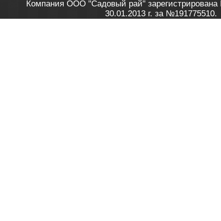
Компания ООО "Садовый рай" зарегистрирована 
30.01.2013 г. за №191775510.
Зарегистрирован в Торговом реестре 28.02.2013 г. 
Как это работает
до 20:00 пн-пт, с 10:00 до 16:00 
1. Заказываю товар
2. Полу
в Контакт центре
Заби
8 801 100 45 46
Мне 
Бела
e-mail
skype
Посмо
На сайте через корзину
Online-консультант