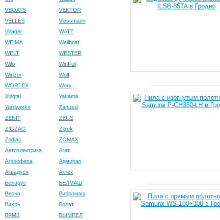
VBOATS
VEKTOR
VELLES
Viessmann
Villager
WATT
WEIMA
Wellboat
WELT
WESTER
Wilo
WinFull
Winzor
Wolf
WORTEX
Worx
Xingtai
Yakama
Yardworks
Zanussi
ZENIT
ZEUS
ZIGZAG
Zitrek
Zodiac
ZOMAX
Автоэлектрика
Агат
Агросфера
Адмирал
Аквадуся
Актех
Беларус
БЕЛМАШ
Весна
Вибромаш
Вихрь
Волат
ВРМЗ
ВЫМПЕЛ