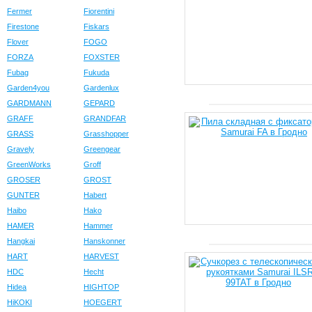
Fermer
Fiorentini
Firestone
Fiskars
Flover
FOGO
FORZA
FOXSTER
Fubag
Fukuda
Garden4you
Gardenlux
GARDMANN
GEPARD
GRAFF
GRANDFAR
GRASS
Grasshopper
Gravely
Greengear
GreenWorks
Groff
GROSER
GROST
GUNTER
Habert
Haibo
Hako
HAMER
Hammer
Hangkai
Hanskonner
HART
HARVEST
HDC
Hecht
Hidea
HIGHTOP
HiKOKI
HOEGERT