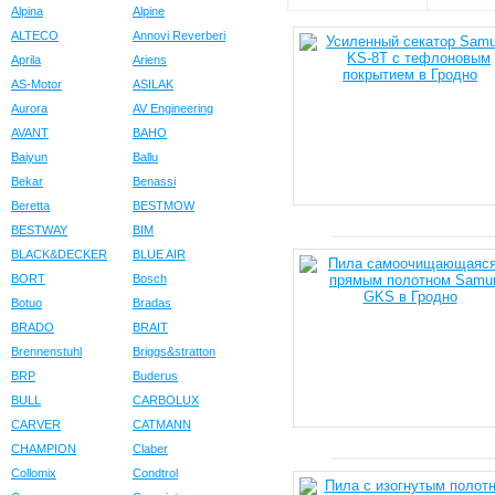
Alpina
Alpine
ALTECO
Annovi Reverberi
Aprila
Ariens
AS-Motor
ASILAK
Aurora
AV Engineering
AVANT
BAHO
Baiyun
Ballu
Bekar
Benassi
Beretta
BESTMOW
BESTWAY
BIM
BLACK&DECKER
BLUE AIR
BORT
Bosch
Botuo
Bradas
BRADO
BRAIT
Brennenstuhl
Briggs&stratton
BRP
Buderus
BULL
CARBOLUX
CARVER
CATMANN
CHAMPION
Claber
Collomix
Condtrol