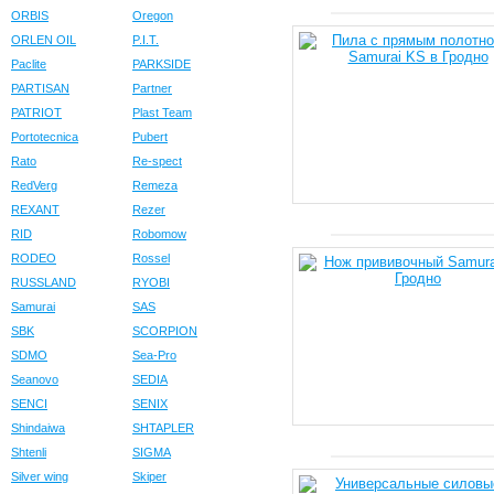
ORBIS
Oregon
ORLEN OIL
P.I.T.
Paclite
PARKSIDE
PARTISAN
Partner
PATRIOT
Plast Team
Portotecnica
Pubert
Rato
Re-spect
RedVerg
Remeza
REXANT
Rezer
RID
Robomow
RODEO
Rossel
RUSSLAND
RYOBI
Samurai
SAS
SBK
SCORPION
SDMO
Sea-Pro
Seanovo
SEDIA
SENCI
SENIX
Shindaiwa
SHTAPLER
Shtenli
SIGMA
Silver wing
Skiper