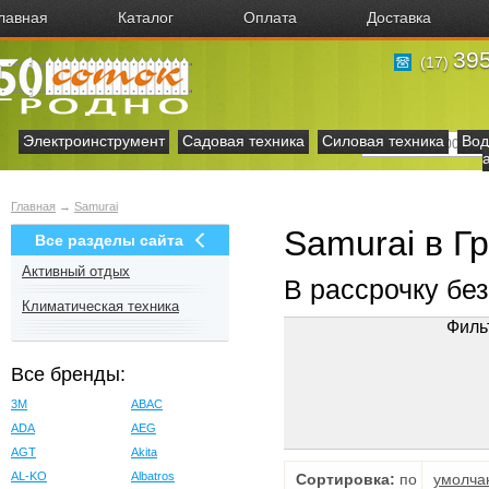
лавная
Каталог
Оплата
Доставка
395
(17)
Электроинструмент
Садовая техника
Силовая техника
Вод
Главная
→
Samurai
Samurai в Г
Все разделы сайта
Активный отдых
В рассрочку бе
Климатическая техника
Филь
Все бренды:
3M
ABAC
ADA
AEG
AGT
Akita
AL-KO
Albatros
Сортировка:
по
умолча