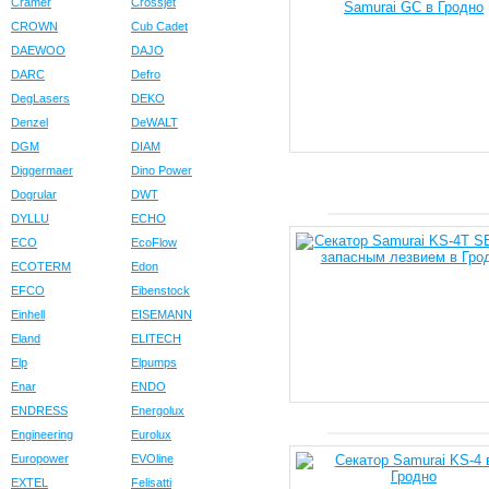
Cramer
Crossjet
CROWN
Cub Cadet
DAEWOO
DAJO
DARC
Defro
DegLasers
DEKO
Denzel
DeWALT
DGM
DIAM
Diggermaer
Dino Power
Dogrular
DWT
DYLLU
ECHO
ECO
EcoFlow
ECOTERM
Edon
EFCO
Eibenstock
Einhell
EISEMANN
Eland
ELITECH
Elp
Elpumps
Enar
ENDO
ENDRESS
Energolux
Engineering
Eurolux
Europower
EVOline
EXTEL
Felisatti