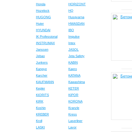
Honda
HORIZONT
Hozelock
HQ
HUGONG
Husqvarna
Huter
HWASDAN
HYUNDAI
IBO
IK Professional
Impulse
INSTRUMAX
Intex
Janssen
JASOL
Jebao
Jeta Safety
Junkers
KABIN
Kangye
Kapro
Karcher
KATANA
KAUFMANN
Kawashima
Kepler
KETER
KIORITS
KIPOR
KIRK
KORONA
Koshin
Kranzle
KREBER
Kress
Kroll
Laserliner
LASKI
Lavor