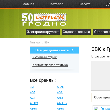
Главная
Каталог
Оплата
До
Электроинструмент
Садовая техника
Силовая 
Главная
→
SBK
SBK в Г
Все разделы сайта
В рассрочку
Активный отдых
Климатическая техника
Все бренды:
3M
ABAC
ADA
AEG
Сортиро
AGT
Akita
AL-KO
Albatros
Alpina
Alpine