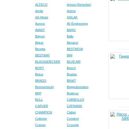
ALTECO
Annovi Reverberi
Aprila
Ariens
AS-Motor
ASILAK
Aurora
AV Engineering
AVANT
BAHO
Baiyun
Ballu
Bekar
Benassi
Beretta
BESTMOW
BESTWAY
BIM
BLACK&DECKER
BLUE AIR
BORT
Bosch
Botuo
Bradas
BRADO
BRAIT
Brennenstuhl
Briggs&stratton
BRP
Buderus
BULL
CARBOLUX
CARVER
CATMANN
CHAMPION
Claber
Collomix
Condtrol
Cramer
Crossjet