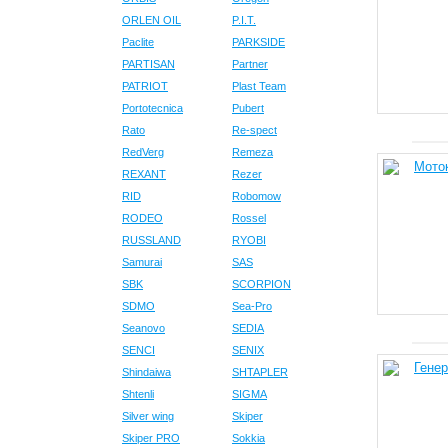
ORLEN OIL
P.I.T.
Paclite
PARKSIDE
PARTISAN
Partner
PATRIOT
Plast Team
Portotecnica
Pubert
Rato
Re-spect
RedVerg
Remeza
REXANT
Rezer
RID
Robomow
RODEO
Rossel
RUSSLAND
RYOBI
Samurai
SAS
SBK
SCORPION
SDMO
Sea-Pro
Seanovo
SEDIA
SENCI
SENIX
Shindaiwa
SHTAPLER
Shtenli
SIGMA
Silver wing
Skiper
Skiper PRO
Sokkia