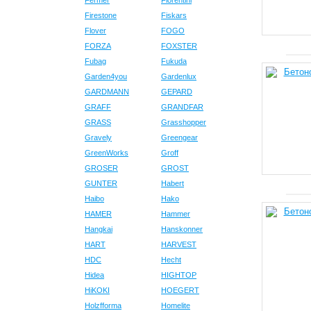
Fermer
Fiorentini
Firestone
Fiskars
Flover
FOGO
FORZA
FOXSTER
Fubag
Fukuda
Garden4you
Gardenlux
GARDMANN
GEPARD
GRAFF
GRANDFAR
GRASS
Grasshopper
Gravely
Greengear
GreenWorks
Groff
GROSER
GROST
GUNTER
Habert
Haibo
Hako
HAMER
Hammer
Hangkai
Hanskonner
HART
HARVEST
HDC
Hecht
Hidea
HIGHTOP
HiKOKI
HOEGERT
Holzfforma
Homelite