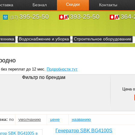
Скидки
ставка
Безнал
Контакты
395-25-50
393-25-50
364-
(17)
техника
Водоснабжение и уборка
Строительное оборудование
родно
 без переплат до 12 мес.
Подробности тут
Фильтр по брендам
Цена 
вка:
по
умолчанию
цене
названию
Генератор SBK BG4100S