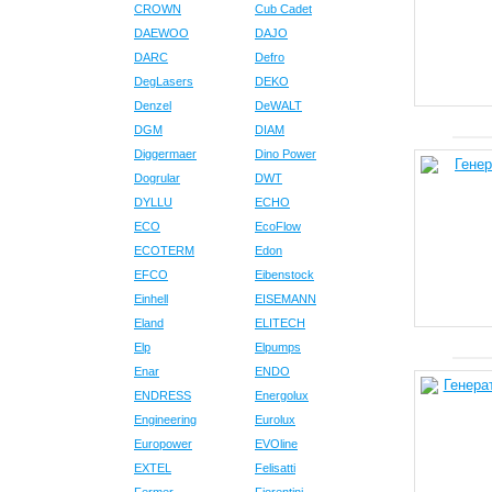
CROWN
Cub Cadet
DAEWOO
DAJO
DARC
Defro
DegLasers
DEKO
Denzel
DeWALT
DGM
DIAM
Diggermaer
Dino Power
Dogrular
DWT
DYLLU
ECHO
ECO
EcoFlow
ECOTERM
Edon
EFCO
Eibenstock
Einhell
EISEMANN
Eland
ELITECH
Elp
Elpumps
Enar
ENDO
ENDRESS
Energolux
Engineering
Eurolux
Europower
EVOline
EXTEL
Felisatti