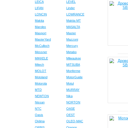
LEICA
LEVEL
LIFAN
Linder
LONCIN
LOWRANCE
Makita
Makita MT
Marolex
MASALTA
Masport
Master
MasterYard
Mazzoni
McCulloch
Mercury
Messner
Metabo
MIKKELE
Milwaukee
Mitech
MITSUBA
MOLOT
Monferme
Motoland
MotorGuide
Motorola
Motul
MTD
MURRAY
NEWTON
Nika
Nissan
NORTON
NTC
OASE
Oasis
OEST
Oklima
OLEO-MAC
ORBIS
Oregon