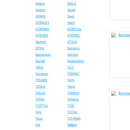
Solaris
SOLO
Soteco
South
SPARK
Spec
STANLEY
Stark
STARMIX
STARTUL
STEHER
STEINEL
Steinve
STIGA
STIHL
Sundays
Sunseeker
SunSun
Suzuki
Swarkmann
TAYG
TCC
Tecomec
TEKPAC
TELWIN
Terhi
TESLA
Testo
Tesvor
Thetford
TITAN
Tohatsu
TOPTUL
TOR
Toro
TOTAL
Toua
TOYAMA
Uni
Vaillant