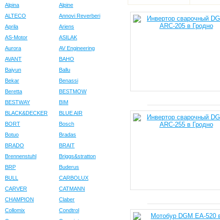
Alpina
Alpine
ALTECO
Annovi Reverberi
Aprila
Ariens
AS-Motor
ASILAK
Aurora
AV Engineering
AVANT
BAHO
Baiyun
Ballu
Bekar
Benassi
Beretta
BESTMOW
BESTWAY
BIM
BLACK&DECKER
BLUE AIR
BORT
Bosch
Botuo
Bradas
BRADO
BRAIT
Brennenstuhl
Briggs&stratton
BRP
Buderus
BULL
CARBOLUX
CARVER
CATMANN
CHAMPION
Claber
Collomix
Condtrol