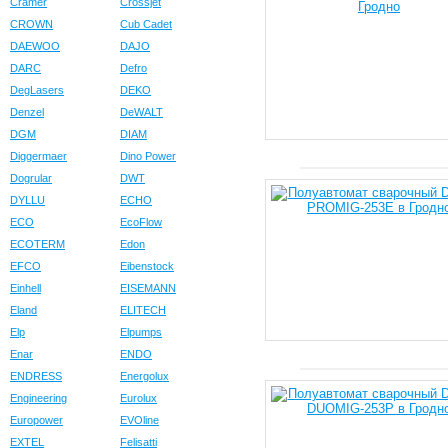
Cramer
Crossjet
CROWN
Cub Cadet
DAEWOO
DAJO
DARC
Defro
DegLasers
DEKO
Denzel
DeWALT
DGM
DIAM
Diggermaer
Dino Power
Dogrular
DWT
DYLLU
ECHO
ECO
EcoFlow
ECOTERM
Edon
EFCO
Eibenstock
Einhell
EISEMANN
Eland
ELITECH
Elp
Elpumps
Enar
ENDO
ENDRESS
Energolux
Engineering
Eurolux
Europower
EVOline
EXTEL
Felisatti