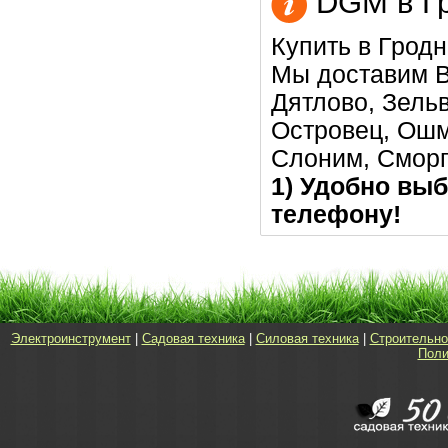
DGM в Гр
Купить в Гродн
Мы доставим В
Дятлово, Зельв
Островец, Ошм
Слоним, Сморг
1) Удобно выб
телефону!
Электроинструмент
|
Садовая техника
|
Силовая техника
|
Строительно
Поли