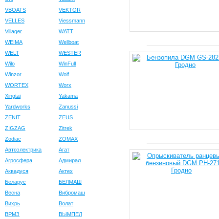
VBOATS
VEKTOR
VELLES
Viessmann
Villager
WATT
WEIMA
Wellboat
WELT
WESTER
Wilo
WinFull
Winzor
Wolf
WORTEX
Worx
Xingtai
Yakama
Yardworks
Zanussi
ZENIT
ZEUS
ZIGZAG
Zitrek
Zodiac
ZOMAX
Автоэлектрика
Агат
Агросфера
Адмирал
Аквадуся
Актех
Беларус
БЕЛМАШ
Весна
Вибромаш
Вихрь
Волат
ВРМЗ
ВЫМПЕЛ