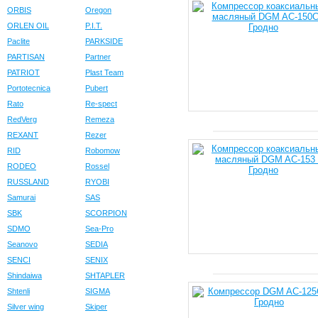
ORBIS
Oregon
ORLEN OIL
P.I.T.
Paclite
PARKSIDE
PARTISAN
Partner
PATRIOT
Plast Team
Portotecnica
Pubert
Rato
Re-spect
RedVerg
Remeza
REXANT
Rezer
RID
Robomow
RODEO
Rossel
RUSSLAND
RYOBI
Samurai
SAS
SBK
SCORPION
SDMO
Sea-Pro
Seanovo
SEDIA
SENCI
SENIX
Shindaiwa
SHTAPLER
Shtenli
SIGMA
Silver wing
Skiper