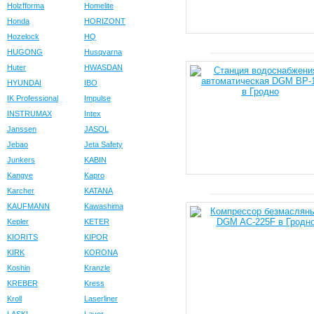
Holzfforma
Homelite
Honda
HORIZONT
Hozelock
HQ
HUGONG
Husqvarna
Huter
HWASDAN
HYUNDAI
IBO
IK Professional
Impulse
INSTRUMAX
Intex
Janssen
JASOL
Jebao
Jeta Safety
Junkers
KABIN
Kangye
Kapro
Karcher
KATANA
KAUFMANN
Kawashima
Kepler
KETER
KIORITS
KIPOR
KIRK
KORONA
Koshin
Kranzle
KREBER
Kress
Kroll
Laserliner