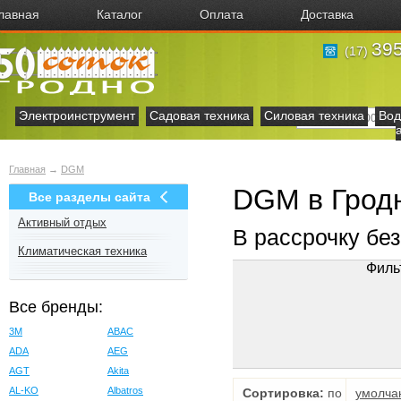
лавная
Каталог
Оплата
Доставка
395
(17)
Электроинструмент
Садовая техника
Силовая техника
Вод
Главная
→
DGM
DGM в Грод
Все разделы сайта
Активный отдых
В рассрочку бе
Климатическая техника
Филь
Все бренды:
3M
ABAC
ADA
AEG
AGT
Akita
AL-KO
Albatros
Сортировка:
по
умолча