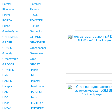
Fermer
Fiorentini
Firestone
Fiskars
Flover
FOGO
FORZA
FOXSTER
Fubag
Fukuda
Garden4you
Gardenlux
GARDMANN
GEPARD
GRAFF
GRANDFAR
GRASS
Grasshopper
Gravely
Greengear
GreenWorks
Groff
GROSER
GROST
GUNTER
Habert
Haibo
Hako
HAMER
Hammer
Hangkai
Hanskonner
HART
HARVEST
HDC
Hecht
Hidea
HIGHTOP
HiKOKI
HOEGERT