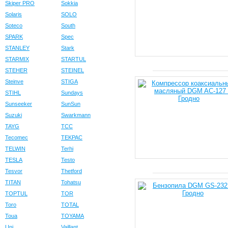
Skiper PRO
Sokkia
Solaris
SOLO
Soteco
South
SPARK
Spec
STANLEY
Stark
STARMIX
STARTUL
STEHER
STEINEL
Steinve
STIGA
STIHL
Sundays
Sunseeker
SunSun
Suzuki
Swarkmann
TAYG
TCC
Tecomec
TEKPAC
TELWIN
Terhi
TESLA
Testo
Tesvor
Thetford
TITAN
Tohatsu
TOPTUL
TOR
Toro
TOTAL
Toua
TOYAMA
Uni
Vaillant