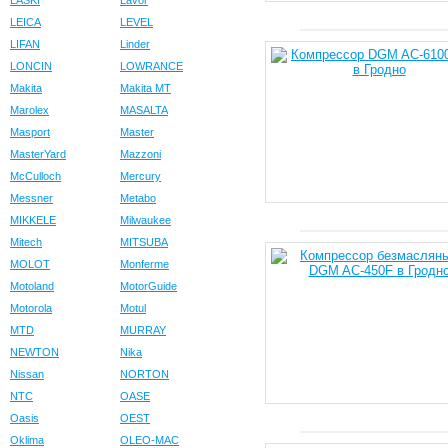
LASKI
Lavor
LEICA
LEVEL
LIFAN
Linder
LONCIN
LOWRANCE
Makita
Makita MT
Marolex
MASALTA
Masport
Master
MasterYard
Mazzoni
McCulloch
Mercury
Messner
Metabo
MIKKELE
Milwaukee
Mitech
MITSUBA
MOLOT
Monferme
Motoland
MotorGuide
Motorola
Motul
MTD
MURRAY
NEWTON
Nika
Nissan
NORTON
NTC
OASE
Oasis
OEST
Oklima
OLEO-MAC