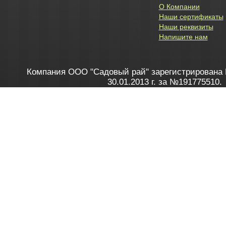
О Компании
Наши сертификаты
Наши реквизиты
Напишите нам
Компания ООО "Садовый рай" зарегистрирована 
30.01.2013 г. за №191775510.
Зарегистрирован в Торговом реестре 28.02.2013 г. 
Как это работает
до 20:00 пн-пт, с 10:00 до 16:00 
1. Заказываю товар
2. Полу
в Контакт центре
Заби
8 801 100 45 46
Мне 
Бела
e-mail
skype
Посмо
На сайте через корзину
Online-консультант