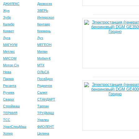
ДЖИЛЕКС
Дровосек
Жук
ЗВЕРЬ
Зубр
Интерскол
Калибр
Кентавр
Корвет
Кремень
Луга
Луч
МАГНУМ
МЕГЕОН
Метлес
Милан
МИСОМ
Мобил-К
Мотор Сiч
МТХ
Нева
ОЛЬСА
Парма
Посейдон
Ресанта
Родничок
Ручеек
Салют
Сварог
СТАНДАРТ
Строймаш
Тарпан
ТЕРМИЯ
ТРУДМАШ
ТСС
Уралец
УралСпецМаш
ФИОЛЕНТ
Хопер
Целина