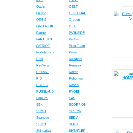
NTC
OASE
Oasis
OEST
Oklima
OLEO-MAC
ORBIS
Oregon
ORLEN OIL
P.I.T.
Paclite
PARKSIDE
PARTISAN
Partner
PATRIOT
Plast Team
Portotecnica
Pubert
Rato
Re-spect
RedVerg
Remeza
REXANT
Rezer
RID
Robomow
RODEO
Rossel
RUSSLAND
RYOBI
Samurai
SAS
SBK
SCORPION
SDMO
Sea-Pro
Seanovo
SEDIA
SENCI
SENIX
Shindaiwa
SHTAPLER