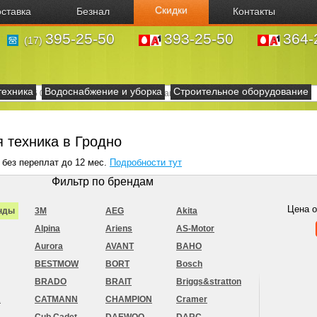
Скидки
ставка
Безнал
Контакты
395-25-50
393-25-50
364-
(17)
техника
Водоснабжение и уборка
Строительное оборудование
 техника в Гродно
 без переплат до 12 мес.
Подробности тут
Фильтр по брендам
Цена 
нды
3M
AEG
Akita
Alpina
Ariens
AS-Motor
Aurora
AVANT
BAHO
BESTMOW
BORT
Bosch
BRADO
BRAIT
Briggs&stratton
R
CATMANN
CHAMPION
Cramer