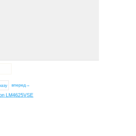
вперед→
разу
ion LM4625VSE