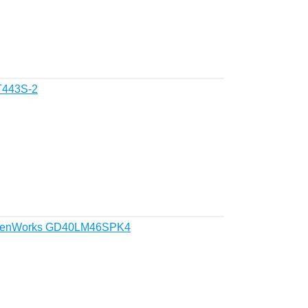
T443S-2
reenWorks GD40LM46SPK4