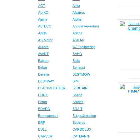
Partner
AGT
Akita
Robomo
AL-KO
Albatros
SCORPI
Alpina
Alpine
Shtenli
ALTECO
Annovi Reverberi
Stark
Aprila
Ariens
STIGA
AS-Motor
ASILAK
Aurora
AV Engineering
Toro
AVANT
BAHO
WATT
Baiyun
Ballu
Worx
Bekar
Benassi
ZENIT
Beretta
BESTMOW
ZOMAX
BESTWAY
BIM
Вихрь
BLACK&DECKER
BLUE AIR
Интерск
BORT
Bosch
Botuo
Bradas
Мобил-К
BRADO
BRAIT
Ресанта
Brennenstuhl
Briggs&stratton
УралСп
BRP
Buderus
BULL
CARBOLUX
CARVER
CATMANN