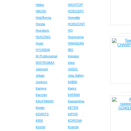
Hidea
HIGHTOP
HiKOKI
HOEGERT
Holzfforma
Homelite
Honda
HORIZONT
Hozelock
HQ
HUGONG
Husqvarna
Huter
HWASDAN
HYUNDAI
IBO
IK Professional
Impulse
INSTRUMAX
Intex
Janssen
JASOL
Jebao
Jeta Safety
Junkers
KABIN
Kangye
Kapro
Karcher
KATANA
KAUFMANN
Kawashima
Kepler
KETER
KIORITS
KIPOR
KIRK
KORONA
Koshin
Kranzle