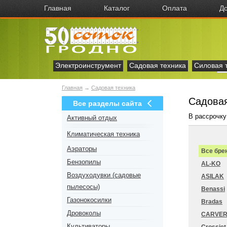
Главная
Каталог
Оплата
До
Электроинструмент
Садовая техника
Силовая 
Главная
→
Садовая техника
Садовая
Все разделы сайта
В рассрочку
Активный отдых
Климатическая техника
Аэраторы
Все бре
Бензопилы
AL-KO
Воздуходувки (садовые
ASILAK
пылесосы)
Benassi
Газонокосилки
Bradas
Дровоколы
CARVE
Культиваторы