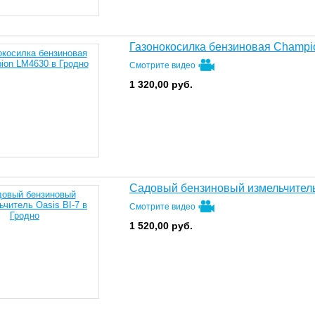
PATRIOT
Pubert
Rato
w
Rossel
RYOBI
SBK
ON
SENCI
SENIX
Shindaiwa
Газонокосилка бензиновая Champ
Skiper
SOLO
Spec
Смотрите видео
STARTUL
STEHER
Steinve
1 320,00
руб.
Sunseeker
Tecomec
TOR
TOTAL
VELLES
Villager
WEIMA
Winzor
WORTEX
Xingtai
Yakama
Yardworks
ZEUS
ZIGZAG
Zitrek
Агат
Беларус
БЕЛМАШ
Садовый бензиновый измельчитель 
ВРМЗ
Дровосек
Зубр
Смотрите видео
ол
Калибр
Кентавр
МАГНУМ
1 520,00
руб.
Мотор Сiч
Нева
Парма
Салют
Тарпан
Уралец
ецМаш
Хопер
Целина