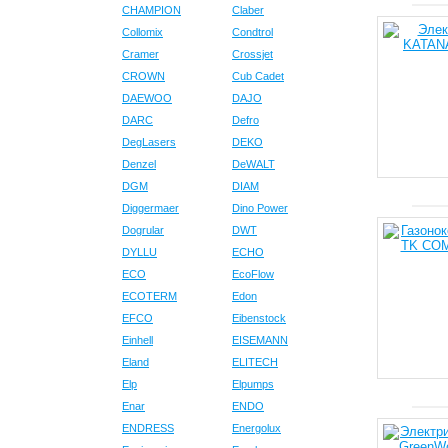
CHAMPION
Claber
Collomix
Condtrol
Cramer
Crossjet
CROWN
Cub Cadet
DAEWOO
DAJO
DARC
Defro
DegLasers
DEKO
Denzel
DeWALT
DGM
DIAM
Diggermaer
Dino Power
Dogrular
DWT
DYLLU
ECHO
ECO
EcoFlow
ECOTERM
Edon
EFCO
Eibenstock
Einhell
EISEMANN
Eland
ELITECH
Elp
Elpumps
Enar
ENDO
ENDRESS
Energolux