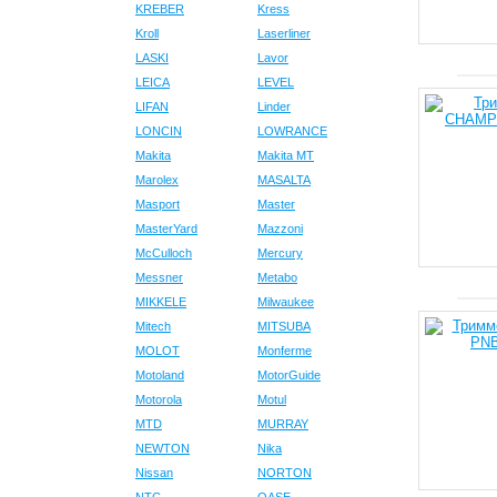
KREBER
Kress
Kroll
Laserliner
LASKI
Lavor
LEICA
LEVEL
LIFAN
Linder
LONCIN
LOWRANCE
Makita
Makita MT
Marolex
MASALTA
Masport
Master
MasterYard
Mazzoni
McCulloch
Mercury
Messner
Metabo
MIKKELE
Milwaukee
Mitech
MITSUBA
MOLOT
Monferme
Motoland
MotorGuide
Motorola
Motul
MTD
MURRAY
NEWTON
Nika
Nissan
NORTON