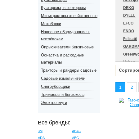
Crossjet
Кусторезы, высоторезы
DEKO
Минитракторы хозяйственные
DYLLU
EFCO
Мотоблоки
ENDO
Навесное оборудование к
мотоблокам
Felisatti
GARDM
Опрыскиватели бензиновые
GreenWo
Оснастка и расходные
материалы
Habert
Сортиро
HDC
Тракторы и райдеры садовые
Holzffor
Садовые измельчители
Huter
Снегоуборщики
1
2
Jeta Saf
Триммеры и бензокосы
KORON
Электроплуги
MasterY
Milwauk
Все бренды:
MTD
3M
ABAC
ORLEN O
ADA
AEG