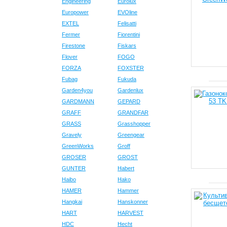
Engineering
Eurolux
Europower
EVOline
EXTEL
Felisatti
Fermer
Fiorentini
Firestone
Fiskars
Flover
FOGO
FORZA
FOXSTER
Fubag
Fukuda
Garden4you
Gardenlux
GARDMANN
GEPARD
GRAFF
GRANDFAR
GRASS
Grasshopper
Gravely
Greengear
GreenWorks
Groff
GROSER
GROST
GUNTER
Habert
Haibo
Hako
HAMER
Hammer
Hangkai
Hanskonner
HART
HARVEST
HDC
Hecht