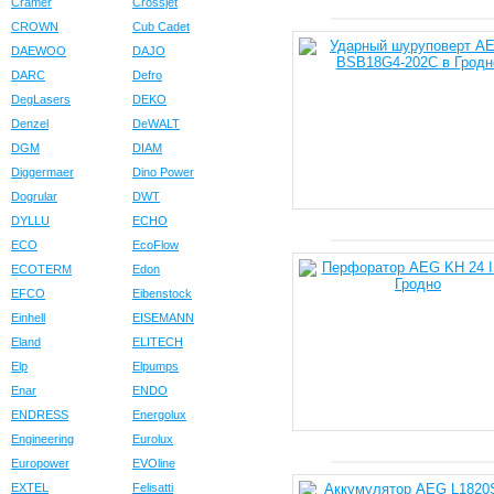
Cramer
Crossjet
CROWN
Cub Cadet
DAEWOO
DAJO
DARC
Defro
DegLasers
DEKO
Denzel
DeWALT
DGM
DIAM
Diggermaer
Dino Power
Dogrular
DWT
DYLLU
ECHO
ECO
EcoFlow
ECOTERM
Edon
EFCO
Eibenstock
Einhell
EISEMANN
Eland
ELITECH
Elp
Elpumps
Enar
ENDO
ENDRESS
Energolux
Engineering
Eurolux
Europower
EVOline
EXTEL
Felisatti