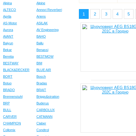
Alpina
Alpine
ALTECO
Annovi Reverberi
1
2
3
4
5
Aprila
Ariens
AS-Motor
ASILAK
Aurora
AV Engineering
AVANT
BAHO
Baiyun
Ballu
Bekar
Benassi
Beretta
BESTMOW
BESTWAY
BIM
BLACK&DECKER
BLUE AIR
BORT
Bosch
Botuo
Bradas
BRADO
BRAIT
Brennenstuhl
Briggs&stratton
BRP
Buderus
BULL
CARBOLUX
CARVER
CATMANN
CHAMPION
Claber
Collomix
Condtrol