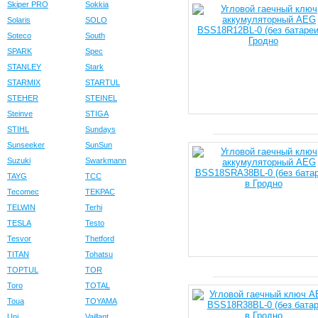
Skiper PRO
Sokkia
Solaris
SOLO
Soteco
South
SPARK
Spec
STANLEY
Stark
STARMIX
STARTUL
STEHER
STEINEL
Steinve
STIGA
STIHL
Sundays
Sunseeker
SunSun
Suzuki
Swarkmann
TAYG
TCC
Tecomec
TEKPAC
TELWIN
Terhi
TESLA
Testo
Tesvor
Thetford
TITAN
Tohatsu
TOPTUL
TOR
Toro
TOTAL
Toua
TOYAMA
Uni
Vaillant