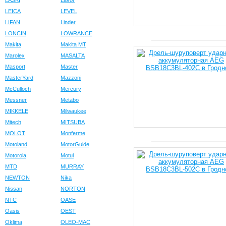
LASKI
Lavor
LEICA
LEVEL
LIFAN
Linder
LONCIN
LOWRANCE
Makita
Makita MT
Marolex
MASALTA
Masport
Master
MasterYard
Mazzoni
McCulloch
Mercury
Messner
Metabo
MIKKELE
Milwaukee
Mitech
MITSUBA
MOLOT
Monferme
Motoland
MotorGuide
Motorola
Motul
MTD
MURRAY
NEWTON
Nika
Nissan
NORTON
NTC
OASE
Oasis
OEST
Oklima
OLEO-MAC