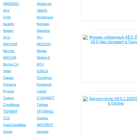
ДЖИЛЕКС
Дровосек
Жук
ЗВЕРЬ
Зубр
Интерскол
Калибр
Кентавр
Корвет
Кремень
Луга
Луч
МАГНУМ
МЕГЕОН
Метлес
Милан
МИСОМ
Мобил-К
Мотор Сiч
МТХ
Нева
ОЛЬСА
Парма
Посейдон
Ресанта
Родничок
Ручеек
Салют
Сварог
СТАНДАРТ
Строймаш
Тарпан
ТЕРМИЯ
ТРУДМАШ
ТСС
Уралец
УралСпецМаш
ФИОЛЕНТ
Хопер
Целина