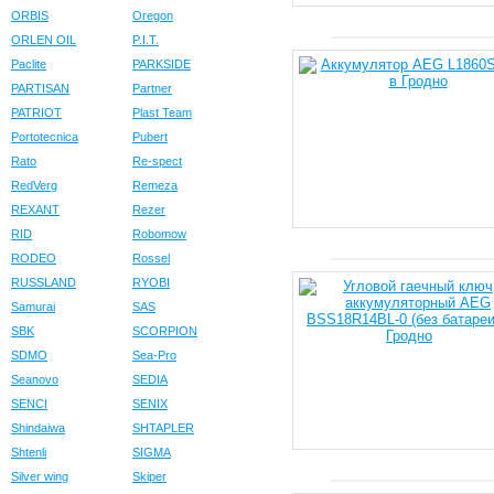
ORBIS
Oregon
ORLEN OIL
P.I.T.
Paclite
PARKSIDE
PARTISAN
Partner
PATRIOT
Plast Team
Portotecnica
Pubert
Rato
Re-spect
RedVerg
Remeza
REXANT
Rezer
RID
Robomow
RODEO
Rossel
RUSSLAND
RYOBI
Samurai
SAS
SBK
SCORPION
SDMO
Sea-Pro
Seanovo
SEDIA
SENCI
SENIX
Shindaiwa
SHTAPLER
Shtenli
SIGMA
Silver wing
Skiper