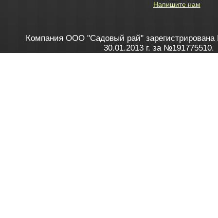
Напишите нам
Компания ООО "Садовый рай" зарегистрирована 
30.01.2013 г. за №191775510.
Зарегистрирован в Торговом реестре 28.02.2013 г. 
Как это работает
до 20:00 пн-пт, с 10:00 до 16:00 
1. Заказываю товар
2. Полу
в Контакт центре
Заби
8 801 100 45 46
Мне 
Бела
e-mail
skype
Посмо
На сайте через корзину
Online-консультант