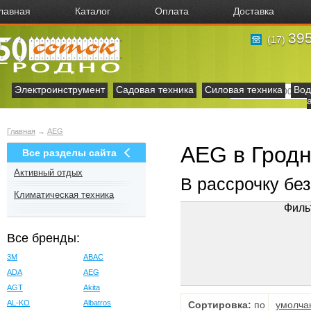
лавная
Каталог
Оплата
Доставка
395
(17)
Электроинструмент
Садовая техника
Силовая техника
Вод
Главная
→
AEG
AEG в Грод
Все разделы сайта
Активный отдых
В рассрочку бе
Климатическая техника
Филь
Все бренды:
3M
ABAC
ADA
AEG
AGT
Akita
AL-KO
Albatros
Сортировка:
по
умолча