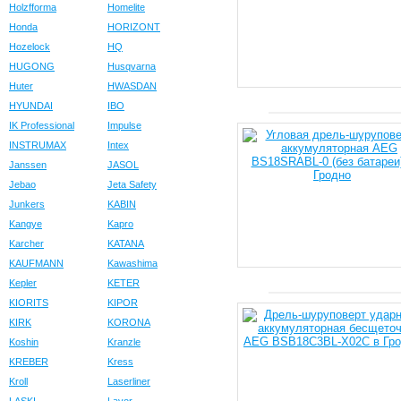
Holzfforma
Homelite
Honda
HORIZONT
Hozelock
HQ
HUGONG
Husqvarna
Huter
HWASDAN
HYUNDAI
IBO
IK Professional
Impulse
INSTRUMAX
Intex
Janssen
JASOL
Jebao
Jeta Safety
Junkers
KABIN
Kangye
Kapro
Karcher
KATANA
KAUFMANN
Kawashima
Kepler
KETER
KIORITS
KIPOR
KIRK
KORONA
Koshin
Kranzle
KREBER
Kress
Kroll
Laserliner