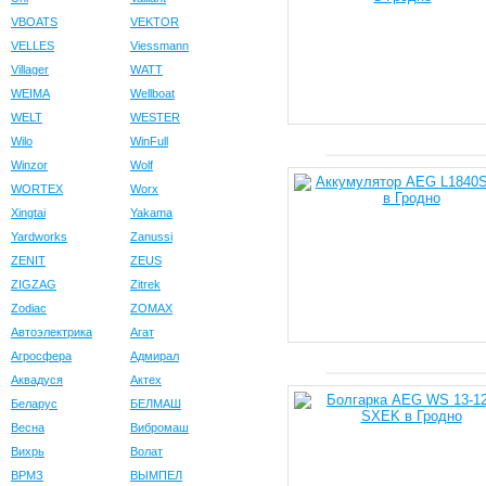
VBOATS
VEKTOR
VELLES
Viessmann
Villager
WATT
WEIMA
Wellboat
WELT
WESTER
Wilo
WinFull
Winzor
Wolf
WORTEX
Worx
Xingtai
Yakama
Yardworks
Zanussi
ZENIT
ZEUS
ZIGZAG
Zitrek
Zodiac
ZOMAX
Автоэлектрика
Агат
Агросфера
Адмирал
Аквадуся
Актех
Беларус
БЕЛМАШ
Весна
Вибромаш
Вихрь
Волат
ВРМЗ
ВЫМПЕЛ