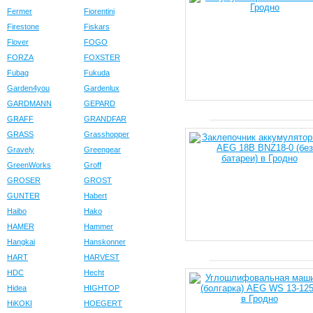
Fermer
Fiorentini
Firestone
Fiskars
Flover
FOGO
FORZA
FOXSTER
Fubag
Fukuda
Garden4you
Gardenlux
GARDMANN
GEPARD
GRAFF
GRANDFAR
GRASS
Grasshopper
Gravely
Greengear
GreenWorks
Groff
GROSER
GROST
GUNTER
Habert
Haibo
Hako
HAMER
Hammer
Hangkai
Hanskonner
HART
HARVEST
HDC
Hecht
Hidea
HIGHTOP
HiKOKI
HOEGERT