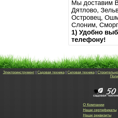
Мы доставим В
Дятлово, Зельв
Островец, Ошм
Слоним, Сморг
1) Удобно выб
телефону!
Электроинструмент
|
Садовая техника
|
Силовая техника
|
Строительно
Поли
О Компании
Наши сертификаты
Наши реквизиты