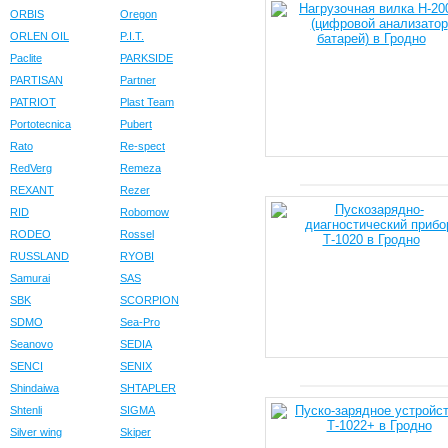
ORBIS
Oregon
ORLEN OIL
P.I.T.
Paclite
PARKSIDE
PARTISAN
Partner
PATRIOT
Plast Team
Portotecnica
Pubert
Rato
Re-spect
RedVerg
Remeza
REXANT
Rezer
RID
Robomow
RODEO
Rossel
RUSSLAND
RYOBI
Samurai
SAS
SBK
SCORPION
SDMO
Sea-Pro
Seanovo
SEDIA
SENCI
SENIX
Shindaiwa
SHTAPLER
Shtenli
SIGMA
Silver wing
Skiper