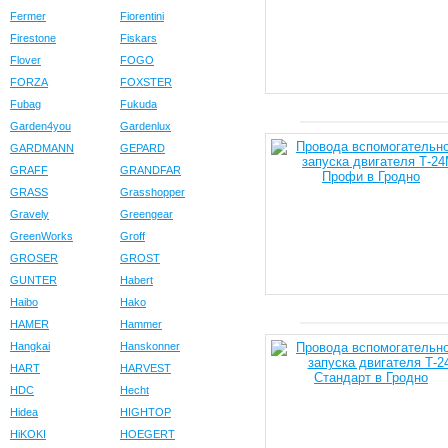
Fermer
Fiorentini
Firestone
Fiskars
Flover
FOGO
FORZA
FOXSTER
Fubag
Fukuda
Garden4you
Gardenlux
GARDMANN
GEPARD
GRAFF
GRANDFAR
GRASS
Grasshopper
Gravely
Greengear
GreenWorks
Groff
GROSER
GROST
GUNTER
Habert
Haibo
Hako
HAMER
Hammer
Hangkai
Hanskonner
HART
HARVEST
HDC
Hecht
Hidea
HIGHTOP
HiKOKI
HOEGERT