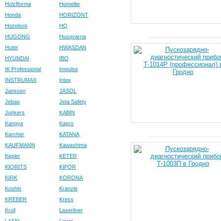
Holzfforma
Homelite
Honda
HORIZONT
Hozelock
HQ
HUGONG
Husqvarna
Huter
HWASDAN
HYUNDAI
IBO
IK Professional
Impulse
INSTRUMAX
Intex
Janssen
JASOL
Jebao
Jeta Safety
Junkers
KABIN
Kangye
Kapro
Karcher
KATANA
KAUFMANN
Kawashima
Kepler
KETER
KIORITS
KIPOR
KIRK
KORONA
Koshin
Kranzle
KREBER
Kress
Kroll
Laserliner