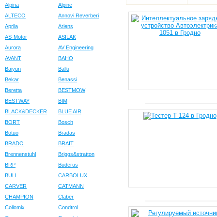
Alpina
Alpine
ALTECO
Annovi Reverberi
Aprila
Ariens
AS-Motor
ASILAK
Aurora
AV Engineering
AVANT
BAHO
Baiyun
Ballu
Bekar
Benassi
Beretta
BESTMOW
BESTWAY
BIM
BLACK&DECKER
BLUE AIR
BORT
Bosch
Botuo
Bradas
BRADO
BRAIT
Brennenstuhl
Briggs&stratton
BRP
Buderus
BULL
CARBOLUX
CARVER
CATMANN
CHAMPION
Claber
Collomix
Condtrol