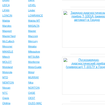
LASKI
Lavor
LEICA
LEVEL
LIFAN
Linder
LONCIN
LOWRANCE
Makita
Makita MT
Marolex
MASALTA
Masport
Master
MasterYard
Mazzoni
McCulloch
Mercury
Messner
Metabo
MIKKELE
Milwaukee
Mitech
MITSUBA
MOLOT
Monferme
Motoland
MotorGuide
Motorola
Motul
MTD
MURRAY
NEWTON
Nika
Nissan
NORTON
NTC
OASE
Oasis
OEST
Oklima
OLEO-MAC