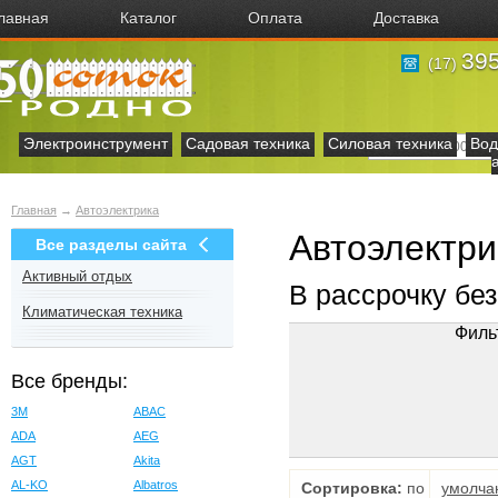
лавная
Каталог
Оплата
Доставка
395
(17)
Электроинструмент
Садовая техника
Силовая техника
Вод
Главная
→
Автоэлектрика
Автоэлектри
Все разделы сайта
Активный отдых
В рассрочку бе
Климатическая техника
Филь
Все бренды:
3M
ABAC
ADA
AEG
AGT
Akita
AL-KO
Albatros
Сортировка:
по
умолча