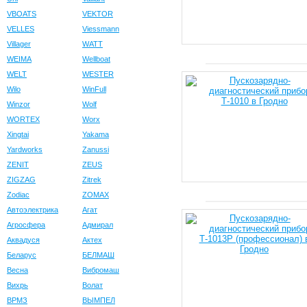
VBOATS
VEKTOR
VELLES
Viessmann
Villager
WATT
WEIMA
Wellboat
WELT
WESTER
Wilo
WinFull
Winzor
Wolf
WORTEX
Worx
Xingtai
Yakama
Yardworks
Zanussi
ZENIT
ZEUS
ZIGZAG
Zitrek
Zodiac
ZOMAX
Автоэлектрика
Агат
Агросфера
Адмирал
Аквадуся
Актех
Беларус
БЕЛМАШ
Весна
Вибромаш
Вихрь
Волат
ВРМЗ
ВЫМПЕЛ