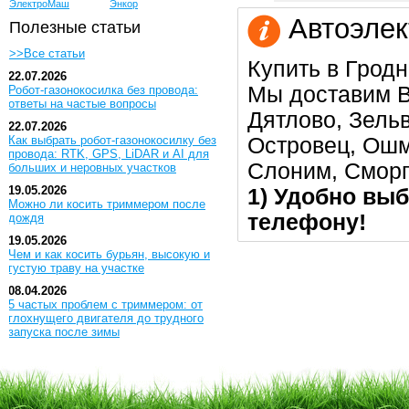
ЭлектроМаш
Энкор
Автоэлек
Полезные статьи
>>Все статьи
Купить в Гродн
22.07.2026
Мы доставим В
Робот-газонокосилка без провода:
ответы на частые вопросы
Дятлово, Зельв
22.07.2026
Островец, Ошм
Как выбрать робот-газонокосилку без
провода: RTK, GPS, LiDAR и AI для
Слоним, Сморг
больших и неровных участков
19.05.2026
1) Удобно выб
Можно ли косить триммером после
телефону!
дождя
19.05.2026
Чем и как косить бурьян, высокую и
густую траву на участке
08.04.2026
5 частых проблем с триммером: от
глохнущего двигателя до трудного
запуска после зимы