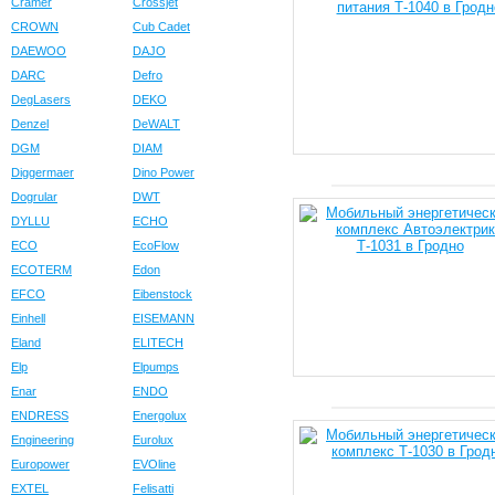
Cramer
Crossjet
CROWN
Cub Cadet
DAEWOO
DAJO
DARC
Defro
DegLasers
DEKO
Denzel
DeWALT
DGM
DIAM
Diggermaer
Dino Power
Dogrular
DWT
DYLLU
ECHO
ECO
EcoFlow
ECOTERM
Edon
EFCO
Eibenstock
Einhell
EISEMANN
Eland
ELITECH
Elp
Elpumps
Enar
ENDO
ENDRESS
Energolux
Engineering
Eurolux
Europower
EVOline
EXTEL
Felisatti