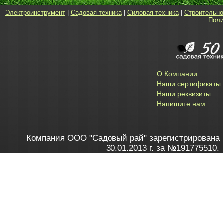
Электроинструмент
|
Садовая техника
|
Силовая техника
|
Строительно
Поли
О Компании
Наши сертификаты
Наши реквизиты
Напишите нам
Компания ООО "Садовый рай" зарегистрирована 
30.01.2013 г. за №191775510.
Зарегистрирован в Торговом реестре 28.02.2013 г. 
Как это работает
до 20:00 пн-пт, с 10:00 до 16:00 
1. Заказываю товар
2. Полу
в Контакт центре
Заби
8 801 100 45 46
Мне 
Бела
e-mail
skype