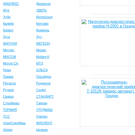
ДЖИЛЕКС
Дровосек
Жук
ЗВЕРЬ
Зубр
Интерскол
Калибр
Кентавр
Корвет
Кремень
Луга
Луч
МАГНУМ
МЕГЕОН
Метлес
Милан
МИСОМ
Мобил-К
Мотор Сiч
МТХ
Нева
ОЛЬСА
Парма
Посейдон
Ресанта
Родничок
Ручеек
Салют
Сварог
СТАНДАРТ
Строймаш
Тарпан
ТЕРМИЯ
ТРУДМАШ
ТСС
Уралец
УралСпецМаш
ФИОЛЕНТ
Хопер
Целина