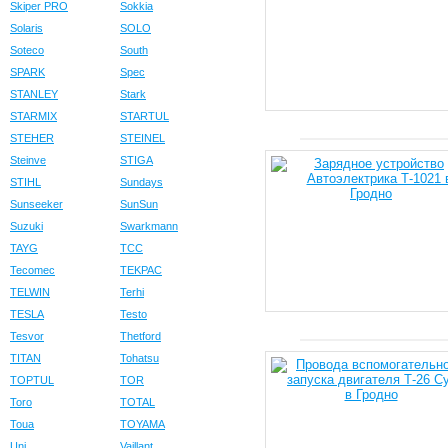
Skiper PRO
Sokkia
Solaris
SOLO
Soteco
South
SPARK
Spec
STANLEY
Stark
STARMIX
STARTUL
STEHER
STEINEL
Steinve
STIGA
STIHL
Sundays
Sunseeker
SunSun
Suzuki
Swarkmann
TAYG
TCC
Tecomec
TEKPAC
TELWIN
Terhi
TESLA
Testo
Tesvor
Thetford
TITAN
Tohatsu
TOPTUL
TOR
Toro
TOTAL
Toua
TOYAMA
Uni
Vaillant