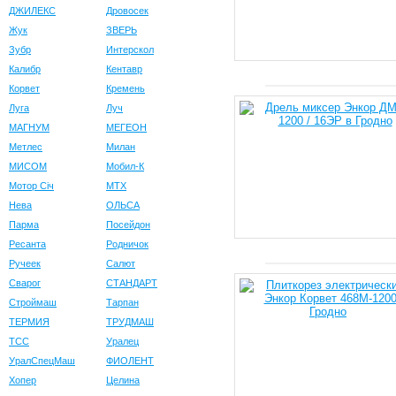
ДЖИЛЕКС
Дровосек
Жук
ЗВЕРЬ
Зубр
Интерскол
Калибр
Кентавр
Корвет
Кремень
Луга
Луч
МАГНУМ
МЕГЕОН
Метлес
Милан
МИСОМ
Мобил-К
Мотор Сiч
МТХ
Нева
ОЛЬСА
Парма
Посейдон
Ресанта
Родничок
Ручеек
Салют
Сварог
СТАНДАРТ
Строймаш
Тарпан
ТЕРМИЯ
ТРУДМАШ
ТСС
Уралец
УралСпецМаш
ФИОЛЕНТ
Хопер
Целина