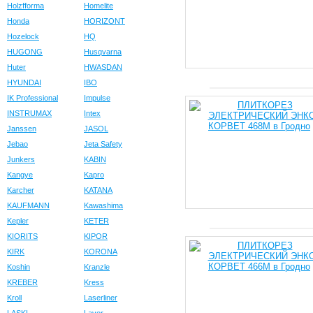
Holzfforma
Homelite
Honda
HORIZONT
Hozelock
HQ
HUGONG
Husqvarna
Huter
HWASDAN
HYUNDAI
IBO
IK Professional
Impulse
INSTRUMAX
Intex
Janssen
JASOL
Jebao
Jeta Safety
Junkers
KABIN
Kangye
Kapro
Karcher
KATANA
KAUFMANN
Kawashima
Kepler
KETER
KIORITS
KIPOR
KIRK
KORONA
Koshin
Kranzle
KREBER
Kress
Kroll
Laserliner