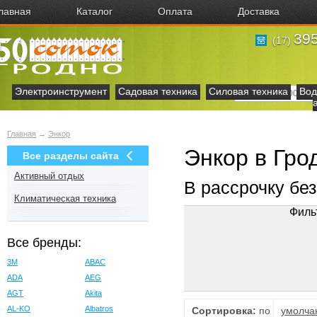
лавная
Каталог
Оплата
Доставка
395
(17)
Электроинструмент
Садовая техника
Силовая техника
Вод
Главная
→
Энкор
Энкор в Гро
Все разделы сайта
Активный отдых
В рассрочку бе
Климатическая техника
Филь
Все бренды:
3M
ABAC
ADA
AEG
AGT
Akita
AL-KO
Albatros
Сортировка:
по
умолча