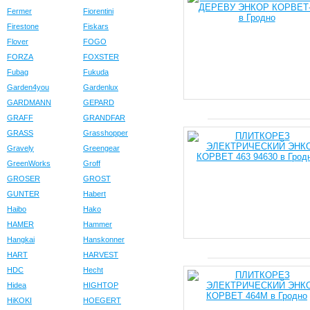
Fermer
Fiorentini
Firestone
Fiskars
Flover
FOGO
FORZA
FOXSTER
Fubag
Fukuda
Garden4you
Gardenlux
GARDMANN
GEPARD
GRAFF
GRANDFAR
GRASS
Grasshopper
Gravely
Greengear
GreenWorks
Groff
GROSER
GROST
GUNTER
Habert
Haibo
Hako
HAMER
Hammer
Hangkai
Hanskonner
HART
HARVEST
HDC
Hecht
Hidea
HIGHTOP
HiKOKI
HOEGERT