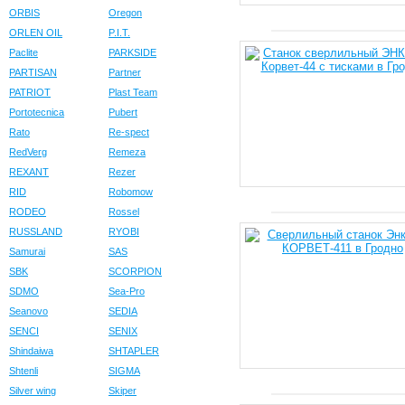
ORBIS
Oregon
ORLEN OIL
P.I.T.
Paclite
PARKSIDE
PARTISAN
Partner
PATRIOT
Plast Team
Portotecnica
Pubert
Rato
Re-spect
RedVerg
Remeza
REXANT
Rezer
RID
Robomow
RODEO
Rossel
RUSSLAND
RYOBI
Samurai
SAS
SBK
SCORPION
SDMO
Sea-Pro
Seanovo
SEDIA
SENCI
SENIX
Shindaiwa
SHTAPLER
Shtenli
SIGMA
Silver wing
Skiper