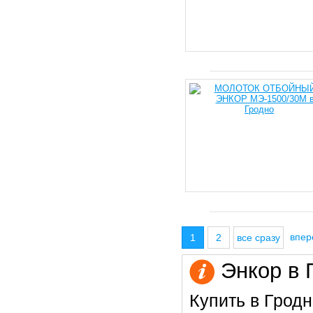
впе
1
2
все сразу
Энкор в 
Купить в Гродн