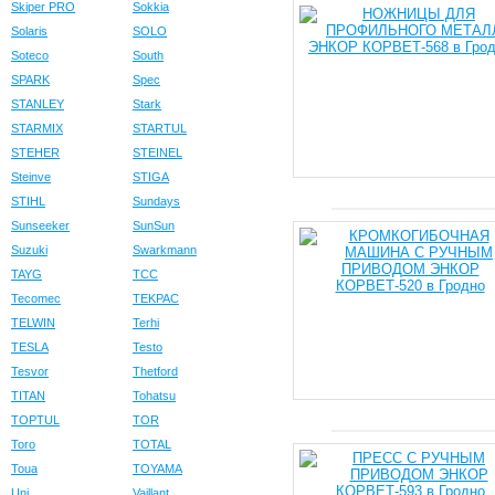
Skiper PRO
Sokkia
Solaris
SOLO
Soteco
South
SPARK
Spec
STANLEY
Stark
STARMIX
STARTUL
STEHER
STEINEL
Steinve
STIGA
STIHL
Sundays
Sunseeker
SunSun
Suzuki
Swarkmann
TAYG
TCC
Tecomec
TEKPAC
TELWIN
Terhi
TESLA
Testo
Tesvor
Thetford
TITAN
Tohatsu
TOPTUL
TOR
Toro
TOTAL
Toua
TOYAMA
Uni
Vaillant