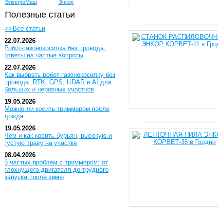
ЭлектроМаш
Энкор
Полезные статьи
>>Все статьи
22.07.2026
Робот-газонокосилка без провода:
ответы на частые вопросы
22.07.2026
Как выбрать робот-газонокосилку без
провода: RTK, GPS, LiDAR и AI для
больших и неровных участков
19.05.2026
Можно ли косить триммером после
дождя
19.05.2026
Чем и как косить бурьян, высокую и
густую траву на участке
08.04.2026
5 частых проблем с триммером: от
глохнущего двигателя до трудного
запуска после зимы