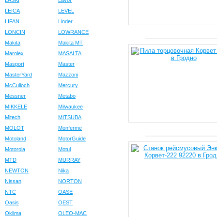
LASKI
Lavor
LEICA
LEVEL
LIFAN
Linder
LONCIN
LOWRANCE
Makita
Makita MT
Marolex
MASALTA
Masport
Master
MasterYard
Mazzoni
McCulloch
Mercury
Messner
Metabo
MIKKELE
Milwaukee
Mitech
MITSUBA
MOLOT
Monferme
Motoland
MotorGuide
Motorola
Motul
MTD
MURRAY
NEWTON
Nika
Nissan
NORTON
NTC
OASE
Oasis
OEST
Oklima
OLEO-MAC