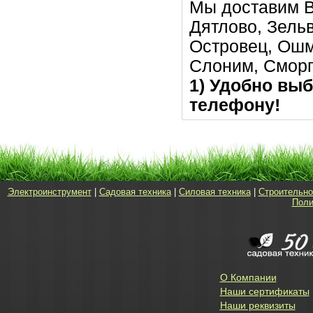
Мы доставим В
Дятлово, Зельв
Островец, Ошм
Слоним, Сморг
1) Удобно выб
телефону!
Электроинструмент
|
Садовая техника
|
Силовая техника
|
Строительно
Поли
О Компании
Наши сертификаты
Наши реквизиты