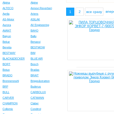
Alpina
Alpine
ALTECO
Annovi Reverberi
впе
1
2
все сразу
Aprila
Ariens
AS-Motor
ASILAK
Aurora
AV Engineering
AVANT
BAHO
Baiyun
Ballu
Bekar
Benassi
Beretta
BESTMOW
BESTWAY
BIM
BLACK&DECKER
BLUE AIR
BORT
Bosch
Botuo
Bradas
BRADO
BRAIT
Brennenstuhl
Briggs&stratton
BRP
Buderus
BULL
CARBOLUX
CARVER
CATMANN
CHAMPION
Claber
Collomix
Condtrol