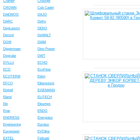
Cramer
Crossjet
CROWN
Cub Cadet
DAEWOO
DAJO
DARC
Defro
DegLasers
DEKO
Denzel
DeWALT
DGM
DIAM
Diggermaer
Dino Power
Dogrular
DWT
DYLLU
ECHO
ECO
EcoFlow
ECOTERM
Edon
EFCO
Eibenstock
Einhell
EISEMANN
Eland
ELITECH
Elp
Elpumps
Enar
ENDO
ENDRESS
Energolux
Engineering
Eurolux
Europower
EVOline
EXTEL
Felisatti