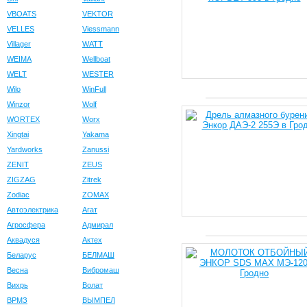
VBOATS
VEKTOR
VELLES
Viessmann
Villager
WATT
WEIMA
Wellboat
WELT
WESTER
Wilo
WinFull
Winzor
Wolf
WORTEX
Worx
Xingtai
Yakama
Yardworks
Zanussi
ZENIT
ZEUS
ZIGZAG
Zitrek
Zodiac
ZOMAX
Автоэлектрика
Агат
Агросфера
Адмирал
Аквадуся
Актех
Беларус
БЕЛМАШ
Весна
Вибромаш
Вихрь
Волат
ВРМЗ
ВЫМПЕЛ