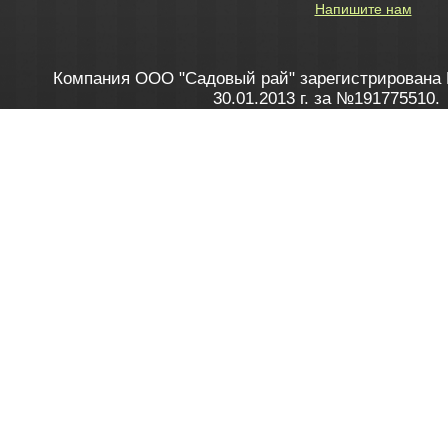
Напишите нам
Компания ООО "Садовый рай" зарегистрирована 
30.01.2013 г. за №191775510.
Зарегистрирован в Торговом реестре 28.02.2013 г. 
Как это работает
до 20:00 пн-пт, с 10:00 до 16:00 
1. Заказываю товар
2. Полу
в Контакт центре
Заби
8 801 100 45 46
Мне 
Бела
e-mail
skype
Посмо
На сайте через корзину
Online-консультант