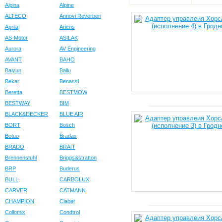
Alpina
Alpine
ALTECO
Annovi Reverberi
Aprila
Ariens
AS-Motor
ASILAK
Aurora
AV Engineering
AVANT
BAHO
Baiyun
Ballu
Bekar
Benassi
Beretta
BESTMOW
BESTWAY
BIM
BLACK&DECKER
BLUE AIR
BORT
Bosch
Botuo
Bradas
BRADO
BRAIT
Brennenstuhl
Briggs&stratton
BRP
Buderus
BULL
CARBOLUX
CARVER
CATMANN
CHAMPION
Claber
Collomix
Condtrol