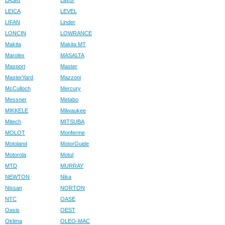
LASKI
Lavor
LEICA
LEVEL
LIFAN
Linder
LONCIN
LOWRANCE
Makita
Makita MT
Marolex
MASALTA
Masport
Master
MasterYard
Mazzoni
McCulloch
Mercury
Messner
Metabo
MIKKELE
Milwaukee
Mitech
MITSUBA
MOLOT
Monferme
Motoland
MotorGuide
Motorola
Motul
MTD
MURRAY
NEWTON
Nika
Nissan
NORTON
NTC
OASE
Oasis
OEST
Oklima
OLEO-MAC