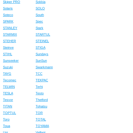
Skiper PRO
Sokkia
Solaris
SOLO
Soteco
South
SPARK
Spec
STANLEY
Stark
STARMIX
STARTUL
STEHER
STEINEL
Steinve
STIGA
STIHL
Sundays
Sunseeker
SunSun
Suzuki
Swarkmann
TAYG
TCC
Tecomec
TEKPAC
TELWIN
Terhi
TESLA
Testo
Tesvor
Thetford
TITAN
Tohatsu
TOPTUL
TOR
Toro
TOTAL
Toua
TOYAMA
Uni
Vaillant