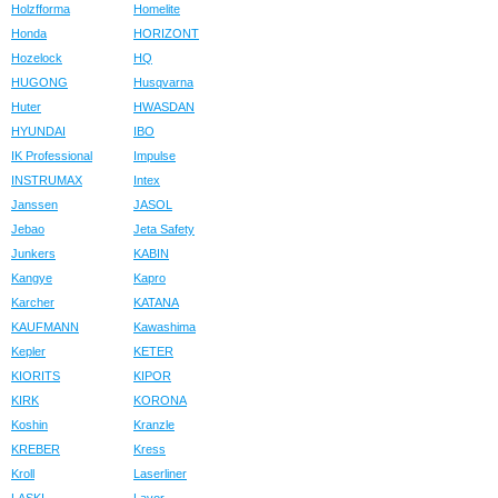
Holzfforma
Homelite
Honda
HORIZONT
Hozelock
HQ
HUGONG
Husqvarna
Huter
HWASDAN
HYUNDAI
IBO
IK Professional
Impulse
INSTRUMAX
Intex
Janssen
JASOL
Jebao
Jeta Safety
Junkers
KABIN
Kangye
Kapro
Karcher
KATANA
KAUFMANN
Kawashima
Kepler
KETER
KIORITS
KIPOR
KIRK
KORONA
Koshin
Kranzle
KREBER
Kress
Kroll
Laserliner