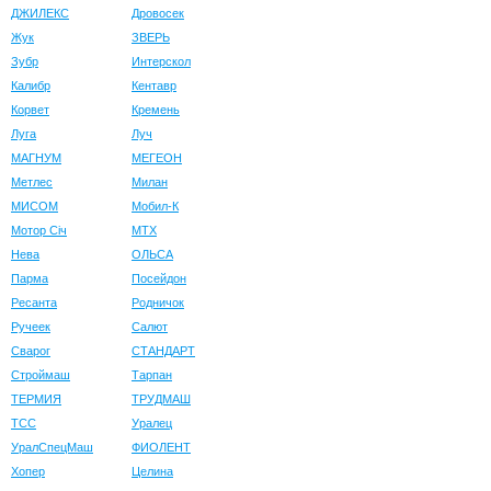
ДЖИЛЕКС
Дровосек
Жук
ЗВЕРЬ
Зубр
Интерскол
Калибр
Кентавр
Корвет
Кремень
Луга
Луч
МАГНУМ
МЕГЕОН
Метлес
Милан
МИСОМ
Мобил-К
Мотор Сiч
МТХ
Нева
ОЛЬСА
Парма
Посейдон
Ресанта
Родничок
Ручеек
Салют
Сварог
СТАНДАРТ
Строймаш
Тарпан
ТЕРМИЯ
ТРУДМАШ
ТСС
Уралец
УралСпецМаш
ФИОЛЕНТ
Хопер
Целина