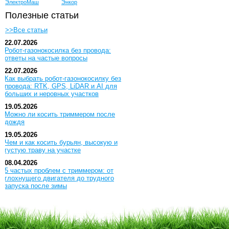
ЭлектроМаш
Энкор
Полезные статьи
>>Все статьи
22.07.2026
Робот-газонокосилка без провода:
ответы на частые вопросы
22.07.2026
Как выбрать робот-газонокосилку без
провода: RTK, GPS, LiDAR и AI для
больших и неровных участков
19.05.2026
Можно ли косить триммером после
дождя
19.05.2026
Чем и как косить бурьян, высокую и
густую траву на участке
08.04.2026
5 частых проблем с триммером: от
глохнущего двигателя до трудного
запуска после зимы