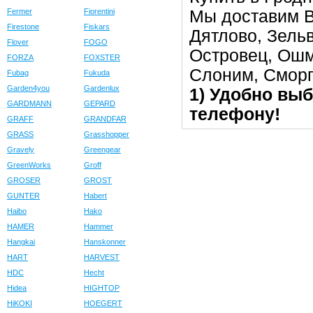
Мы доставим В
Fermer
Fiorentini
Firestone
Fiskars
Дятлово, Зельв
Flover
FOGO
Островец, Ошм
FORZA
FOXSTER
Слоним, Сморг
Fubag
Fukuda
Garden4you
Gardenlux
1) Удобно выб
GARDMANN
GEPARD
телефону!
GRAFF
GRANDFAR
GRASS
Grasshopper
Gravely
Greengear
GreenWorks
Groff
GROSER
GROST
GUNTER
Habert
Haibo
Hako
HAMER
Hammer
Hangkai
Hanskonner
HART
HARVEST
HDC
Hecht
Hidea
HIGHTOP
HiKOKI
HOEGERT