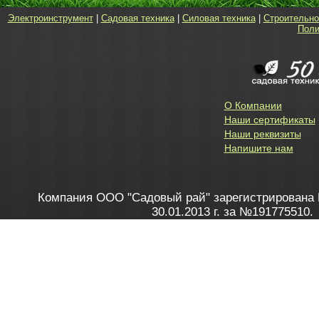
Электроинструмент
|
Садовая техника
|
Силовая техника
|
Строительно
Поли
О Компании
Наши сертификаты
Наши реквизиты
Напишите нам
Компания ООО "Садовый рай" зарегистрирована 
30.01.2013 г. за №191775510.
Зарегистрирован в Торговом реестре 28.02.2013 г. 
Как это работает
до 20:00 пн-пт, с 10:00 до 16:00 
1. Заказываю товар
2. Полу
в Контакт центре
Заби
8 801 100 45 46
Мне 
Бела
e-mail
skype