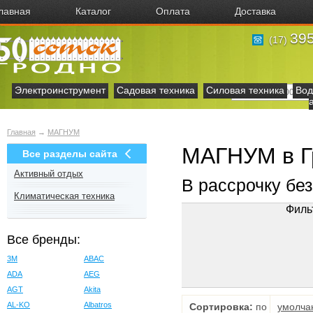
лавная
Каталог
Оплата
Доставка
395
(17)
Электроинструмент
Садовая техника
Силовая техника
Вод
Главная
→
МАГНУМ
МАГНУМ в Г
Все разделы сайта
Активный отдых
В рассрочку бе
Климатическая техника
Филь
Все бренды:
3M
ABAC
ADA
AEG
AGT
Akita
AL-KO
Albatros
Сортировка:
по
умолча