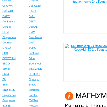
Cramer
Crossjet
CROWN
Cub Cadet
DAEWOO
DAJO
DARC
Defro
DegLasers
DEKO
Denzel
DeWALT
DGM
DIAM
Diggermaer
Dino Power
Dogrular
DWT
DYLLU
ECHO
ECO
EcoFlow
ECOTERM
Edon
EFCO
Eibenstock
Einhell
EISEMANN
Eland
ELITECH
Elp
Elpumps
Enar
ENDO
ENDRESS
Energolux
МАГНУМ в
Engineering
Eurolux
Europower
EVOline
Купить в Гродн
EXTEL
Felisatti