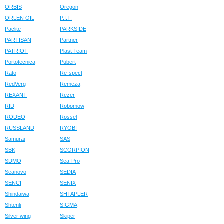
ORBIS
Oregon
ORLEN OIL
P.I.T.
Paclite
PARKSIDE
PARTISAN
Partner
PATRIOT
Plast Team
Portotecnica
Pubert
Rato
Re-spect
RedVerg
Remeza
REXANT
Rezer
RID
Robomow
RODEO
Rossel
RUSSLAND
RYOBI
Samurai
SAS
SBK
SCORPION
SDMO
Sea-Pro
Seanovo
SEDIA
SENCI
SENIX
Shindaiwa
SHTAPLER
Shtenli
SIGMA
Silver wing
Skiper