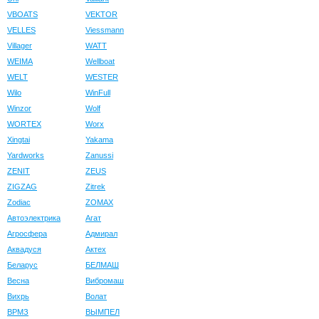
VBOATS
VEKTOR
VELLES
Viessmann
Villager
WATT
WEIMA
Wellboat
WELT
WESTER
Wilo
WinFull
Winzor
Wolf
WORTEX
Worx
Xingtai
Yakama
Yardworks
Zanussi
ZENIT
ZEUS
ZIGZAG
Zitrek
Zodiac
ZOMAX
Автоэлектрика
Агат
Агросфера
Адмирал
Аквадуся
Актех
Беларус
БЕЛМАШ
Весна
Вибромаш
Вихрь
Волат
ВРМЗ
ВЫМПЕЛ