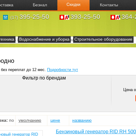
Скидки
ставка
Безнал
Контакты
395-25-50
393-25-50
364-
(17)
техника
Водоснабжение и уборка
Строительное оборудование
родно
 без переплат до 12 мес.
Подробности тут
Фильтр по брендам
Цена 
вка:
по
умолчанию
цене
названию
Бензиновый генератор RID RH 50