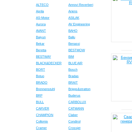
ALTECO
Annovi Reverberi
Aprila
Ariens
AS-Motor
ASILAK
Aurora
AV Engineering
AVANT
BAHO
Baiyun
Ballu
Bekar
Benassi
Beretta
BESTMOW
BESTWAY
BIM
BLACK&DECKER
BLUE AIR
BORT
Bosch
Botuo
Bradas
BRADO
BRAIT
Brennenstuhl
Briggs&stratton
BRP
Buderus
BULL
CARBOLUX
CARVER
CATMANN
CHAMPION
Claber
Collomix
Condtrol
Cramer
Crossjet