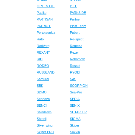
ORLEN OIL
P.I.T.
Paclite
PARKSIDE
PARTISAN
Partner
PATRIOT
Plast Team
Portotecnica
Pubert
Rato
Re-spect
RedVerg
Remeza
REXANT
Rezer
RID
Robomow
RODEO
Rossel
RUSSLAND
RYOBI
Samurai
SAS
SBK
SCORPION
SDMO
Sea-Pro
Seanovo
SEDIA
SENCI
SENIX
Shindaiwa
SHTAPLER
Shtenli
SIGMA
Silver wing
Skiper
Skiper PRO
Sokkia