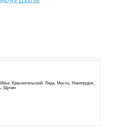
 RID RV 11300 SE
 Ивье, Красносельский, Лида, Мосты, Новогрудок,
ь, Щучин