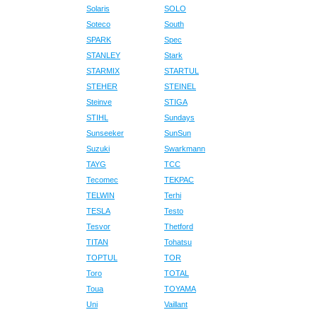
Solaris
SOLO
Soteco
South
SPARK
Spec
STANLEY
Stark
STARMIX
STARTUL
STEHER
STEINEL
Steinve
STIGA
STIHL
Sundays
Sunseeker
SunSun
Suzuki
Swarkmann
TAYG
TCC
Tecomec
TEKPAC
TELWIN
Terhi
TESLA
Testo
Tesvor
Thetford
TITAN
Tohatsu
TOPTUL
TOR
Toro
TOTAL
Toua
TOYAMA
Uni
Vaillant