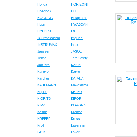
Honda
HORIZONT
Hozelock
HQ
HUGONG
Husqvarna
Huter
HWASDAN
HYUNDAI
IBO
IK Professional
Impulse
INSTRUMAX
Intex
Janssen
JASOL
Jebao
Jeta Safety
Junkers
KABIN
Kangye
Kapro
Karcher
KATANA
KAUFMANN
Kawashima
Kepler
KETER
KIORITS
KIPOR
KIRK
KORONA
Koshin
Kranzle
KREBER
Kress
Kroll
Laserliner
LASKI
Lavor