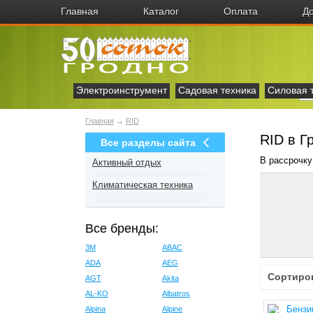
Главная
Каталог
Оплата
До
Электроинструмент
Садовая техника
Силовая 
Главная
→
RID
RID в Г
Все разделы сайта
В рассрочку
Активный отдых
Климатическая техника
Все бренды:
3M
ABAC
ADA
AEG
Сортиро
AGT
Akita
AL-KO
Albatros
Alpina
Alpine