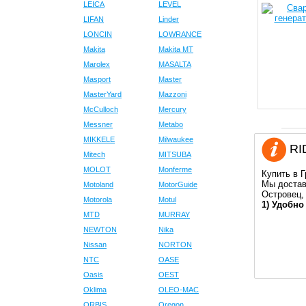
LEICA
LEVEL
LIFAN
Linder
LONCIN
LOWRANCE
Makita
Makita MT
Marolex
MASALTA
Masport
Master
MasterYard
Mazzoni
McCulloch
Mercury
Messner
Metabo
MIKKELE
Milwaukee
RID
Mitech
MITSUBA
MOLOT
Monferme
Купить в Г
Мы достав
Motoland
MotorGuide
Островец,
Motorola
Motul
1) Удобно
MTD
MURRAY
NEWTON
Nika
Nissan
NORTON
NTC
OASE
Oasis
OEST
Oklima
OLEO-MAC
ORBIS
Oregon