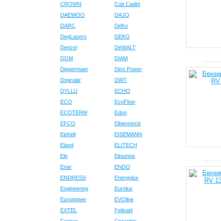
CROWN
Cub Cadet
DAEWOO
DAJO
DARC
Defro
DegLasers
DEKO
Denzel
DeWALT
DGM
DIAM
Diggermaer
Dino Power
Dogrular
DWT
DYLLU
ECHO
ECO
EcoFlow
ECOTERM
Edon
EFCO
Eibenstock
Einhell
EISEMANN
Eland
ELITECH
Elp
Elpumps
Enar
ENDO
ENDRESS
Energolux
Engineering
Eurolux
Europower
EVOline
EXTEL
Felisatti