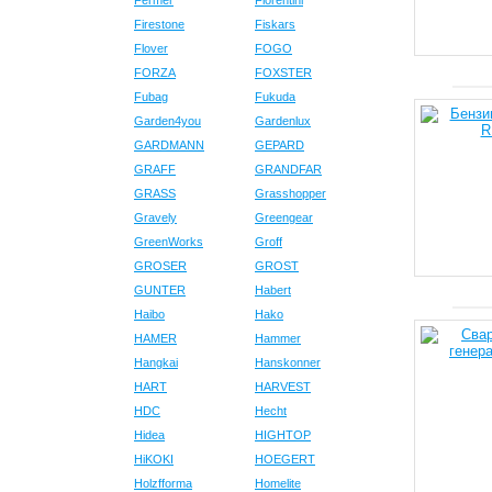
Fermer
Fiorentini
Firestone
Fiskars
Flover
FOGO
FORZA
FOXSTER
Fubag
Fukuda
Garden4you
Gardenlux
GARDMANN
GEPARD
GRAFF
GRANDFAR
GRASS
Grasshopper
Gravely
Greengear
GreenWorks
Groff
GROSER
GROST
GUNTER
Habert
Haibo
Hako
HAMER
Hammer
Hangkai
Hanskonner
HART
HARVEST
HDC
Hecht
Hidea
HIGHTOP
HiKOKI
HOEGERT
Holzfforma
Homelite