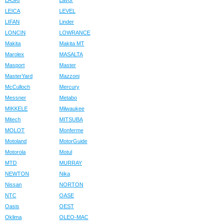
LASKI
Lavor
LEICA
LEVEL
LIFAN
Linder
LONCIN
LOWRANCE
Makita
Makita MT
Marolex
MASALTA
Masport
Master
MasterYard
Mazzoni
McCulloch
Mercury
Messner
Metabo
MIKKELE
Milwaukee
Mitech
MITSUBA
MOLOT
Monferme
Motoland
MotorGuide
Motorola
Motul
MTD
MURRAY
NEWTON
Nika
Nissan
NORTON
NTC
OASE
Oasis
OEST
Oklima
OLEO-MAC