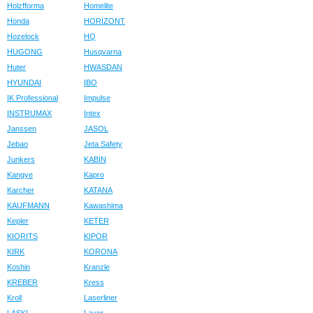
Holzfforma
Homelite
Honda
HORIZONT
Hozelock
HQ
HUGONG
Husqvarna
Huter
HWASDAN
HYUNDAI
IBO
IK Professional
Impulse
INSTRUMAX
Intex
Janssen
JASOL
Jebao
Jeta Safety
Junkers
KABIN
Kangye
Kapro
Karcher
KATANA
KAUFMANN
Kawashima
Kepler
KETER
KIORITS
KIPOR
KIRK
KORONA
Koshin
Kranzle
KREBER
Kress
Kroll
Laserliner