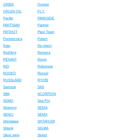
ORBIS
Oregon
ORLEN OIL
P.I.T.
Paclite
PARKSIDE
PARTISAN
Partner
PATRIOT
Plast Team
Portotecnica
Pubert
Rato
Re-spect
RedVerg
Remeza
REXANT
Rezer
RID
Robomow
RODEO
Rossel
RUSSLAND
RYOBI
Samurai
SAS
SBK
SCORPION
SDMO
Sea-Pro
Seanovo
SEDIA
SENCI
SENIX
Shindaiwa
SHTAPLER
Shtenli
SIGMA
Silver wing
Skiper