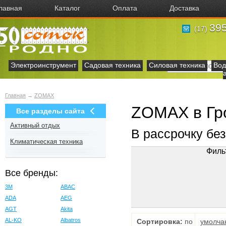
лавная
Каталог
Оплата
Доставка
395
(17)
Электроинструмент
Садовая техника
Силовая техника
Вод
Главная
→
ZOMAX
ZOMAX в Гр
Все разделы сайта
Активный отдых
В рассрочку бе
Климатическая техника
Филь
Все бренды:
3M
ABAC
ADA
AEG
AGT
Akita
AL-KO
Albatros
Сортировка:
по
умолча