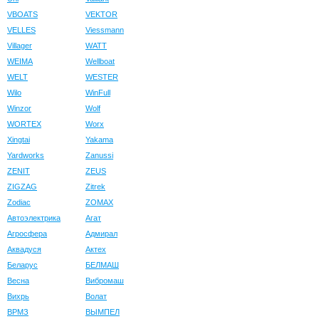
VBOATS
VEKTOR
VELLES
Viessmann
Villager
WATT
WEIMA
Wellboat
WELT
WESTER
Wilo
WinFull
Winzor
Wolf
WORTEX
Worx
Xingtai
Yakama
Yardworks
Zanussi
ZENIT
ZEUS
ZIGZAG
Zitrek
Zodiac
ZOMAX
Автоэлектрика
Агат
Агросфера
Адмирал
Аквадуся
Актех
Беларус
БЕЛМАШ
Весна
Вибромаш
Вихрь
Волат
ВРМЗ
ВЫМПЕЛ