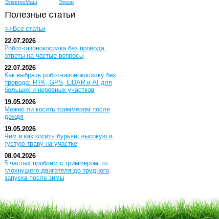
ЭлектроМаш
Энкор
Полезные статьи
>>Все статьи
22.07.2026
Робот-газонокосилка без провода:
ответы на частые вопросы
22.07.2026
Как выбрать робот-газонокосилку без
провода: RTK, GPS, LiDAR и AI для
больших и неровных участков
19.05.2026
Можно ли косить триммером после
дождя
19.05.2026
Чем и как косить бурьян, высокую и
густую траву на участке
08.04.2026
5 частых проблем с триммером: от
глохнущего двигателя до трудного
запуска после зимы