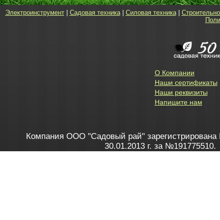
Электроинструмент
|
Садовая техника
|
Силовая техника
|
Строительно
Поли
О Компании
Наши сертификаты
Наши реквизиты
Напишите нам
Компания ООО "Садовый рай" зарегистрирована 
30.01.2013 г. за №191775510.
Зарегистрирован в Торговом реестре 28.02.2013 г. 
Как это работает
до 20:00 пн-пт, с 10:00 до 16:00 
1. Заказываю товар
2. Полу
в Контакт центре
Заби
8 801 100 45 46
Мне 
Бела
e-mail
skype