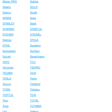
Skiper PRO
Sokkia
Solaris
SOLO
Soteco
South
SPARK
Spec
STANLEY
Stark
STARMIX
STARTUL
STEHER
STEINEL
Steinve
STIGA
STIHL
Sundays
Sunseeker
SunSun
Suzuki
Swarkmann
TAYG
TCC
Tecomec
TEKPAC
TELWIN
Terhi
TESLA
Testo
Tesvor
Thetford
TITAN
Tohatsu
TOPTUL
TOR
Toro
TOTAL
Toua
TOYAMA
Uni
Vaillant