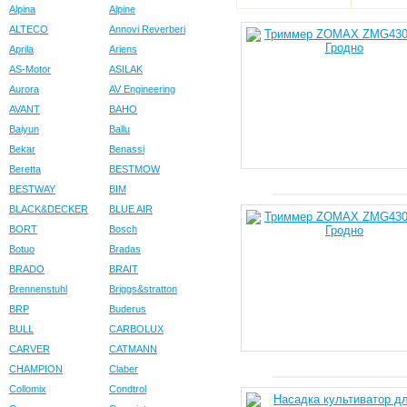
Alpina
Alpine
ALTECO
Annovi Reverberi
Aprila
Ariens
AS-Motor
ASILAK
Aurora
AV Engineering
AVANT
BAHO
Baiyun
Ballu
Bekar
Benassi
Beretta
BESTMOW
BESTWAY
BIM
BLACK&DECKER
BLUE AIR
BORT
Bosch
Botuo
Bradas
BRADO
BRAIT
Brennenstuhl
Briggs&stratton
BRP
Buderus
BULL
CARBOLUX
CARVER
CATMANN
CHAMPION
Claber
Collomix
Condtrol