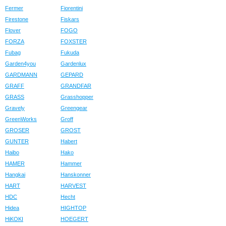
Fermer
Fiorentini
Firestone
Fiskars
Flover
FOGO
FORZA
FOXSTER
Fubag
Fukuda
Garden4you
Gardenlux
GARDMANN
GEPARD
GRAFF
GRANDFAR
GRASS
Grasshopper
Gravely
Greengear
GreenWorks
Groff
GROSER
GROST
GUNTER
Habert
Haibo
Hako
HAMER
Hammer
Hangkai
Hanskonner
HART
HARVEST
HDC
Hecht
Hidea
HIGHTOP
HiKOKI
HOEGERT