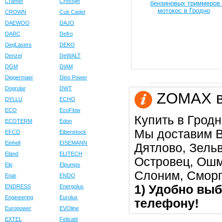
Cramer
Crossjet
CROWN
Cub Cadet
DAEWOO
DAJO
DARC
Defro
DegLasers
DEKO
Denzel
DeWALT
DGM
DIAM
Diggermaer
Dino Power
Dogrular
DWT
ZOMAX в 
DYLLU
ECHO
ECO
EcoFlow
Купить в Гродн
ECOTERM
Edon
Мы доставим В
EFCO
Eibenstock
Einhell
EISEMANN
Дятлово, Зельв
Eland
ELITECH
Островец, Ошм
Elp
Elpumps
Слоним, Сморг
Enar
ENDO
1) Удобно выб
ENDRESS
Energolux
Engineering
Eurolux
телефону!
Europower
EVOline
EXTEL
Felisatti