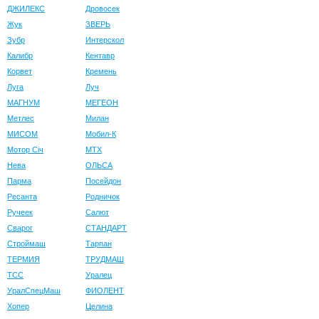
ДЖИЛЕКС
Дровосек
Жук
ЗВЕРЬ
Зубр
Интерскол
Калибр
Кентавр
Корвет
Кремень
Луга
Луч
МАГНУМ
МЕГЕОН
Метлес
Милан
МИСОМ
Мобил-К
Мотор Сiч
МТХ
Нева
ОЛЬСА
Парма
Посейдон
Ресанта
Родничок
Ручеек
Салют
Сварог
СТАНДАРТ
Строймаш
Тарпан
ТЕРМИЯ
ТРУДМАШ
ТСС
Уралец
УралСпецМаш
ФИОЛЕНТ
Хопер
Целина