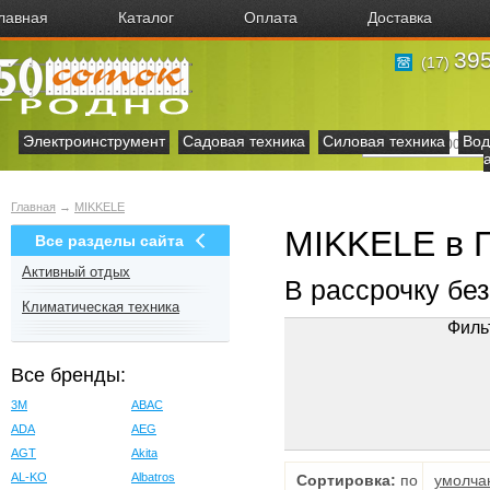
лавная
Каталог
Оплата
Доставка
395
(17)
Электроинструмент
Садовая техника
Силовая техника
Вод
Главная
→
MIKKELE
MIKKELE в 
Все разделы сайта
Активный отдых
В рассрочку бе
Климатическая техника
Филь
Все бренды:
3M
ABAC
ADA
AEG
AGT
Akita
AL-KO
Albatros
Сортировка:
по
умолча