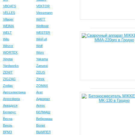
VBOATS
VEKTOR
VELLES
Viessmann
Villager
WATT
WEIMA
Wellboat
WELT
WESTER
Wilo
WinFull
Winzor
Wolf
WORTEX
Worx
Xingtai
Yakama
Yardworks
Zanussi
ZENIT
ZEUS
ZIGZAG
Zitrek
Zodiac
ZOMAX
Автоэлектрика
Агат
Агросфера
Адмирал
Аквадуся
Актех
Беларус
БЕЛМАШ
Весна
Вибромаш
Вихрь
Волат
ВРМЗ
ВЫМПЕЛ