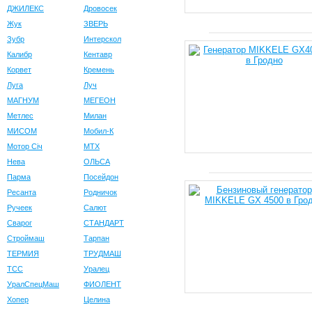
ДЖИЛЕКС
Дровосек
Жук
ЗВЕРЬ
Зубр
Интерскол
Калибр
Кентавр
Корвет
Кремень
Луга
Луч
МАГНУМ
МЕГЕОН
Метлес
Милан
МИСОМ
Мобил-К
Мотор Сiч
МТХ
Нева
ОЛЬСА
Парма
Посейдон
Ресанта
Родничок
Ручеек
Салют
Сварог
СТАНДАРТ
Строймаш
Тарпан
ТЕРМИЯ
ТРУДМАШ
ТСС
Уралец
УралСпецМаш
ФИОЛЕНТ
Хопер
Целина