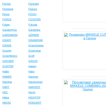
Fermer
Fiorentini
Firestone
Fiskars
Flover
FOGO
FORZA
FOXSTER
Fubag
Fukuda
Garden4you
Gardenlux
GARDMANN
GEPARD
GRAFF
GRANDFAR
GRASS
Grasshopper
Gravely
Greengear
GreenWorks
Groff
GROSER
GROST
GUNTER
Habert
Haibo
Hako
HAMER
Hammer
Hangkai
Hanskonner
HART
HARVEST
HDC
Hecht
Hidea
HIGHTOP
HiKOKI
HOEGERT