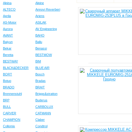
Alpina
Alpine
ALTECO
Annovi Reverberi
Aprila
Ariens
AS-Motor
ASILAK
Aurora
AV Engineering
AVANT
BAHO
Baiyun
Ballu
Bekar
Benassi
Beretta
BESTMOW
BESTWAY
BIM
BLACK&DECKER
BLUE AIR
BORT
Bosch
Botuo
Bradas
BRADO
BRAIT
Brennenstuhl
Briggs&stratton
BRP
Buderus
BULL
CARBOLUX
CARVER
CATMANN
CHAMPION
Claber
Collomix
Condtrol