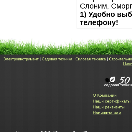
Слоним, Сморг
1) Удобно выб
телефону!
Электроинструмент
|
Садовая техника
|
Силовая техника
|
Строительно
Поли
О Компании
Наши сертификаты
Наши реквизиты
Напишите нам