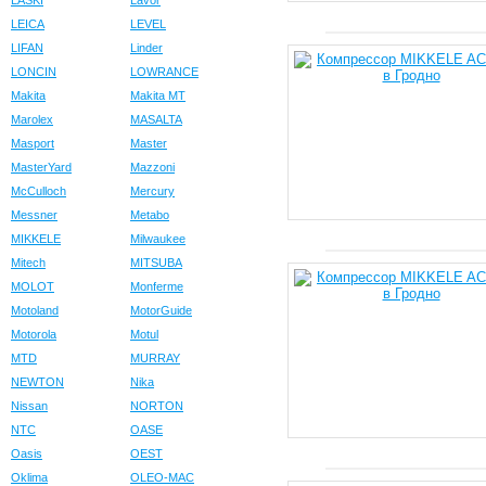
LASKI
Lavor
LEICA
LEVEL
LIFAN
Linder
LONCIN
LOWRANCE
Makita
Makita MT
Marolex
MASALTA
Masport
Master
MasterYard
Mazzoni
McCulloch
Mercury
Messner
Metabo
MIKKELE
Milwaukee
Mitech
MITSUBA
MOLOT
Monferme
Motoland
MotorGuide
Motorola
Motul
MTD
MURRAY
NEWTON
Nika
Nissan
NORTON
NTC
OASE
Oasis
OEST
Oklima
OLEO-MAC