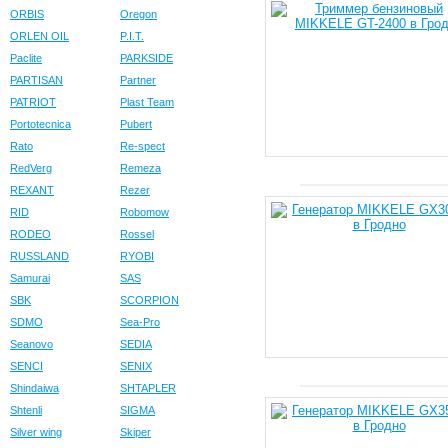
ORBIS
Oregon
ORLEN OIL
P.I.T.
Paclite
PARKSIDE
PARTISAN
Partner
PATRIOT
Plast Team
Portotecnica
Pubert
Rato
Re-spect
RedVerg
Remeza
REXANT
Rezer
RID
Robomow
RODEO
Rossel
RUSSLAND
RYOBI
Samurai
SAS
SBK
SCORPION
SDMO
Sea-Pro
Seanovo
SEDIA
SENCI
SENIX
Shindaiwa
SHTAPLER
Shtenli
SIGMA
Silver wing
Skiper