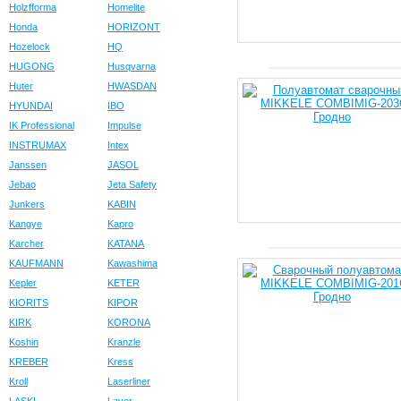
Holzfforma
Homelite
Honda
HORIZONT
Hozelock
HQ
HUGONG
Husqvarna
Huter
HWASDAN
HYUNDAI
IBO
IK Professional
Impulse
INSTRUMAX
Intex
Janssen
JASOL
Jebao
Jeta Safety
Junkers
KABIN
Kangye
Kapro
Karcher
KATANA
KAUFMANN
Kawashima
Kepler
KETER
KIORITS
KIPOR
KIRK
KORONA
Koshin
Kranzle
KREBER
Kress
Kroll
Laserliner