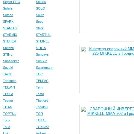
Skiper PRO
Sokkia
Solaris
SOLO
Soteco
South
SPARK
Spec
STANLEY
Stark
STARMIX
STARTUL
STEHER
STEINEL
Steinve
STIGA
STIHL
Sundays
Sunseeker
SunSun
Suzuki
Swarkmann
TAYG
TCC
Tecomec
TEKPAC
TELWIN
Terhi
TESLA
Testo
Tesvor
Thetford
TITAN
Tohatsu
TOPTUL
TOR
Toro
TOTAL
Toua
TOYAMA
Uni
Vaillant