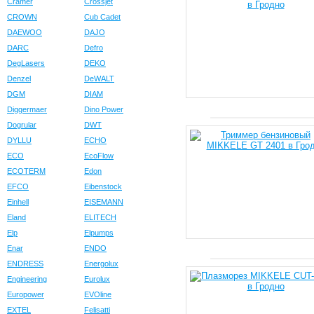
Cramer
Crossjet
CROWN
Cub Cadet
DAEWOO
DAJO
DARC
Defro
DegLasers
DEKO
Denzel
DeWALT
DGM
DIAM
Diggermaer
Dino Power
Dogrular
DWT
DYLLU
ECHO
ECO
EcoFlow
ECOTERM
Edon
EFCO
Eibenstock
Einhell
EISEMANN
Eland
ELITECH
Elp
Elpumps
Enar
ENDO
ENDRESS
Energolux
Engineering
Eurolux
Europower
EVOline
EXTEL
Felisatti