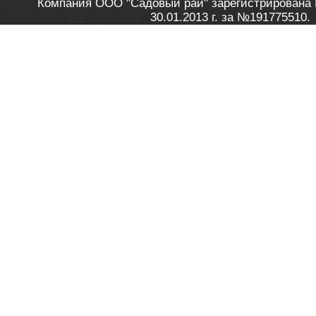
Компания ООО "Садовый рай" зарегистрирована 
30.01.2013 г. за №191775510.
Зарегистрирован в Торговом реестре 28.02.2013 г. 
Как это работает
до 20:00 пн-пт, с 10:00 до 16:00 
1. Заказываю товар
2. Полу
в Контакт центре
Заби
8 801 100 45 46
Мне 
Бела
e-mail
skype
Посмо
На сайте через корзину
Online-консультант