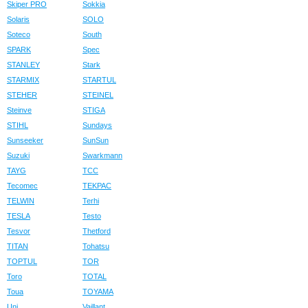
Skiper PRO
Sokkia
Solaris
SOLO
Soteco
South
SPARK
Spec
STANLEY
Stark
STARMIX
STARTUL
STEHER
STEINEL
Steinve
STIGA
STIHL
Sundays
Sunseeker
SunSun
Suzuki
Swarkmann
TAYG
TCC
Tecomec
TEKPAC
TELWIN
Terhi
TESLA
Testo
Tesvor
Thetford
TITAN
Tohatsu
TOPTUL
TOR
Toro
TOTAL
Toua
TOYAMA
Uni
Vaillant