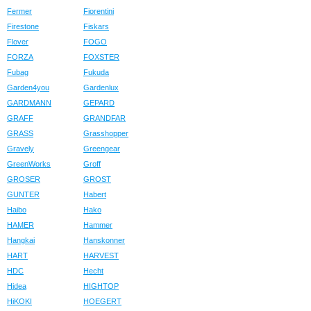
Fermer
Fiorentini
Firestone
Fiskars
Flover
FOGO
FORZA
FOXSTER
Fubag
Fukuda
Garden4you
Gardenlux
GARDMANN
GEPARD
GRAFF
GRANDFAR
GRASS
Grasshopper
Gravely
Greengear
GreenWorks
Groff
GROSER
GROST
GUNTER
Habert
Haibo
Hako
HAMER
Hammer
Hangkai
Hanskonner
HART
HARVEST
HDC
Hecht
Hidea
HIGHTOP
HiKOKI
HOEGERT