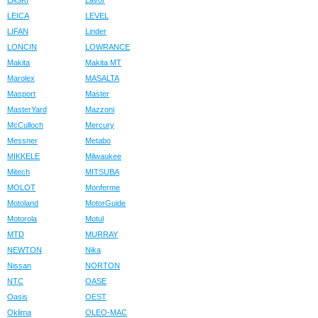
LASKI
Lavor
LEICA
LEVEL
LIFAN
Linder
LONCIN
LOWRANCE
Makita
Makita MT
Marolex
MASALTA
Masport
Master
MasterYard
Mazzoni
McCulloch
Mercury
Messner
Metabo
MIKKELE
Milwaukee
Mitech
MITSUBA
MOLOT
Monferme
Motoland
MotorGuide
Motorola
Motul
MTD
MURRAY
NEWTON
Nika
Nissan
NORTON
NTC
OASE
Oasis
OEST
Oklima
OLEO-MAC