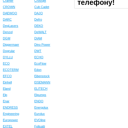
телефону!
Cramer
Crossjet
CROWN
Cub Cadet
DAEWOO
DAJO
DARC
Defro
DegLasers
DEKO
Denzel
DeWALT
DGM
DIAM
Diggermaer
Dino Power
Dogrular
DWT
DYLLU
ECHO
ECO
EcoFlow
ECOTERM
Edon
EFCO
Eibenstock
Einhell
EISEMANN
Eland
ELITECH
Elp
Elpumps
Enar
ENDO
ENDRESS
Energolux
Engineering
Eurolux
Europower
EVOline
EXTEL
Felisatti