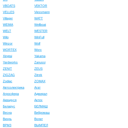
VBOATS
VEKTOR
VELLES
Viessmann
Villager
WATT
WEIMA
Wellboat
WELT
WESTER
Wilo
WinFull
Winzor
Wolf
WORTEX
Worx
Xingtai
Yakama
Yardworks
Zanussi
ZENIT
ZEUS
ZIGZAG
Zitrek
Zodiac
ZOMAX
Автоэлектрика
Агат
Агросфера
Адмирал
Аквадуся
Актех
Беларус
БЕЛМАШ
Весна
Вибромаш
Вихрь
Волат
ВРМЗ
ВЫМПЕЛ