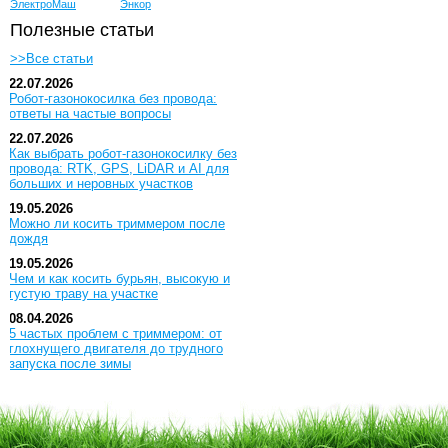
ЭлектроМаш
Энкор
Полезные статьи
>>Все статьи
22.07.2026
Робот-газонокосилка без провода:
ответы на частые вопросы
22.07.2026
Как выбрать робот-газонокосилку без
провода: RTK, GPS, LiDAR и AI для
больших и неровных участков
19.05.2026
Можно ли косить триммером после
дождя
19.05.2026
Чем и как косить бурьян, высокую и
густую траву на участке
08.04.2026
5 частых проблем с триммером: от
глохнущего двигателя до трудного
запуска после зимы