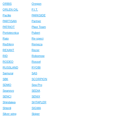
ORBIS
Oregon
ORLEN OIL
P.I.T.
Paclite
PARKSIDE
PARTISAN
Partner
PATRIOT
Plast Team
Portotecnica
Pubert
Rato
Re-spect
RedVerg
Remeza
REXANT
Rezer
RID
Robomow
RODEO
Rossel
RUSSLAND
RYOBI
Samurai
SAS
SBK
SCORPION
SDMO
Sea-Pro
Seanovo
SEDIA
SENCI
SENIX
Shindaiwa
SHTAPLER
Shtenli
SIGMA
Silver wing
Skiper