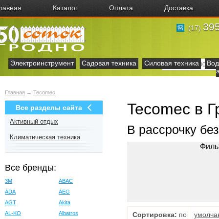
лавная
Каталог
Оплата
Доставка
395
(17)
Электроинструмент
Садовая техника
Силовая техника
Вод
Главная
→
Tecomec
Tecomec в Г
Все разделы сайта
Активный отдых
В рассрочку бе
Климатическая техника
Филь
Все бренды:
3M
ABAC
ADA
AEG
AGT
Akita
AL-KO
Albatros
Сортировка:
по
умолча