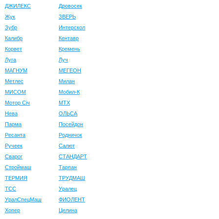
ДЖИЛЕКС
Дровосек
Жук
ЗВЕРЬ
Зубр
Интерскол
Калибр
Кентавр
Корвет
Кремень
Луга
Луч
МАГНУМ
МЕГЕОН
Метлес
Милан
МИСОМ
Мобил-К
Мотор Сiч
МТХ
Нева
ОЛЬСА
Парма
Посейдон
Ресанта
Родничок
Ручеек
Салют
Сварог
СТАНДАРТ
Строймаш
Тарпан
ТЕРМИЯ
ТРУДМАШ
ТСС
Уралец
УралСпецМаш
ФИОЛЕНТ
Хопер
Целина