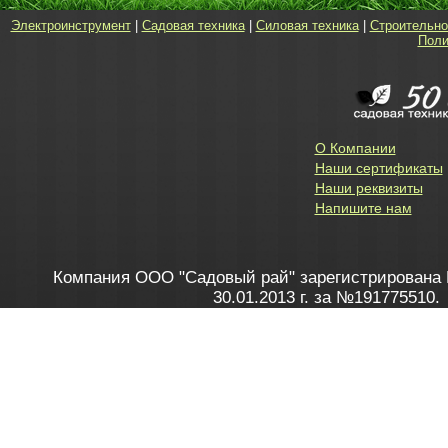
Электроинструмент
|
Садовая техника
|
Силовая техника
|
Строительно
Поли
О Компании
Наши сертификаты
Наши реквизиты
Напишите нам
Компания ООО "Садовый рай" зарегистрирована 
30.01.2013 г. за №191775510.
Зарегистрирован в Торговом реестре 28.02.2013 г. 
Как это работает
до 20:00 пн-пт, с 10:00 до 16:00 
1. Заказываю товар
2. Полу
в Контакт центре
Заби
8 801 100 45 46
Мне 
Бела
e-mail
skype