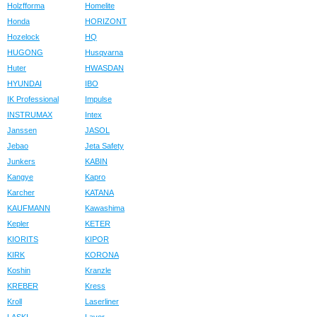
Holzfforma
Homelite
Honda
HORIZONT
Hozelock
HQ
HUGONG
Husqvarna
Huter
HWASDAN
HYUNDAI
IBO
IK Professional
Impulse
INSTRUMAX
Intex
Janssen
JASOL
Jebao
Jeta Safety
Junkers
KABIN
Kangye
Kapro
Karcher
KATANA
KAUFMANN
Kawashima
Kepler
KETER
KIORITS
KIPOR
KIRK
KORONA
Koshin
Kranzle
KREBER
Kress
Kroll
Laserliner