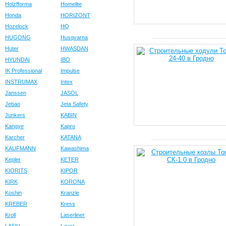
Holzfforma
Homelite
Honda
HORIZONT
Hozelock
HQ
HUGONG
Husqvarna
Huter
HWASDAN
HYUNDAI
IBO
IK Professional
Impulse
INSTRUMAX
Intex
Janssen
JASOL
Jebao
Jeta Safety
Junkers
KABIN
Kangye
Kapro
Karcher
KATANA
KAUFMANN
Kawashima
Kepler
KETER
KIORITS
KIPOR
KIRK
KORONA
Koshin
Kranzle
KREBER
Kress
Kroll
Laserliner