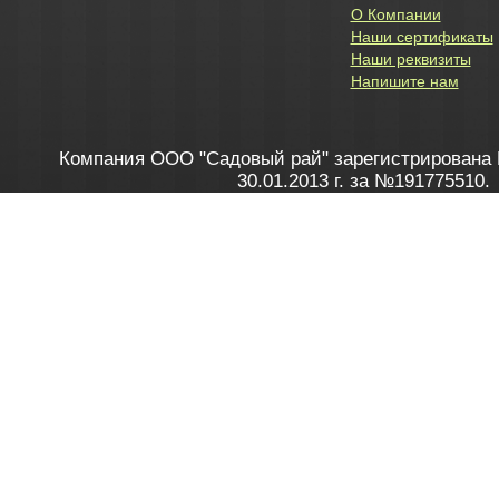
О Компании
Наши сертификаты
Наши реквизиты
Напишите нам
Компания ООО "Садовый рай" зарегистрирована 
30.01.2013 г. за №191775510.
Зарегистрирован в Торговом реестре 28.02.2013 г. 
Как это работает
до 20:00 пн-пт, с 10:00 до 16:00 
1. Заказываю товар
2. Полу
в Контакт центре
Заби
8 801 100 45 46
Мне 
Бела
e-mail
skype
Посмо
На сайте через корзину
Online-консультант