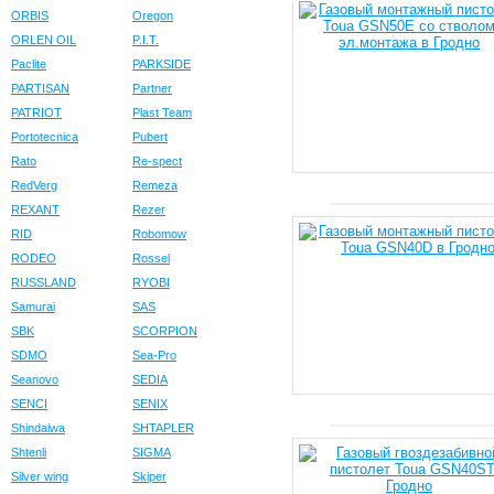
ORBIS
Oregon
ORLEN OIL
P.I.T.
Paclite
PARKSIDE
PARTISAN
Partner
PATRIOT
Plast Team
Portotecnica
Pubert
Rato
Re-spect
RedVerg
Remeza
REXANT
Rezer
RID
Robomow
RODEO
Rossel
RUSSLAND
RYOBI
Samurai
SAS
SBK
SCORPION
SDMO
Sea-Pro
Seanovo
SEDIA
SENCI
SENIX
Shindaiwa
SHTAPLER
Shtenli
SIGMA
Silver wing
Skiper