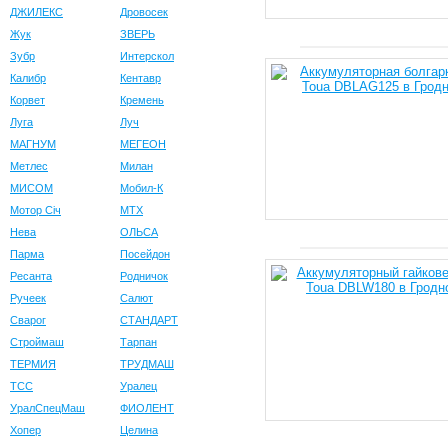
ДЖИЛЕКС
Дровосек
Жук
ЗВЕРЬ
Зубр
Интерскол
Калибр
Кентавр
Корвет
Кремень
Луга
Луч
МАГНУМ
МЕГЕОН
Метлес
Милан
МИСОМ
Мобил-К
Мотор Сiч
МТХ
Нева
ОЛЬСА
Парма
Посейдон
Ресанта
Родничок
Ручеек
Салют
Сварог
СТАНДАРТ
Строймаш
Тарпан
ТЕРМИЯ
ТРУДМАШ
ТСС
Уралец
УралСпецМаш
ФИОЛЕНТ
Хопер
Целина