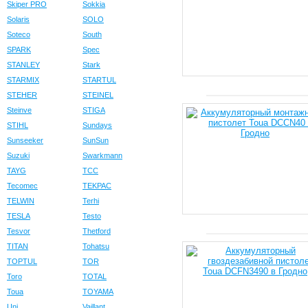
Skiper PRO
Sokkia
Solaris
SOLO
Soteco
South
SPARK
Spec
STANLEY
Stark
STARMIX
STARTUL
STEHER
STEINEL
Steinve
STIGA
STIHL
Sundays
Sunseeker
SunSun
Suzuki
Swarkmann
TAYG
TCC
Tecomec
TEKPAC
TELWIN
Terhi
TESLA
Testo
Tesvor
Thetford
TITAN
Tohatsu
TOPTUL
TOR
Toro
TOTAL
Toua
TOYAMA
Uni
Vaillant