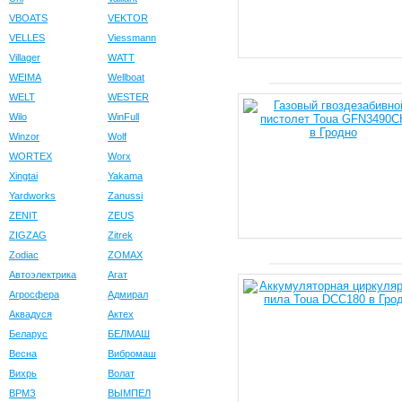
VBOATS
VEKTOR
VELLES
Viessmann
Villager
WATT
WEIMA
Wellboat
WELT
WESTER
Wilo
WinFull
Winzor
Wolf
WORTEX
Worx
Xingtai
Yakama
Yardworks
Zanussi
ZENIT
ZEUS
ZIGZAG
Zitrek
Zodiac
ZOMAX
Автоэлектрика
Агат
Агросфера
Адмирал
Аквадуся
Актех
Беларус
БЕЛМАШ
Весна
Вибромаш
Вихрь
Волат
ВРМЗ
ВЫМПЕЛ