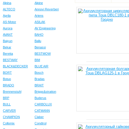
Alpina
Alpine
ALTECO
Annovi Reverberi
Aprila
Ariens
AS-Motor
ASILAK
Aurora
AV Engineering
AVANT
BAHO
Baiyun
Ballu
Bekar
Benassi
Beretta
BESTMOW
BESTWAY
BIM
BLACK&DECKER
BLUE AIR
BORT
Bosch
Botuo
Bradas
BRADO
BRAIT
Brennenstuhl
Briggs&stratton
BRP
Buderus
BULL
CARBOLUX
CARVER
CATMANN
CHAMPION
Claber
Collomix
Condtrol