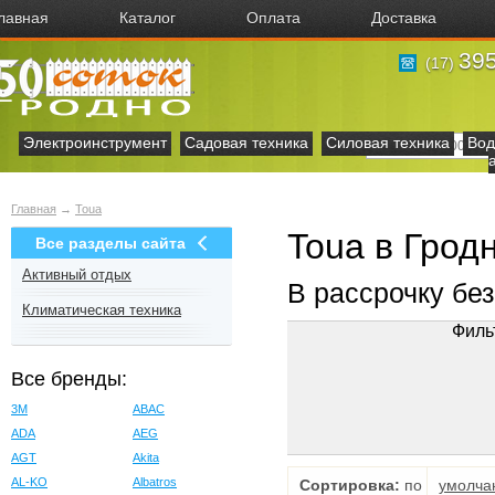
лавная
Каталог
Оплата
Доставка
395
(17)
Электроинструмент
Садовая техника
Силовая техника
Вод
Главная
→
Toua
Toua в Грод
Все разделы сайта
Активный отдых
В рассрочку бе
Климатическая техника
Филь
Все бренды:
3M
ABAC
ADA
AEG
AGT
Akita
AL-KO
Albatros
Сортировка:
по
умолча