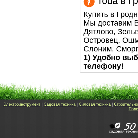
Toua в Г
Купить в Гродн
Мы доставим В
Дятлово, Зельв
Островец, Ошм
Слоним, Сморг
1) Удобно выб
телефону!
Электроинструмент
|
Садовая техника
|
Силовая техника
|
Строительно
Поли