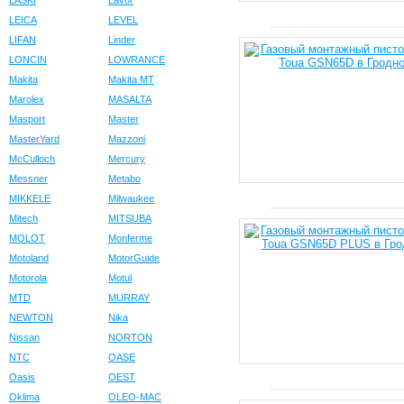
LASKI
Lavor
LEICA
LEVEL
LIFAN
Linder
LONCIN
LOWRANCE
Makita
Makita MT
Marolex
MASALTA
Masport
Master
MasterYard
Mazzoni
McCulloch
Mercury
Messner
Metabo
MIKKELE
Milwaukee
Mitech
MITSUBA
MOLOT
Monferme
Motoland
MotorGuide
Motorola
Motul
MTD
MURRAY
NEWTON
Nika
Nissan
NORTON
NTC
OASE
Oasis
OEST
Oklima
OLEO-MAC