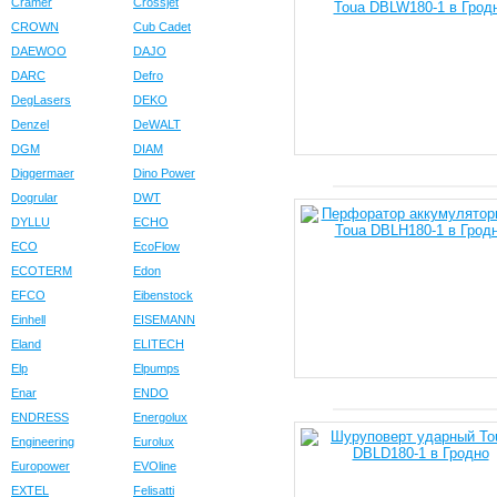
Cramer
Crossjet
CROWN
Cub Cadet
DAEWOO
DAJO
DARC
Defro
DegLasers
DEKO
Denzel
DeWALT
DGM
DIAM
Diggermaer
Dino Power
Dogrular
DWT
DYLLU
ECHO
ECO
EcoFlow
ECOTERM
Edon
EFCO
Eibenstock
Einhell
EISEMANN
Eland
ELITECH
Elp
Elpumps
Enar
ENDO
ENDRESS
Energolux
Engineering
Eurolux
Europower
EVOline
EXTEL
Felisatti