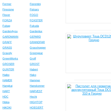
Fermer
Fiorentini
Firestone
Fiskars
Flover
FOGO
FORZA
FOXSTER
Fubag
Fukuda
Garden4you
Gardenlux
GARDMANN
GEPARD
GRAFF
GRANDFAR
GRASS
Grasshopper
Gravely
Greengear
GreenWorks
Groff
GROSER
GROST
GUNTER
Habert
Haibo
Hako
HAMER
Hammer
Hangkai
Hanskonner
HART
HARVEST
HDC
Hecht
Hidea
HIGHTOP
HiKOKI
HOEGERT