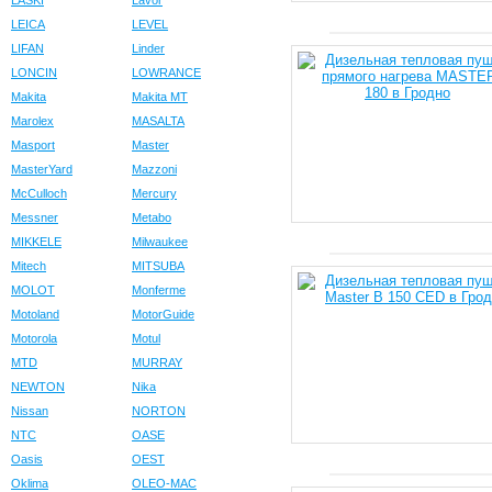
LASKI
Lavor
LEICA
LEVEL
LIFAN
Linder
LONCIN
LOWRANCE
Makita
Makita MT
Marolex
MASALTA
Masport
Master
MasterYard
Mazzoni
McCulloch
Mercury
Messner
Metabo
MIKKELE
Milwaukee
Mitech
MITSUBA
MOLOT
Monferme
Motoland
MotorGuide
Motorola
Motul
MTD
MURRAY
NEWTON
Nika
Nissan
NORTON
NTC
OASE
Oasis
OEST
Oklima
OLEO-MAC