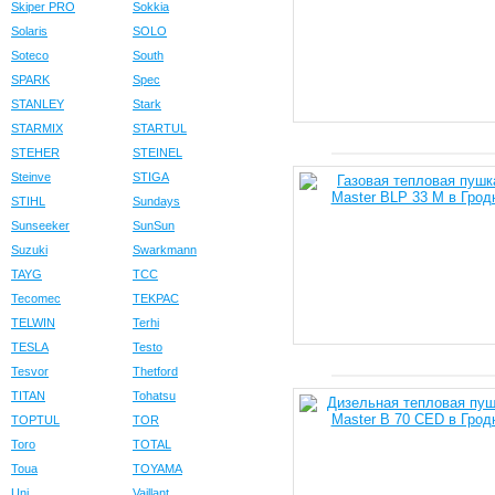
Skiper PRO
Sokkia
Solaris
SOLO
Soteco
South
SPARK
Spec
STANLEY
Stark
STARMIX
STARTUL
STEHER
STEINEL
Steinve
STIGA
STIHL
Sundays
Sunseeker
SunSun
Suzuki
Swarkmann
TAYG
TCC
Tecomec
TEKPAC
TELWIN
Terhi
TESLA
Testo
Tesvor
Thetford
TITAN
Tohatsu
TOPTUL
TOR
Toro
TOTAL
Toua
TOYAMA
Uni
Vaillant