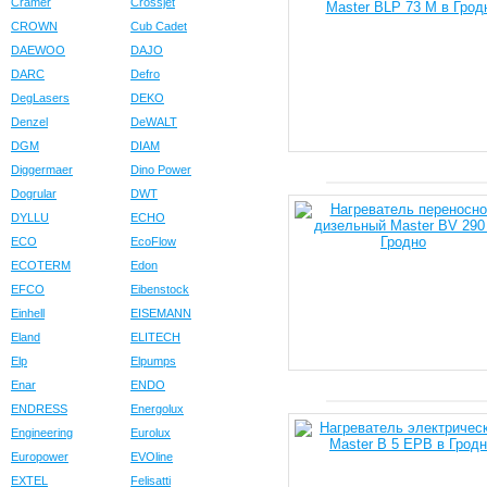
Cramer
Crossjet
CROWN
Cub Cadet
DAEWOO
DAJO
DARC
Defro
DegLasers
DEKO
Denzel
DeWALT
DGM
DIAM
Diggermaer
Dino Power
Dogrular
DWT
DYLLU
ECHO
ECO
EcoFlow
ECOTERM
Edon
EFCO
Eibenstock
Einhell
EISEMANN
Eland
ELITECH
Elp
Elpumps
Enar
ENDO
ENDRESS
Energolux
Engineering
Eurolux
Europower
EVOline
EXTEL
Felisatti