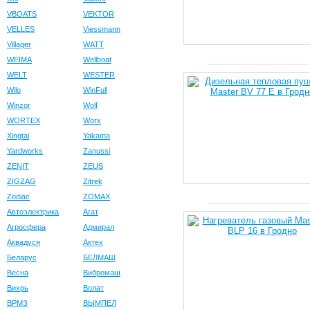
VBOATS
VEKTOR
VELLES
Viessmann
Villager
WATT
WEIMA
Wellboat
WELT
WESTER
Wilo
WinFull
Winzor
Wolf
WORTEX
Worx
Xingtai
Yakama
Yardworks
Zanussi
ZENIT
ZEUS
ZIGZAG
Zitrek
Zodiac
ZOMAX
Автоэлектрика
Агат
Агросфера
Адмирал
Аквадуся
Актех
Беларус
БЕЛМАШ
Весна
Вибромаш
Вихрь
Волат
ВРМЗ
ВЫМПЕЛ