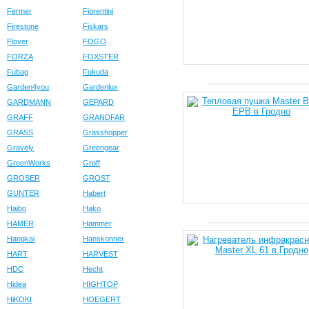
Fermer
Fiorentini
Firestone
Fiskars
Flover
FOGO
FORZA
FOXSTER
Fubag
Fukuda
Garden4you
Gardenlux
GARDMANN
GEPARD
GRAFF
GRANDFAR
GRASS
Grasshopper
Gravely
Greengear
GreenWorks
Groff
GROSER
GROST
GUNTER
Habert
Haibo
Hako
HAMER
Hammer
Hangkai
Hanskonner
HART
HARVEST
HDC
Hecht
Hidea
HIGHTOP
HiKOKI
HOEGERT