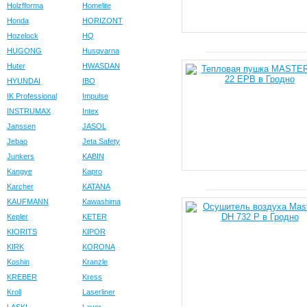
Holzfforma
Homelite
Honda
HORIZONT
Hozelock
HQ
HUGONG
Husqvarna
Huter
HWASDAN
HYUNDAI
IBO
IK Professional
Impulse
INSTRUMAX
Intex
Janssen
JASOL
Jebao
Jeta Safety
Junkers
KABIN
Kangye
Kapro
Karcher
KATANA
KAUFMANN
Kawashima
Kepler
KETER
KIORITS
KIPOR
KIRK
KORONA
Koshin
Kranzle
KREBER
Kress
Kroll
Laserliner