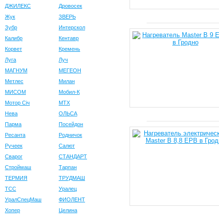
ДЖИЛЕКС
Дровосек
Жук
ЗВЕРЬ
Зубр
Интерскол
Калибр
Кентавр
Корвет
Кремень
Луга
Луч
МАГНУМ
МЕГЕОН
Метлес
Милан
МИСОМ
Мобил-К
Мотор Сiч
МТХ
Нева
ОЛЬСА
Парма
Посейдон
Ресанта
Родничок
Ручеек
Салют
Сварог
СТАНДАРТ
Строймаш
Тарпан
ТЕРМИЯ
ТРУДМАШ
ТСС
Уралец
УралСпецМаш
ФИОЛЕНТ
Хопер
Целина