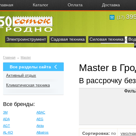
лавная
Каталог
Оплата
Доставка
395
(17)
Электроинструмент
Садовая техника
Силовая техника
Вод
Главная
→
Master
Master в Гр
Все разделы сайта
Активный отдых
В рассрочку бе
Климатическая техника
Филь
Все бренды:
3M
ABAC
ADA
AEG
AGT
Akita
AL-KO
Albatros
Сортировка:
по
умолча