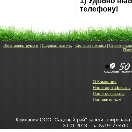
1) Удобно выб
телефону!
Электроинструмент
|
Садовая техника
|
Силовая техника
|
Строительно
Поли
О Компании
Наши сертификаты
Наши реквизиты
Напишите нам
Компания ООО "Садовый рай" зарегистрирована 
30.01.2013 г. за №191775510.
Зарегистрирован в Торговом реестре 28.02.2013 г. 