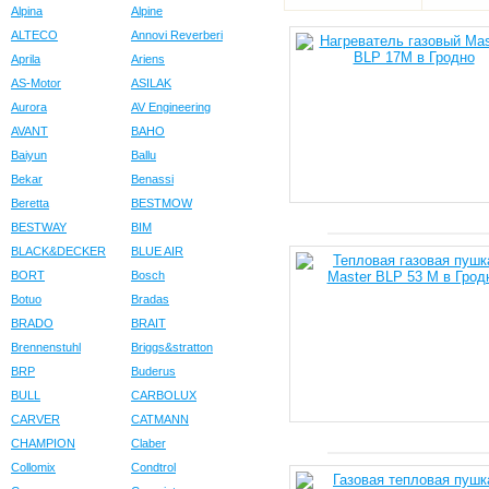
Alpina
Alpine
ALTECO
Annovi Reverberi
Aprila
Ariens
AS-Motor
ASILAK
Aurora
AV Engineering
AVANT
BAHO
Baiyun
Ballu
Bekar
Benassi
Beretta
BESTMOW
BESTWAY
BIM
BLACK&DECKER
BLUE AIR
BORT
Bosch
Botuo
Bradas
BRADO
BRAIT
Brennenstuhl
Briggs&stratton
BRP
Buderus
BULL
CARBOLUX
CARVER
CATMANN
CHAMPION
Claber
Collomix
Condtrol