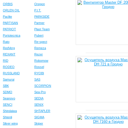
ORBIS
Oregon
ORLEN OIL
P.I.T.
Paclite
PARKSIDE
PARTISAN
Partner
PATRIOT
Plast Team
Portotecnica
Pubert
Rato
Re-spect
RedVerg
Remeza
REXANT
Rezer
RID
Robomow
RODEO
Rossel
RUSSLAND
RYOBI
Samurai
SAS
SBK
SCORPION
SDMO
Sea-Pro
Seanovo
SEDIA
SENCI
SENIX
Shindaiwa
SHTAPLER
Shtenli
SIGMA
Silver wing
Skiper