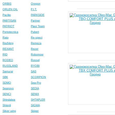
ORBIS
Oregon
ORLEN OIL
P.I.T.
Paclite
PARKSIDE
PARTISAN
Partner
PATRIOT
Plast Team
Portotecnica
Pubert
Rato
Re-spect
RedVerg
Remeza
REXANT
Rezer
RID
Robomow
RODEO
Rossel
RUSSLAND
RYOBI
Samurai
SAS
SBK
SCORPION
SDMO
Sea-Pro
Seanovo
SEDIA
SENCI
SENIX
Shindaiwa
SHTAPLER
Shtenli
SIGMA
Silver wing
Skiper