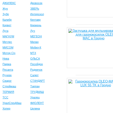
ДЖИЛЕКС
Дровосек
Жук
ЗВЕРЬ
Зубр
Интерскол
Калибр
Кентавр
Корвет
Кремень
Луга
Луч
МАГНУМ
МЕГЕОН
Метлес
Милан
МИСОМ
Мобил-К
Мотор Сiч
МТХ
Нева
ОЛЬСА
Парма
Посейдон
Ресанта
Родничок
Ручеек
Салют
Сварог
СТАНДАРТ
Строймаш
Тарпан
ТЕРМИЯ
ТРУДМАШ
ТСС
Уралец
УралСпецМаш
ФИОЛЕНТ
Хопер
Целина