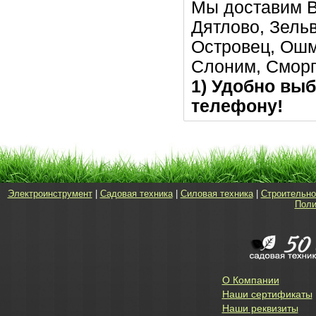
Мы доставим В
Дятлово, Зельв
Островец, Ошм
Слоним, Сморг
1) Удобно выб
телефону!
Электроинструмент
|
Садовая техника
|
Силовая техника
|
Строительно
Поли
О Компании
Наши сертификаты
Наши реквизиты