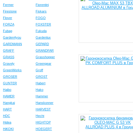
Fermer
Fiorentini
Firestone
Fiskars
Flover
FOGO
FORZA
FOXSTER
Fubag
Fukuda
Garden4you
Gardenlux
GARDMANN
GEPARD
GRAFF
GRANDFAR
GRASS
Grasshopper
Gravely
Greengear
GreenWorks
Groff
GROSER
GROST
GUNTER
Habert
Haibo
Hako
HAMER
Hammer
Hangkai
Hanskonner
HART
HARVEST
HDC
Hecht
Hidea
HIGHTOP
HiKOKI
HOEGERT