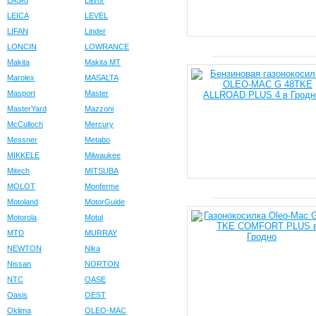
LASKI
Lavor
LEICA
LEVEL
LIFAN
Linder
LONCIN
LOWRANCE
Makita
Makita MT
Marolex
MASALTA
Masport
Master
MasterYard
Mazzoni
McCulloch
Mercury
Messner
Metabo
MIKKELE
Milwaukee
Mitech
MITSUBA
MOLOT
Monferme
Motoland
MotorGuide
Motorola
Motul
MTD
MURRAY
NEWTON
Nika
Nissan
NORTON
NTC
OASE
Oasis
OEST
Oklima
OLEO-MAC