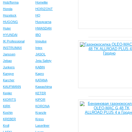
Holzfforma
Homelite
Honda
HORIZONT
Hozelock
HQ
HUGONG
Husqvarna
Huter
HWASDAN
HYUNDAI
IBO
IK Professional
Impulse
INSTRUMAX
Intex
Janssen
JASOL
Jebao
Jeta Safety
Junkers
KABIN
Kangye
Kapro
Karcher
KATANA
KAUFMANN
Kawashima
Kepler
KETER
KIORITS
KIPOR
KIRK
KORONA
Koshin
Kranzle
KREBER
Kress
Kroll
Laserliner