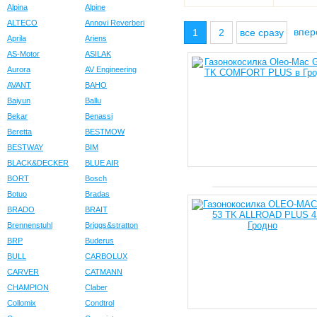
Alpina
Alpine
ALTECO
Annovi Reverberi
впе
1
2
все сразу
Aprila
Ariens
AS-Motor
ASILAK
Aurora
AV Engineering
AVANT
BAHO
Baiyun
Ballu
Bekar
Benassi
Beretta
BESTMOW
BESTWAY
BIM
BLACK&DECKER
BLUE AIR
BORT
Bosch
Botuo
Bradas
BRADO
BRAIT
Brennenstuhl
Briggs&stratton
BRP
Buderus
BULL
CARBOLUX
CARVER
CATMANN
CHAMPION
Claber
Collomix
Condtrol