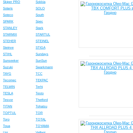
Skiper PRO
Sokkia
Solaris
SOLO
Soteco
South
SPARK
Spec
STANLEY
Stark
STARMIX
STARTUL
STEHER
STEINEL
Steinve
STIGA
STIHL
Sundays
Sunseeker
SunSun
Suzuki
Swarkmann
TAYG
TCC
Tecomec
TEKPAC
TELWIN
Terhi
TESLA
Testo
Tesvor
Thetford
TITAN
Tohatsu
TOPTUL
TOR
Toro
TOTAL
Toua
TOYAMA
Uni
Vaillant