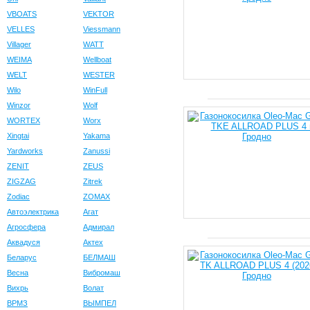
VBOATS
VEKTOR
VELLES
Viessmann
Villager
WATT
WEIMA
Wellboat
WELT
WESTER
Wilo
WinFull
Winzor
Wolf
WORTEX
Worx
Xingtai
Yakama
Yardworks
Zanussi
ZENIT
ZEUS
ZIGZAG
Zitrek
Zodiac
ZOMAX
Автоэлектрика
Агат
Агросфера
Адмирал
Аквадуся
Актех
Беларус
БЕЛМАШ
Весна
Вибромаш
Вихрь
Волат
ВРМЗ
ВЫМПЕЛ