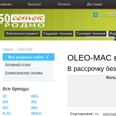
лавная
Каталог
Оплата
Доставка
395
(17)
Электроинструмент
Садовая техника
Силовая техника
Вод
Главная
→
OLEO-MAC
OLEO-MAC в
Все разделы сайта
Активный отдых
В рассрочку бе
Климатическая техника
Филь
Все бренды:
3M
ABAC
ADA
AEG
AGT
Akita
AL-KO
Albatros
Сортировка:
по
умолча