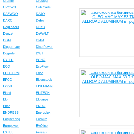
Cramer
Crossjet
CROWN
Cub Cadet
DAEWOO
DAJO
DARC
Defro
DegLasers
DEKO
Denzel
DeWALT
DGM
DIAM
Diggermaer
Dino Power
Dogrular
DWT
DYLLU
ECHO
ECO
EcoFlow
ECOTERM
Edon
EFCO
Eibenstock
Einhell
EISEMANN
Eland
ELITECH
Elp
Elpumps
Enar
ENDO
ENDRESS
Energolux
Engineering
Eurolux
Europower
EVOline
EXTEL
Felisatti