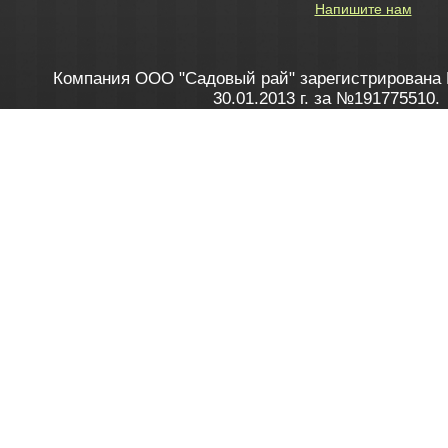
Напишите нам
Компания ООО "Садовый рай" зарегистрирована 
30.01.2013 г. за №191775510.
Зарегистрирован в Торговом реестре 28.02.2013 г. 
Как это работает
до 20:00 пн-пт, с 10:00 до 16:00 
1. Заказываю товар
2. Полу
в Контакт центре
Заби
8 801 100 45 46
Мне 
Бела
e-mail
skype
Посмо
На сайте через корзину
Online-консультант