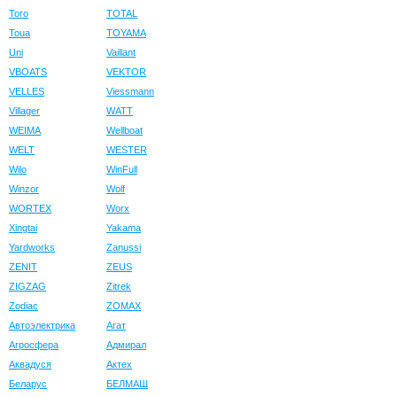
Toro
TOTAL
Toua
TOYAMA
Uni
Vaillant
VBOATS
VEKTOR
VELLES
Viessmann
Villager
WATT
WEIMA
Wellboat
WELT
WESTER
Wilo
WinFull
Winzor
Wolf
WORTEX
Worx
Xingtai
Yakama
Yardworks
Zanussi
ZENIT
ZEUS
ZIGZAG
Zitrek
Zodiac
ZOMAX
Автоэлектрика
Агат
Агросфера
Адмирал
Аквадуся
Актех
Беларус
БЕЛМАШ