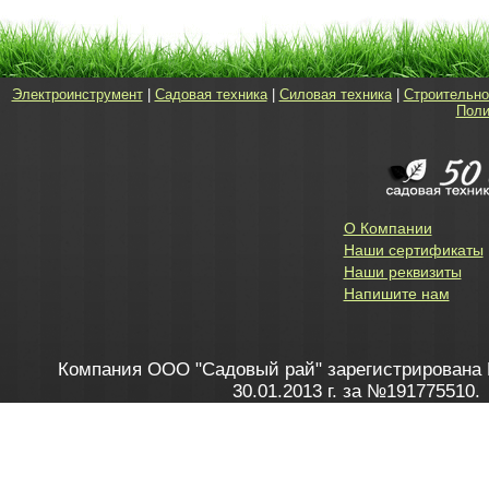
Электроинструмент
|
Садовая техника
|
Силовая техника
|
Строительно
Поли
О Компании
Наши сертификаты
Наши реквизиты
Напишите нам
Компания ООО "Садовый рай" зарегистрирована 
30.01.2013 г. за №191775510.
Зарегистрирован в Торговом реестре 28.02.2013 г. 
Как это работает
до 20:00 пн-пт, с 10:00 до 16:00 
1. Заказываю товар
2. Полу