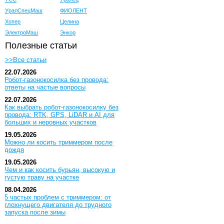
УралСпецМаш
ФИОЛЕНТ
Хопер
Целина
ЭлектроМаш
Энкор
Полезные статьи
>>Все статьи
22.07.2026
Робот-газонокосилка без провода:
ответы на частые вопросы
22.07.2026
Как выбрать робот-газонокосилку без
провода: RTK, GPS, LiDAR и AI для
больших и неровных участков
19.05.2026
Можно ли косить триммером после
дождя
19.05.2026
Чем и как косить бурьян, высокую и
густую траву на участке
08.04.2026
5 частых проблем с триммером: от
глохнущего двигателя до трудного
запуска после зимы