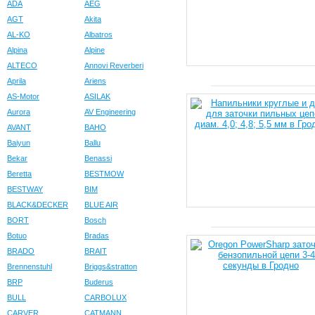
ADA
AEG
AGT
Akita
AL-KO
Albatros
Alpina
Alpine
ALTECO
Annovi Reverberi
Aprila
Ariens
AS-Motor
ASILAK
Aurora
AV Engineering
AVANT
BAHO
Baiyun
Ballu
Bekar
Benassi
Beretta
BESTMOW
BESTWAY
BIM
BLACK&DECKER
BLUE AIR
BORT
Bosch
Botuo
Bradas
BRADO
BRAIT
Brennenstuhl
Briggs&stratton
BRP
Buderus
BULL
CARBOLUX
CARVER
CATMANN