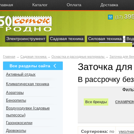
лавная
Каталог
Оплата
Доставка
395
(17)
Электроинструмент
Садовая техника
Силовая техника
Вод
Главная
→
Садовая техника
→
Оснастка и расходные материалы
→
Заточка для бе
Заточка для
Все разделы сайта
Активный отдых
В рассрочку бе
Климатическая техника
Филь
Аэраторы
Бензопилы
Все бренды
CHAMPIO
Воздуходувки (садовые
пылесосы)
Газонокосилки
Дровоколы
Сортировка:
по
умолча