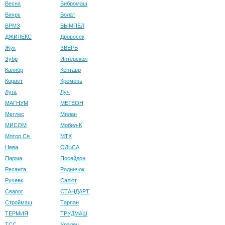
Весна
Вибромаш
Вихрь
Волат
ВРМЗ
ВЫМПЕЛ
ДЖИЛЕКС
Дровосек
Жук
ЗВЕРЬ
Зубр
Интерскол
Калибр
Кентавр
Корвет
Кремень
Луга
Луч
МАГНУМ
МЕГЕОН
Метлес
Милан
МИСОМ
Мобил-К
Мотор Сiч
МТХ
Нева
ОЛЬСА
Парма
Посейдон
Ресанта
Родничок
Ручеек
Салют
Сварог
СТАНДАРТ
Строймаш
Тарпан
ТЕРМИЯ
ТРУДМАШ
ТСС
Уралец