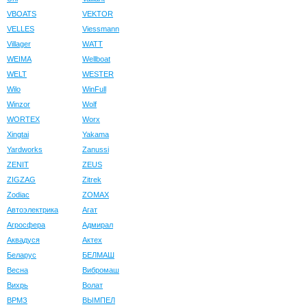
VBOATS
VEKTOR
VELLES
Viessmann
Villager
WATT
WEIMA
Wellboat
WELT
WESTER
Wilo
WinFull
Winzor
Wolf
WORTEX
Worx
Xingtai
Yakama
Yardworks
Zanussi
ZENIT
ZEUS
ZIGZAG
Zitrek
Zodiac
ZOMAX
Автоэлектрика
Агат
Агросфера
Адмирал
Аквадуся
Актех
Беларус
БЕЛМАШ
Весна
Вибромаш
Вихрь
Волат
ВРМЗ
ВЫМПЕЛ