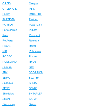
ORBIS
Oregon
ORLEN OIL
P.I.T.
Paclite
PARKSIDE
PARTISAN
Partner
PATRIOT
Plast Team
Portotecnica
Pubert
Rato
Re-spect
RedVerg
Remeza
REXANT
Rezer
RID
Robomow
RODEO
Rossel
RUSSLAND
RYOBI
Samurai
SAS
SBK
SCORPION
SDMO
Sea-Pro
Seanovo
SEDIA
SENCI
SENIX
Shindaiwa
SHTAPLER
Shtenli
SIGMA
Silver wing
Skiper