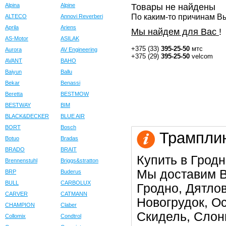
Alpina
Alpine
Товары не найдены
По каким-то причинам Вы
ALTECO
Annovi Reverberi
Aprila
Ariens
Мы найдем для Вас
!
AS-Motor
ASILAK
+375 (33)
395-25-50
мтс
Aurora
AV Engineering
+375 (29)
395-25-50
velcom
AVANT
BAHO
Baiyun
Ballu
Bekar
Benassi
Beretta
BESTMOW
BESTWAY
BIM
BLACK&DECKER
BLUE AIR
BORT
Bosch
Трамплин
Botuo
Bradas
BRADO
BRAIT
Купить в Гродн
Brennenstuhl
Briggs&stratton
Мы доставим В
BRP
Buderus
BULL
CARBOLUX
Гродно, Дятлов
CARVER
CATMANN
Новогрудок, О
CHAMPION
Claber
Скидель, Слон
Collomix
Condtrol