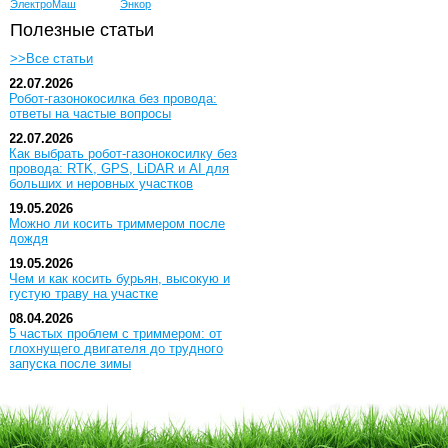
ЭлектроМаш
Энкор
Полезные статьи
>>Все статьи
22.07.2026
Робот-газонокосилка без провода:
ответы на частые вопросы
22.07.2026
Как выбрать робот-газонокосилку без
провода: RTK, GPS, LiDAR и AI для
больших и неровных участков
19.05.2026
Можно ли косить триммером после
дождя
19.05.2026
Чем и как косить бурьян, высокую и
густую траву на участке
08.04.2026
5 частых проблем с триммером: от
глохнущего двигателя до трудного
запуска после зимы