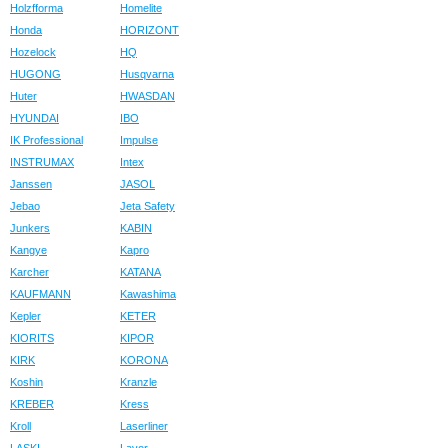
Holzfforma
Homelite
Honda
HORIZONT
Hozelock
HQ
HUGONG
Husqvarna
Huter
HWASDAN
HYUNDAI
IBO
IK Professional
Impulse
INSTRUMAX
Intex
Janssen
JASOL
Jebao
Jeta Safety
Junkers
KABIN
Kangye
Kapro
Karcher
KATANA
KAUFMANN
Kawashima
Kepler
KETER
KIORITS
KIPOR
KIRK
KORONA
Koshin
Kranzle
KREBER
Kress
Kroll
Laserliner