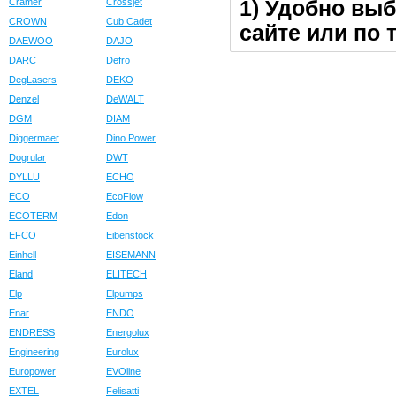
1) Удобно выб
Cramer
Crossjet
CROWN
Cub Cadet
сайте или по 
DAEWOO
DAJO
DARC
Defro
DegLasers
DEKO
Denzel
DeWALT
DGM
DIAM
Diggermaer
Dino Power
Dogrular
DWT
DYLLU
ECHO
ECO
EcoFlow
ECOTERM
Edon
EFCO
Eibenstock
Einhell
EISEMANN
Eland
ELITECH
Elp
Elpumps
Enar
ENDO
ENDRESS
Energolux
Engineering
Eurolux
Europower
EVOline
EXTEL
Felisatti