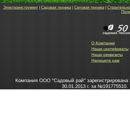
Электроинструмент
|
Садовая техника
|
Силовая техника
|
Строительно
Поли
О Компании
Наши сертификаты
Наши реквизиты
Напишите нам
Компания ООО "Садовый рай" зарегистрирована 
30.01.2013 г. за №191775510.
Зарегистрирован в Торговом реестре 28.02.2013 г. 
Как это работает
до 20:00 пн-пт, с 10:00 до 16:00 
1. Заказываю товар
2. Полу
в Контакт центре
Заби
8 801 100 45 46
Мне 
Бела
e-mail
skype