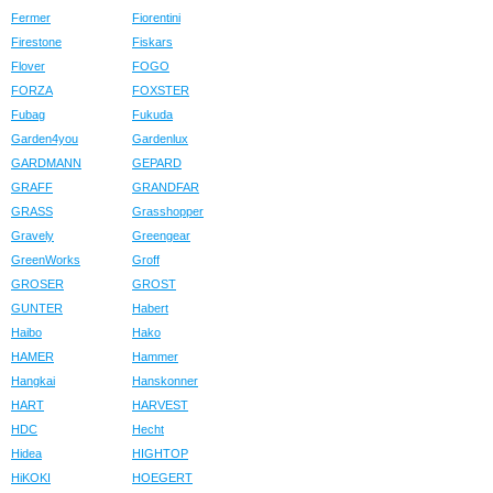
Fermer
Fiorentini
Firestone
Fiskars
Flover
FOGO
FORZA
FOXSTER
Fubag
Fukuda
Garden4you
Gardenlux
GARDMANN
GEPARD
GRAFF
GRANDFAR
GRASS
Grasshopper
Gravely
Greengear
GreenWorks
Groff
GROSER
GROST
GUNTER
Habert
Haibo
Hako
HAMER
Hammer
Hangkai
Hanskonner
HART
HARVEST
HDC
Hecht
Hidea
HIGHTOP
HiKOKI
HOEGERT