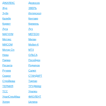
ДЖИЛЕКС
Дровосек
Жук
ЗВЕРЬ
Зубр
Интерскол
Калибр
Кентавр
Корвет
Кремень
Луга
Луч
МАГНУМ
МЕГЕОН
Метлес
Милан
МИСОМ
Мобил-К
Мотор Сiч
МТХ
Нева
ОЛЬСА
Парма
Посейдон
Ресанта
Родничок
Ручеек
Салют
Сварог
СТАНДАРТ
Строймаш
Тарпан
ТЕРМИЯ
ТРУДМАШ
ТСС
Уралец
УралСпецМаш
ФИОЛЕНТ
Хопер
Целина