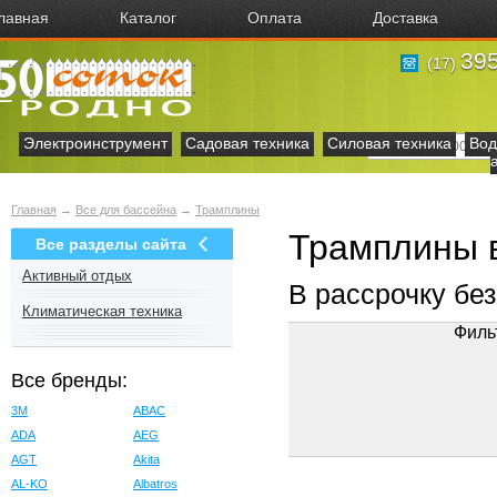
лавная
Каталог
Оплата
Доставка
395
(17)
Электроинструмент
Садовая техника
Силовая техника
Вод
Главная
→
Все для бассейна
→
Трамплины
Трамплины 
Все разделы сайта
Активный отдых
В рассрочку бе
Климатическая техника
Филь
Все бренды:
3M
ABAC
ADA
AEG
AGT
Akita
AL-KO
Albatros