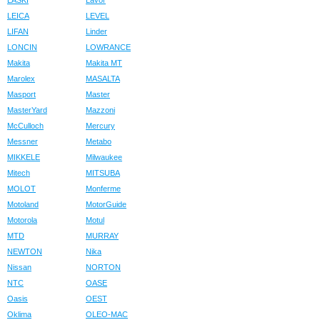
LASKI
Lavor
LEICA
LEVEL
LIFAN
Linder
LONCIN
LOWRANCE
Makita
Makita MT
Marolex
MASALTA
Masport
Master
MasterYard
Mazzoni
McCulloch
Mercury
Messner
Metabo
MIKKELE
Milwaukee
Mitech
MITSUBA
MOLOT
Monferme
Motoland
MotorGuide
Motorola
Motul
MTD
MURRAY
NEWTON
Nika
Nissan
NORTON
NTC
OASE
Oasis
OEST
Oklima
OLEO-MAC