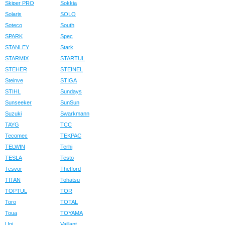
Skiper PRO
Sokkia
Solaris
SOLO
Soteco
South
SPARK
Spec
STANLEY
Stark
STARMIX
STARTUL
STEHER
STEINEL
Steinve
STIGA
STIHL
Sundays
Sunseeker
SunSun
Suzuki
Swarkmann
TAYG
TCC
Tecomec
TEKPAC
TELWIN
Terhi
TESLA
Testo
Tesvor
Thetford
TITAN
Tohatsu
TOPTUL
TOR
Toro
TOTAL
Toua
TOYAMA
Uni
Vaillant