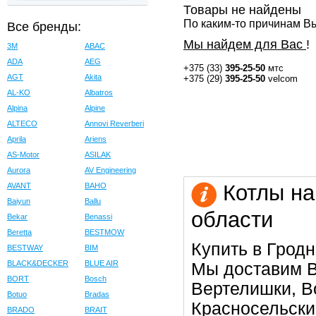
Товары не найдены
По каким-то причинам Вы
Все бренды:
Мы найдем для Вас
!
3M
ABAC
ADA
AEG
+375 (33)
395-25-50
мтс
AGT
Akita
+375 (29)
395-25-50
velcom
AL-KO
Albatros
Alpina
Alpine
ALTECO
Annovi Reverberi
Aprila
Ariens
AS-Motor
ASILAK
Aurora
AV Engineering
Котлы на
AVANT
BAHO
Baiyun
Ballu
области
Bekar
Benassi
Beretta
BESTMOW
Купить в Гродн
BESTWAY
BIM
BLACK&DECKER
BLUE AIR
Мы доставим В
BORT
Bosch
Вертелишки, Во
Botuo
Bradas
Красносельски
BRADO
BRAIT