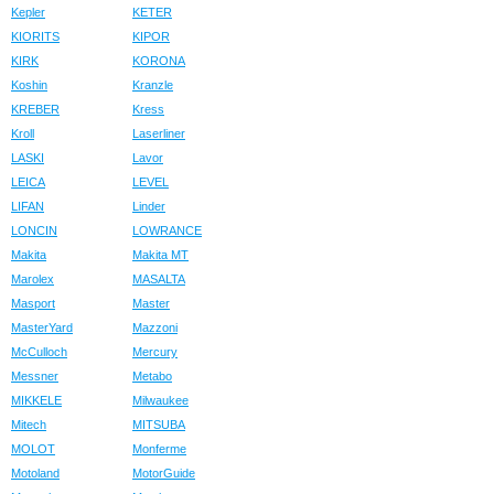
Kepler
KETER
KIORITS
KIPOR
KIRK
KORONA
Koshin
Kranzle
KREBER
Kress
Kroll
Laserliner
LASKI
Lavor
LEICA
LEVEL
LIFAN
Linder
LONCIN
LOWRANCE
Makita
Makita MT
Marolex
MASALTA
Masport
Master
MasterYard
Mazzoni
McCulloch
Mercury
Messner
Metabo
MIKKELE
Milwaukee
Mitech
MITSUBA
MOLOT
Monferme
Motoland
MotorGuide