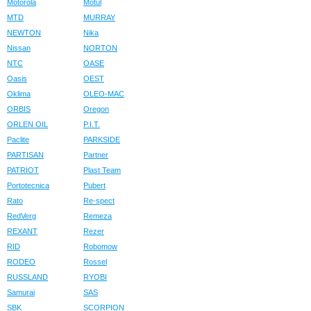
Motorola
Motul
MTD
MURRAY
NEWTON
Nika
Nissan
NORTON
NTC
OASE
Oasis
OEST
Oklima
OLEO-MAC
ORBIS
Oregon
ORLEN OIL
P.I.T.
Paclite
PARKSIDE
PARTISAN
Partner
PATRIOT
Plast Team
Portotecnica
Pubert
Rato
Re-spect
RedVerg
Remeza
REXANT
Rezer
RID
Robomow
RODEO
Rossel
RUSSLAND
RYOBI
Samurai
SAS
SBK
SCORPION