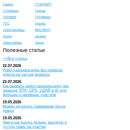
Сварог
СТАНДАРТ
Строймаш
Тарпан
ТЕРМИЯ
ТРУДМАШ
ТСС
Уралец
УралСпецМаш
ФИОЛЕНТ
Хопер
Целина
ЭлектроМаш
Энкор
Полезные статьи
>>Все статьи
22.07.2026
Робот-газонокосилка без провода:
ответы на частые вопросы
22.07.2026
Как выбрать робот-газонокосилку без
провода: RTK, GPS, LiDAR и AI для
больших и неровных участков
19.05.2026
Можно ли косить триммером после
дождя
19.05.2026
Чем и как косить бурьян, высокую и
густую траву на участке