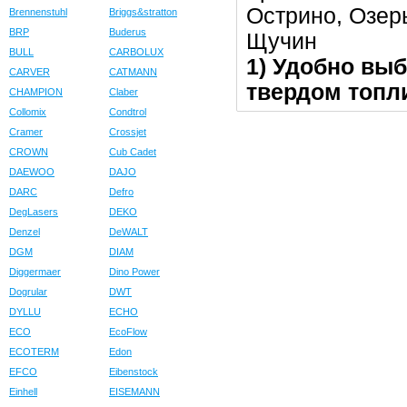
Острино, Озер
Brennenstuhl
Briggs&stratton
BRP
Buderus
Щучин
BULL
CARBOLUX
1) Удобно выб
CARVER
CATMANN
твердом топли
CHAMPION
Claber
Collomix
Condtrol
Cramer
Crossjet
CROWN
Cub Cadet
DAEWOO
DAJO
DARC
Defro
DegLasers
DEKO
Denzel
DeWALT
DGM
DIAM
Diggermaer
Dino Power
Dogrular
DWT
DYLLU
ECHO
ECO
EcoFlow
ECOTERM
Edon
EFCO
Eibenstock
Einhell
EISEMANN