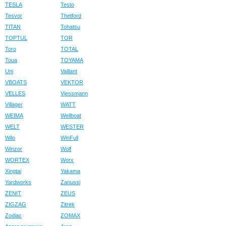
TESLA
Testo
Tesvor
Thetford
TITAN
Tohatsu
TOPTUL
TOR
Toro
TOTAL
Toua
TOYAMA
Uni
Vaillant
VBOATS
VEKTOR
VELLES
Viessmann
Villager
WATT
WEIMA
Wellboat
WELT
WESTER
Wilo
WinFull
Winzor
Wolf
WORTEX
Worx
Xingtai
Yakama
Yardworks
Zanussi
ZENIT
ZEUS
ZIGZAG
Zitrek
Zodiac
ZOMAX