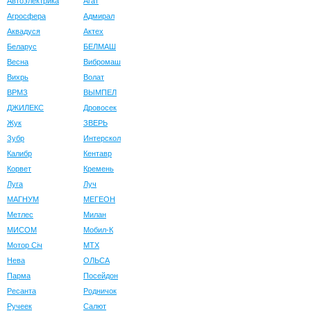
Автоэлектрика
Агат
Агросфера
Адмирал
Аквадуся
Актех
Беларус
БЕЛМАШ
Весна
Вибромаш
Вихрь
Волат
ВРМЗ
ВЫМПЕЛ
ДЖИЛЕКС
Дровосек
Жук
ЗВЕРЬ
Зубр
Интерскол
Калибр
Кентавр
Корвет
Кремень
Луга
Луч
МАГНУМ
МЕГЕОН
Метлес
Милан
МИСОМ
Мобил-К
Мотор Сiч
МТХ
Нева
ОЛЬСА
Парма
Посейдон
Ресанта
Родничок
Ручеек
Салют