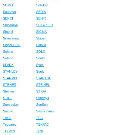
SDMO
Sea-Pro
Seanovo
SEDIA
SENCI
SENIX
Shindaiwa
SHTAPLER
Shtenli
SIGMA
Silver wing
Skiper
Skiper PRO
Sokkia
Solaris
SOLO
Soteco
South
SPARK
Spec
STANLEY
Stark
STARMIX
STARTUL
STEHER
STEINEL
Steinve
STIGA
STIHL
Sundays
Sunseeker
SunSun
Suzuki
Swarkmann
TAYG
TCC
Tecomec
TEKPAC
TELWIN
Terhi