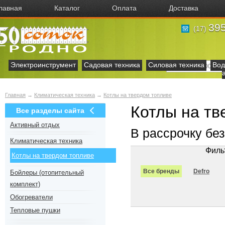
лавная
Каталог
Оплата
Доставка
395
(17)
Электроинструмент
Садовая техника
Силовая техника
Вод
Главная
→
Климатическая техника
→
Котлы на твердом топливе
Котлы на тв
Все разделы сайта
Активный отдых
В рассрочку бе
Климатическая техника
Филь
Котлы на твердом топливе
Все бренды
Defro
Бойлеры (отопительный
комплект)
Обогреватели
Тепловые пушки