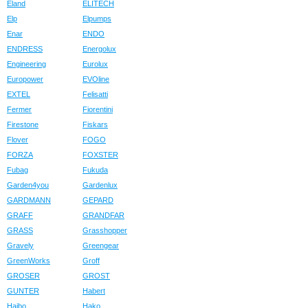
Eland
ELITECH
Elp
Elpumps
Enar
ENDO
ENDRESS
Energolux
Engineering
Eurolux
Europower
EVOline
EXTEL
Felisatti
Fermer
Fiorentini
Firestone
Fiskars
Flover
FOGO
FORZA
FOXSTER
Fubag
Fukuda
Garden4you
Gardenlux
GARDMANN
GEPARD
GRAFF
GRANDFAR
GRASS
Grasshopper
Gravely
Greengear
GreenWorks
Groff
GROSER
GROST
GUNTER
Habert
Haibo
Hako