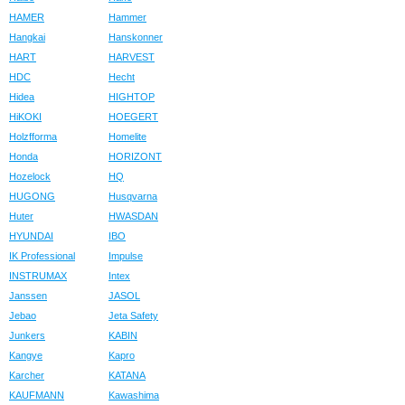
HAMER
Hammer
Hangkai
Hanskonner
HART
HARVEST
HDC
Hecht
Hidea
HIGHTOP
HiKOKI
HOEGERT
Holzfforma
Homelite
Honda
HORIZONT
Hozelock
HQ
HUGONG
Husqvarna
Huter
HWASDAN
HYUNDAI
IBO
IK Professional
Impulse
INSTRUMAX
Intex
Janssen
JASOL
Jebao
Jeta Safety
Junkers
KABIN
Kangye
Kapro
Karcher
KATANA
KAUFMANN
Kawashima