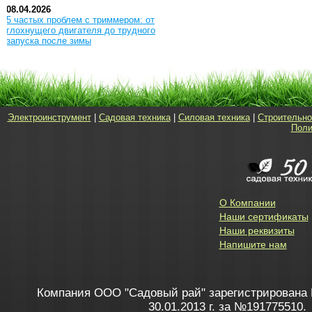
08.04.2026
5 частых проблем с триммером: от
глохнущего двигателя до трудного
запуска после зимы
Электроинструмент
|
Садовая техника
|
Силовая техника
|
Строительно
Поли
О Компании
Наши сертификаты
Наши реквизиты
Напишите нам
Компания ООО "Садовый рай" зарегистрирована 
30.01.2013 г. за №191775510.