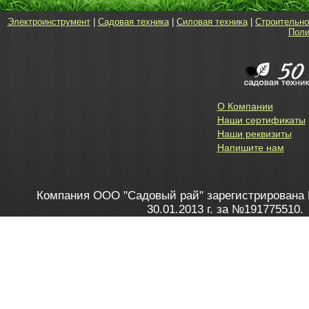
Электроинструмент
|
Садовая техника
|
Силовая техника
|
Строительно
Поли
О Компании
Наши сертификаты
Наши реквизиты
Напишите нам
Компания ООО "Садовый рай" зарегистрирована 
30.01.2013 г. за №191775510.
Зарегистрирован в Торговом реестре 28.02.2013 г. 
Как это работает
до 20:00 пн-пт, с 10:00 до 16:00 
1. Заказываю товар
2. Полу
в Контакт центре
Заби
8 801 100 45 46
Мне 
Бела
e-mail
skype