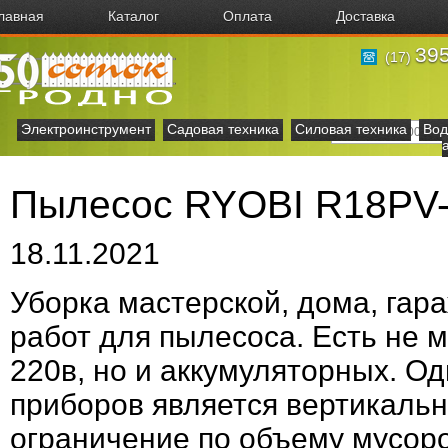
лавная
Каталог
Оплата
Доставка
395
(17)
Электроинструмент
Садовая техника
Силовая техника
Вод
Пылесос RYOBI R18PV
18.11.2021
Уборка мастерской, дома, гар
работ для пылесоса. Eсть не 
220в, но и аккумуляторных. О
приборов является вертикальн
ограничение по объему мусоро