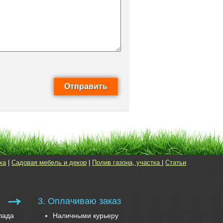
ха
|
Садовая мебель и декор
|
Полив газона, участка
|
Статьи
3. Оплачиваю заказ
лада
Наличными курьеру