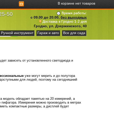
В корзине нет товаров
25-50
Время работы:
с 09.00 до 20.00,
без выходных
Доставка в Гродно 1-2 дня
Гродно, ул. Дзержинского, 40
Ручной инструмент
Гараж и авто
Все для сада
дет зависеть от установленного светодиода и
ессиональные
уже могут мерить и до полутора
 доступными для людей, поэтому на сегодняшний
а модель обладает памятью на 20 измерений, а
е пифагора. Измерения можно производить в метрах
иметь компактные размеры, а дисплей будет