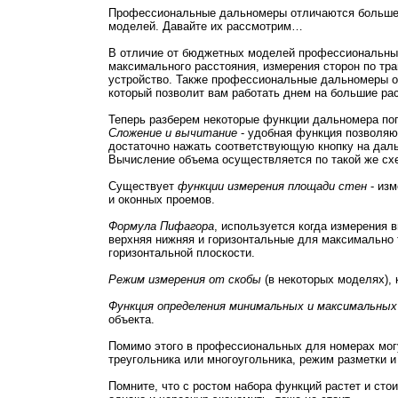
Профессиональные дальномеры отличаются большей 
моделей. Давайте их рассмотрим…
В отличие от бюджетных моделей профессиональные
максимального расстояния, измерения сторон по тр
устройство. Также профессиональные дальномеры от
который позволит вам работать днем на большие ра
Теперь разберем некоторые функции дальномера п
Сложение и вычитание
- удобная функция позволяю
достаточно нажать соответствующую кнопку на дал
Вычисление объема осуществляется по такой же сх
Существует
функции измерения площади стен
- изм
и оконных проемов.
Формула Пифагора
, используется когда измерения
верхняя нижняя и горизонтальные для максимально т
горизонтальной плоскости.
Режим измерения от скобы
(в некоторых моделях), 
Функция определения минимальных и максимальных
объекта.
Помимо этого в профессиональных для номерах мог
треугольника или многоугольника, режим разметки и
Помните, что с ростом набора функций растет и сто