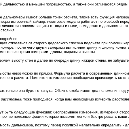
дальностью и меньшей погрешностью, а также они отличаются рядом 
 дальномеры имеют больше точек отсчета, также есть функция непрер
апеции встроенный таймер, некоторые модели работают по bluetooth пе
личаются классом защиты от воды и пыли, в моделях с дальностью от 
сстояния.
оподробнее…
щая отказаться от старого дедовского способа подсчёта при помощи ка
ьномере, после чего двумя замерами вычисляем длину и ширину комнат
еме только тремя замерами: длины, ширины и высоты.
еряем высоту стен и далее по очереди длину каждой стены, не забудьт
 высоты невозможно по прямой. Формула расчета в современных длинноме
очного расчета. Помните что измерения необходимо производить со шта
как только она будет откинута. Обычно скоба имеет два положения под у
 расстояний
тоже пригодится, когда вам необходимо измерить расстоян
ут быть следующие функции: беспрерывное измерения, измерения сторо
 прочие полезные фишки которые позволят легко и быстро решать ваши 
имость дальномера, поэтому перед покупкой желательно определить - дл