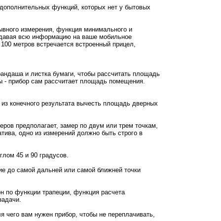
дополнительных функций, которых нет у бытовых
ывного измерения, функция минимального и
редавая всю информацию на ваше мобильное
100 метров встречается встроенный прицел,
рандаша и листка бумаги, чтобы рассчитать площадь
ы - прибор сам рассчитает площадь помещения.
е из конечного результата вычесть площадь дверных
ров предполагает, замер по двум или трем точкам,
тива, одно из измерений должно быть строго в
глом 45 и 90 градусов.
ие до самой дальней или самой ближней точки
н по функции трапеции, функция расчета
задачи.
я чего вам нужен прибор, чтобы не переплачивать,