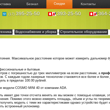
Скидки
ставка
Безнал
Контакты
395-25-50
393-25-50
364-
(17)
техника
Водоснабжение и уборка
Строительное оборудование
тояния. Максимальное расстояние которое может измерить дальномер бу
фессиональные и бытовые.
етров с погрешностью до трех миллиметров на всем расстоянии, а
проф
в. С каждым годом лазерные технологии становятся все более и более
ль в пределах 100.00 рублей.
ре модели COSMO MINI 40 от компании ADA.
ь имеет две точки отсчета менять их мы можем с помощью клавиши, эт
чения. Помимо этого можно измерять площадь, объем и углы по теорем
получить модель с теми же характеристиками однако устройство будет 
ыть встроенный уклономер.